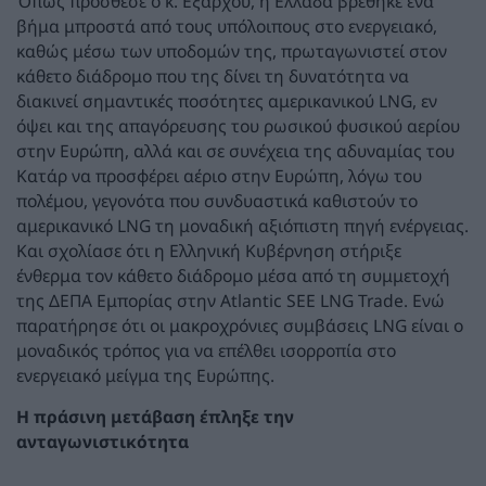
Όπως πρόσθεσε ο κ. Εξάρχου, η Ελλάδα βρέθηκε ένα
βήμα μπροστά από τους υπόλοιπους στο ενεργειακό,
καθώς μέσω των υποδομών της, πρωταγωνιστεί στον
κάθετο διάδρομο που της δίνει τη δυνατότητα να
διακινεί σημαντικές ποσότητες αμερικανικού LNG, εν
όψει και της απαγόρευσης του ρωσικού φυσικού αερίου
στην Ευρώπη, αλλά και σε συνέχεια της αδυναμίας του
Κατάρ να προσφέρει αέριο στην Ευρώπη, λόγω του
πολέμου, γεγονότα που συνδυαστικά καθιστούν το
αμερικανικό LNG τη μοναδική αξιόπιστη πηγή ενέργειας.
Και σχολίασε ότι η Ελληνική Κυβέρνηση στήριξε
ένθερμα τον κάθετο διάδρομο μέσα από τη συμμετοχή
της ΔΕΠΑ Εμπορίας στην Atlantic SEE LNG Trade. Ενώ
παρατήρησε ότι οι μακροχρόνιες συμβάσεις LNG είναι ο
μοναδικός τρόπος για να επέλθει ισορροπία στο
ενεργειακό μείγμα της Ευρώπης.
Η πράσινη μετάβαση έπληξε την
ανταγωνιστικότητα