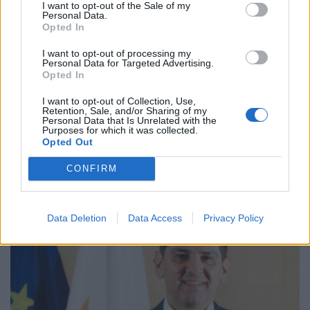
I want to opt-out of the Sale of my
Personal Data.
Opted In
I want to opt-out of processing my
Personal Data for Targeted Advertising.
Opted In
I want to opt-out of Collection, Use,
Retention, Sale, and/or Sharing of my
ΑΠΟΘΗΚΕΥΣΗ
Personal Data that Is Unrelated with the
ΣΥΦΩΕΛ: Χάθηκαν 153,74 εκατ. ευρώ για τις
Purposes for which it was collected.
Opted Out
μπαταρίες – Μεγάλη απώλεια για τις μικρές
επιχειρήσεις
CONFIRM
07/08/2026 - 13:11
Data Deletion
Data Access
Privacy Policy