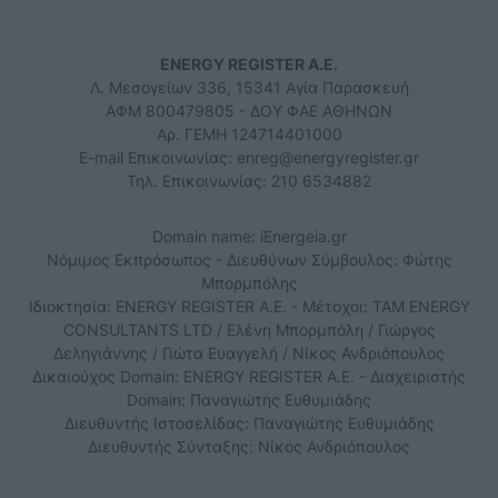
ENERGY REGISTER Α.Ε.
Λ. Μεσογείων 336, 15341 Αγία Παρασκευή
ΑΦΜ 800479805 - ΔΟΥ ΦΑΕ ΑΘΗΝΩΝ
Αρ. ΓΕΜΗ 124714401000
E-mail Επικοινωνίας:
enreg@energyregister.gr
Τηλ. Επικοινωνίας: 210 6534882
Domain name: iEnergeia.gr
Νόμιμος Εκπρόσωπος - Διευθύνων Σύμβουλος: Φώτης
Μπορμπόλης
Ιδιοκτησία: ENERGY REGISTER Α.Ε. - Μέτοχοι: TAM ENERGY
CONSULTANTS LTD / Ελένη Μπορμπόλη / Γιώργος
Δεληγιάννης / Γιώτα Ευαγγελή / Νίκος Ανδριόπουλος
Δικαιούχος Domain: ENERGY REGISTER Α.Ε. - Διαχειριστής
Domain: Παναγιώτης Ευθυμιάδης
Διευθυντής Ιστοσελίδας: Παναγιώτης Ευθυμιάδης
Διευθυντής Σύνταξης: Νίκος Ανδριόπουλος