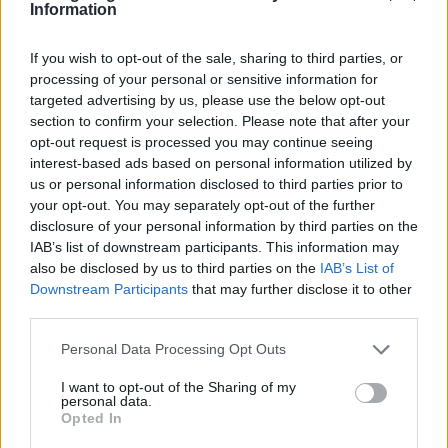
Information
If you wish to opt-out of the sale, sharing to third parties, or
H METLEN γίνεται η πρώτη ελληνική
processing of your personal or sensitive information for
εταιρεία με βεβαίωση συμμόρφωσης
targeted advertising by us, please use the below opt-out
στο νέο διεθνές πρότυπο ISO 37009
section to confirm your selection. Please note that after your
για τη διαχείριση συγκρούσεων
opt-out request is processed you may continue seeing
συμφερόντων
interest-based ads based on personal information utilized by
08 Ιουλίου 2026
us or personal information disclosed to third parties prior to
your opt-out. You may separately opt-out of the further
disclosure of your personal information by third parties on the
IAB’s list of downstream participants. This information may
also be disclosed by us to third parties on the
IAB’s List of
ΣΧΕΤΙΚΑ ΑΡΘΡΑ
Downstream Participants
that may further disclose it to other
third parties.
Personal Data Processing Opt Outs
I want to opt-out of the Sharing of my
personal data.
Opted In