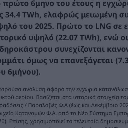
ο πρώτο 6μηνο του έτους η εγχώ
ις 34.4 TWh, ελαφρώς μειωμένη συ
ψηλό του 2025. Πρώτο το LNG σε ε
στορικό υψηλό (22.07 TWh), ενώ ο
ιδηροκάστρου συνεχίζονται κανον
ομμάτι όμως να επανεξάγεται (7.
ου 6μήνου).
παρούσα ανάλυση αφορά την εγχώρια κατανάλωση, 
υκτού αερίου. Βασίζεται στα ιστορικά στοιχεία τ
ραδόσεις / Παραλαβές Φ.Α (έως και Δεκέμβριο 202
οιχεία Κατανομών Φ.Α. από το Νέο Σύστημα Εμπ
6). Επίσης, χρησιμοποιεί τα τελευταία δημοσιευμέ