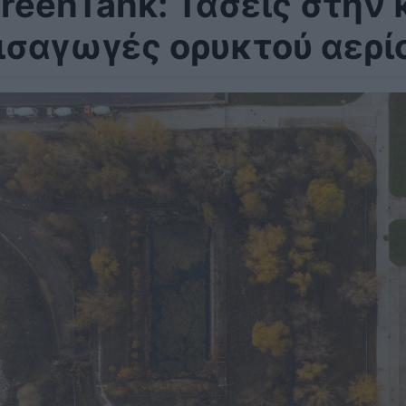
reenTank: Τάσεις στην
ισαγωγές ορυκτού αερίο