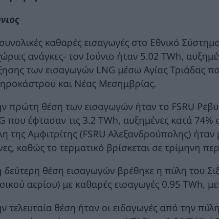
ύνιος
 συνολικές καθαρές εισαγωγές στο Εθνικό Σύστη
χώριες ανάγκες- τον Ιούνιο ήταν 5.02 TWh, αυξημ
ξησης των εισαγωγών LNG μέσω Αγίας Τριάδας πο
δηροκάστρου και Νέας Μεσημβρίας.
ην πρώτη θέση των εισαγωγών ήταν το FSRU Ρεβυθ
G που έφτασαν τις 3.2 TWh, αυξημένες κατά 74% σ
λη της Αμφιτρίτης (FSRU Αλεξανδρούπολης) ήταν 
νες, καθώς το τερματικό βρίσκεται σε τρίμηνη πε
η δεύτερη θέση εισαγωγών βρέθηκε η πύλη του Σι
σικού αερίου) με καθαρές εισαγωγές 0.95 TWh, με
ην τελευταία θέση ήταν οι ειδαγωγές από την πύλ