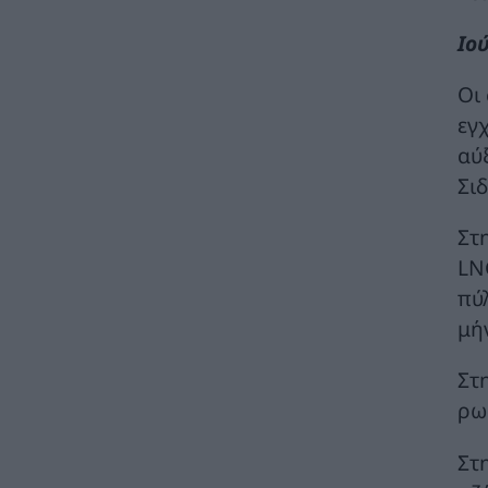
βιομηχανία ξανά στο επίκεντρο της
κυβερνητικής πολιτικής
Ιο
ΚΑΤΑΣΚΕΥΕΣ
07/08/2026 - 08:58
Οι
Πώς οι μύθοι γύρω από τις πυρκαγιές
εγ
κρύβουν τα αίτια και τις αυτονόητες λύσεις
αύ
ΠΕΡΙΒΑΛΛΟΝ
07/08/2026 - 08:40
Σι
Στ. Παπασταύρου: Ενεργειακή αναβάθμιση
και βελτίωση των υποδομών του
Στ
Γηροκομείου Αθηνών με 1,5 εκατ. ευρώ από
LN
πόρους του Πράσινου Ταμείου
πύ
ΧΡΗΣΤΙΚΑ
07/08/2026 - 08:24
μή
Γιάννης Τριήρης: «Βιομηχανία κοροϊδίας» το
Μέγαρο Μαξίμου
Στ
ΑΡΘΡΑ - ΑΝΑΛΥΣΕΙΣ
07/08/2026 - 08:01
ρω
Γιατί η επιμονή στους 18°C μπορεί να
Στ
βλάψει το κλιματιστικό σας αυτό το
καλοκαίρι