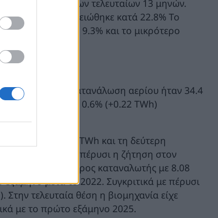
ερη κατανάλωση των τελευταίων 13 μηνών.
 σχέση με πέρυσι μειώθηκε κατά 22.8% Το
ανάλωση έπεσε στο 9.3% και το μικρότερο
συνολική εγχώρια κατανάλωση αερίου ήταν 34.4
25 που ήταν μόλις 0.6% (+0.22 TWh)
αναλωτής με 22.4 TWh και τη δεύτερη
25. Συγκριτικά με πέρυσι η ζήτηση στον
 δεύτερος μεγαλύτερος καταναλωτής με 8.08
 εξάμηνο μετά το 2022. Συγκριτικά με πέρυσι
. Στην τελευταία θέση η βιομηχανία είχε
ικά με το πρώτο εξάμηνο 2025.