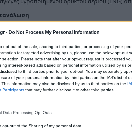
σαγωγές υγροποιημένου ορυκτού αέριου (LNG) από
τανάλωση
ύνιος
gr -
Do Not Process My Personal Information
ν Ιούνιο 2026 η εγχώρια κατανάλωση αερίου ήταν
to opt-out of the sale, sharing to third parties, or processing of your per
 τον Μάιο, αλλά η χαμηλότερη για τον μήνα Ιούνιο
formation for targeted advertising by us, please use the below opt-out s
ν περσινό Ιούνιο ήταν μειωμένη κατά 9.2%.
r selection. Please note that after your opt-out request is processed y
eing interest-based ads based on personal information utilized by us or
disclosed to third parties prior to your opt-out. You may separately opt-
τομέας ηλεκτροπαραγωγής με 3.9 TWh, ήταν υπεύθ
losure of your personal information by third parties on the IAB’s list of
τανάλωσης. Σε σχέση με τον Μάιο η κατανάλωση 
. This information may also be disclosed by us to third parties on the
IA
.2%, ενώ σε σχέση με τον περσινό Ιούνιο μειώθηκε
Participants
that may further disclose it to other third parties.
τομέας των δικτύων ακολούθησε με κατανάλωση 6
μηλότερη για το έτος μέχρι στιγμής. Συγκριτικά μ
l Data Processing Opt Outs
ιώθηκε κατά 12.7% ενώ σε σχέση με τον περσινό Ι
o opt-out of the Sharing of my personal data.