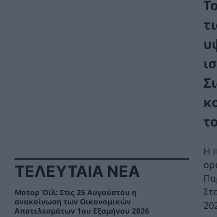
Τ
τ
υ
ι
Σ
κ
τ
Η 
ορ
ΤΕΛΕΥΤΑΙΑ ΝΕΑ
Πα
Στ
Μοτορ Όϊλ: Στις 25 Αυγούστου η
ανακοίνωση των Οικονομικών
202
Αποτελεσμάτων 1ου Εξαμήνου 2026