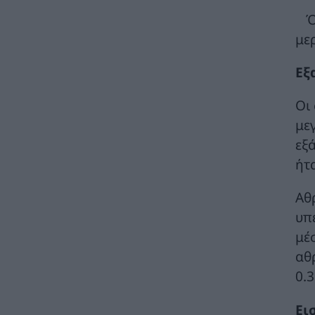
σταθμό της Ζαπορίζια
Ό
ΚΟΣΜΟΣ
07/08/2026 - 11:04
μερ
Ειδικό Χωροταξικό Πλαίσιο για τον
Εξ
Τουρισμό: Στρατηγικό εργαλείο για
οργανωμένη, ισόρροπη και βιώσιμη
τουριστική ανάπτυξη
Οι
ΠΟΛΙΤΙΚΗ
07/08/2026 - 10:47
με
εξ
Απολογισμός Γ. Μανιάτη για τον δεύτερο
ήτ
χρόνο της θητείας του στο Ευρωπαϊκό
Κοινοβούλιο
ΠΟΛΙΤΙΚΗ
07/08/2026 - 10:44
Αθ
υπ
Δήλωση του Υπουργού Ενέργειας Κύπρου
μέ
για την είσοδο Meridiam στην ηλεκτρική
διασύνδεση Great Sea Interconnector
αθ
ΠΟΛΙΤΙΚΗ
07/08/2026 - 09:32
0.3
Θετικό βήμα η επανενεργοποίηση της
Ει
Κυβερνητικής Επιτροπής Βιομηχανίας – Η