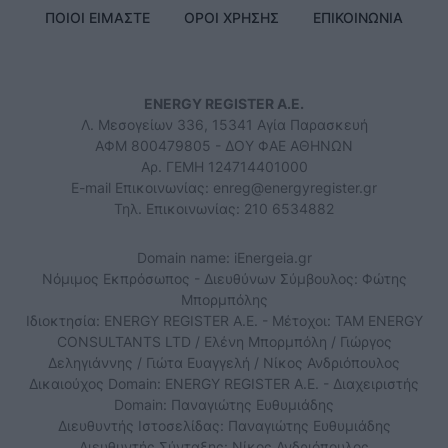
ΠΟΙΟΙ ΕΙΜΑΣΤΕ
ΟΡΟΙ ΧΡΗΣΗΣ
ΕΠΙΚΟΙΝΩΝΙΑ
ENERGY REGISTER Α.Ε.
Λ. Μεσογείων 336, 15341 Αγία Παρασκευή
ΑΦΜ 800479805 - ΔΟΥ ΦΑΕ ΑΘΗΝΩΝ
Αρ. ΓΕΜΗ 124714401000
E-mail Επικοινωνίας:
enreg@energyregister.gr
Τηλ. Επικοινωνίας: 210 6534882
Domain name: iEnergeia.gr
Νόμιμος Εκπρόσωπος - Διευθύνων Σύμβουλος: Φώτης
Μπορμπόλης
Ιδιοκτησία: ENERGY REGISTER Α.Ε. - Μέτοχοι: TAM ENERGY
CONSULTANTS LTD / Ελένη Μπορμπόλη / Γιώργος
Δεληγιάννης / Γιώτα Ευαγγελή / Νίκος Ανδριόπουλος
Δικαιούχος Domain: ENERGY REGISTER Α.Ε. - Διαχειριστής
Domain: Παναγιώτης Ευθυμιάδης
Διευθυντής Ιστοσελίδας: Παναγιώτης Ευθυμιάδης
Διευθυντής Σύνταξης: Νίκος Ανδριόπουλος