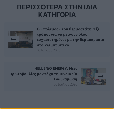
ΠΕΡΙΣΣΟΤΕΡΑ ΣΤΗΝ ΙΔΙΑ
ΚΑΤΗΓΟΡΙΑ
Ο «πόλεμος» του θερμοστάτη: Έξι
τρόποι για να μείνουν όλοι
ευχαριστημένοι με την θερμοκρασία
στο κλιματιστικό
06 Ιουλίου 2026
HELLENiQ ENERGY: Νέες
Πρωτοβουλίες με Στόχο τη Γυναικεία
Ενδυνάμωση
06 Ιουλίου 2026
ΣΧΕΤΙΚΑ ΑΡΘΡΑ