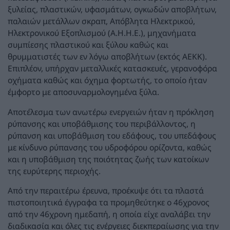
ξυλείας, πλαστικών, υφασμάτων, ογκωδών αποβλήτων,
παλαιών μετάλλων σκραπ, Απόβλητα Ηλεκτρικού,
Ηλεκτρονικού Εξοπλισμού (Α.Η.Η.Ε.), μηχανήματα
συμπίεσης πλαστικού και ξύλου καθώς και
θρυμματιστές των εν λόγω αποβλήτων (εκτός ΑΕΚΚ).
Επιπλέον, υπήρχαν μεταλλικές κατασκευές, γερανοφόρα
οχήματα καθώς και όχημα φορτωτής, το οποίο ήταν
έμφορτο με αποσυναρμολογημένα ξύλα.
Αποτέλεσμα των ανωτέρω ενεργειών ήταν η πρόκληση
ρύπανσης και υποβάθμισης του περιβάλλοντος, η
ρύπανση και υποβάθμιση του εδάφους, του υπεδάφους
με κίνδυνο ρύπανσης του υδροφόρου ορίζοντα, καθώς
και η υποβάθμιση της ποιότητας ζωής των κατοίκων
της ευρύτερης περιοχής.
Από την περαιτέρω έρευνα, προέκυψε ότι τα πλαστά
πιστοποιητικά έγγραφα τα προμηθεύτηκε ο 46χρονος
από την 46χρονη ημεδαπή, η οποία είχε αναλάβει την
διαδικασία και όλες τις ενέργειες διεκπεραίωσης για την