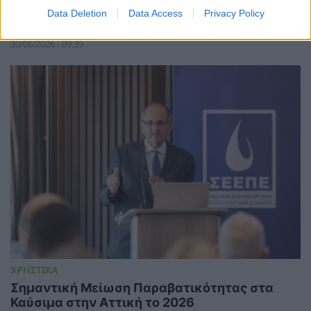
επίκεντρο των διεθνών εξελίξεων υψηλής
Data Deletion
Data Access
Privacy Policy
τεχνολογίας
30/06/2026 - 09:39
ΧΡΗΣΤΙΚΑ
Σημαντική Μείωση Παραβατικότητας στα
Καύσιμα στην Αττική το 2026