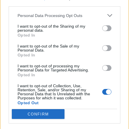
third parties.
ΧΡΗΣΤΙΚΑ
Σύλληψη 52χρονης για ρευματοκλοπή σε
Personal Data Processing Opt Outs
κατάστημα στην ανατολική Θεσσαλονίκη
07/07/2026 - 11:54
I want to opt-out of the Sharing of my
personal data.
Opted In
I want to opt-out of the Sale of my
Personal Data.
Opted In
I want to opt-out of processing my
Personal Data for Targeted Advertising.
Opted In
I want to opt-out of Collection, Use,
Retention, Sale, and/or Sharing of my
Personal Data that Is Unrelated with the
Purposes for which it was collected.
Opted Out
CONFIRM
ΝΕΕΣ ΤΕΧΝΟΛΟΓΙΕΣ
NANOTEXNOLOGY 2026: Η Θεσσαλονίκη στο