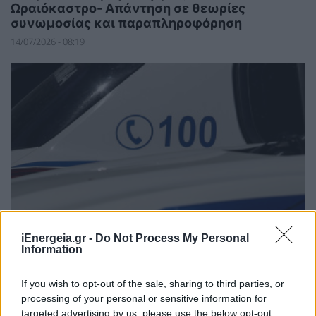
Ωραιόκαστρο- Απάντηση σε θεωρίες
συνωμοσίας και παραπληροφόρηση
14/07/2026 - 08:19
iEnergeia.gr -
Do Not Process My Personal
Information
ΠΕΡΙΒΑΛΛΟΝ
If you wish to opt-out of the sale, sharing to third parties, or
Θεσσαλονίκη: Σύλληψη ατόμου για
processing of your personal or sensitive information for
περιβαλλοντική ρύπανση στο Καλοχώρι
targeted advertising by us, please use the below opt-out