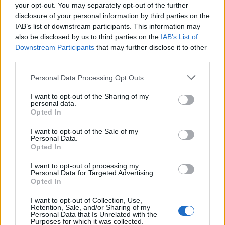
your opt-out. You may separately opt-out of the further
disclosure of your personal information by third parties on the
IAB’s list of downstream participants. This information may
ΠΕΡΙΣΣΟΤΕΡΑ ΣΤΗΝ ΙΔΙΑ
also be disclosed by us to third parties on the
IAB’s List of
ΚΑΤΗΓΟΡΙΑ
Downstream Participants
that may further disclose it to other
third parties.
Ηλεκτρολόγος αποκαλύπτει τις τρεις
Personal Data Processing Opt Outs
συσκευές που πρέπει να βγάζεις από
την πρίζα πριν κοιμηθείς
I want to opt-out of the Sharing of my
personal data.
25 Μαϊος 2026
Opted In
I want to opt-out of the Sale of my
Personal Data.
Δωρεά ενός σκάφους και 4 οχημάτων
Opted In
στο Λιμενικό Σώμα - Ελληνική
Ακτοφυλακή από το Βαρδινογιάννειο
I want to opt-out of processing my
Ίδρυμα και τη Motor Oil
Personal Data for Targeted Advertising.
Opted In
25 Μαϊος 2026
I want to opt-out of Collection, Use,
Retention, Sale, and/or Sharing of my
Personal Data that Is Unrelated with the
Purposes for which it was collected.