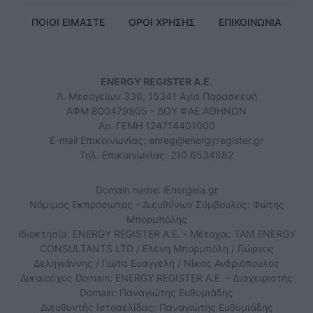
ΠΟΙΟΙ ΕΙΜΑΣΤΕ
ΟΡΟΙ ΧΡΗΣΗΣ
ΕΠΙΚΟΙΝΩΝΙΑ
ENERGY REGISTER Α.Ε.
Λ. Μεσογείων 336, 15341 Αγία Παρασκευή
ΑΦΜ 800479805 - ΔΟΥ ΦΑΕ ΑΘΗΝΩΝ
Αρ. ΓΕΜΗ 124714401000
E-mail Επικοινωνίας:
enreg@energyregister.gr
Τηλ. Επικοινωνίας: 210 6534882
Domain name: iEnergeia.gr
Νόμιμος Εκπρόσωπος - Διευθύνων Σύμβουλος: Φώτης
Μπορμπόλης
Ιδιοκτησία: ENERGY REGISTER Α.Ε. - Μέτοχοι: TAM ENERGY
CONSULTANTS LTD / Ελένη Μπορμπόλη / Γιώργος
Δεληγιάννης / Γιώτα Ευαγγελή / Νίκος Ανδριόπουλος
Δικαιούχος Domain: ENERGY REGISTER Α.Ε. - Διαχειριστής
Domain: Παναγιώτης Ευθυμιάδης
Διευθυντής Ιστοσελίδας: Παναγιώτης Ευθυμιάδης