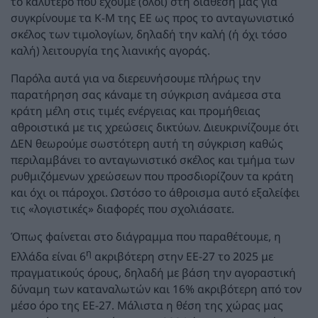
το καλύτερο που έχουμε (όλοι) στη διάθεσή μας για
συγκρίνουμε τα Κ-Μ της ΕΕ ως προς το ανταγωνιστικό
σκέλος των τιμολογίων, δηλαδή την καλή (ή όχι τόσο
καλή) λειτουργία της λιανικής αγοράς.
Παρόλα αυτά για να διερευνήσουμε πλήρως την
παρατήρηση σας κάναμε τη σύγκριση ανάμεσα στα
κράτη μέλη στις τιμές ενέργειας και προμήθειας
αθροιστικά με τις χρεώσεις δικτύων. Διευκρινίζουμε ότι
ΔΕΝ θεωρούμε σωστότερη αυτή τη σύγκριση καθώς
περιλαμβάνει το ανταγωνιστικό σκέλος και τμήμα των
ρυθμιζόμενων χρεώσεων που προσδιορίζουν τα κράτη
και όχι οι πάροχοι. Ωστόσο το άθροισμα αυτό εξαλείφει
τις «λογιστικές» διαφορές που σχολιάσατε.
Όπως φαίνεται στο διάγραμμα που παραθέτουμε, η
η
Ελλάδα είναι 6
ακριβότερη στην ΕΕ-27 το 2025 με
πραγματικούς όρους, δηλαδή με βάση την αγοραστική
δύναμη των καταναλωτών και 16% ακριβότερη από τον
μέσο όρο της ΕΕ-27. Μάλιστα η θέση της χώρας μας