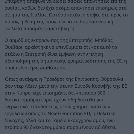
Επιτροπή απέφυγε να δώσει σαφείς απαντήσεις επί της
ουσίας, καθώς δεν έχει ακόμα απαντήσει επισήμως στο
αίτημα της Ιταλίας. Ωστόσο κατέστη σαφές ότι, προς το
παρόν, η θέση της όσον αφορά τη δημοσιονομική
ευελιξία παραμένει αμετάβλητη.
Ο αρμόδιος εκπρόσωπος της Επιτροπής, Μπάλας
Ουιβάρι, αρκέστηκε να υπενθυμίσει ότι «σε αυτό το
στάδιο η Επιτροπή δίνει έμφαση στην πλήρη
αξιοποίηση της σημαντικής χρηματοδότησης της ΕΕ, η
οποία είναι ήδη διαθέσιμη».
Όπως ανέφερε, η Πρόεδρος της Επιτροπής, Ούρσουλα
φον ντερ Λάιεν, μετά την άτυπη Σύνοδο Κορυφής της ΕΕ
στην Κύπρο, είχε επισημάνει ότι «περίπου 300
δισεκατομμύρια ευρώ έχουν ήδη διατεθεί για
ενεργειακές επενδύσεις», μέσω χρηματοδοτικών
εργαλείων όπως το NextGeneration EU, η Πολιτική
Συνοχής, αλλά και το Ταμείο Εκσυγχρονισμού, ενώ
περίπου 95 δισεκατομμύρια παραμένουν αδιάθετα.