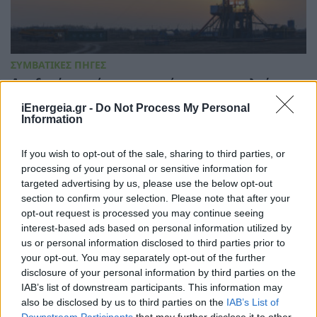
ΣΥΜΒΑΤΙΚΕΣ ΠΗΓΕΣ
Ανοδικά κινούνται οι τιμές του πετρελαίου
μετά την αναζωπύρωση των εχθροπραξιών
iEnergeia.gr -
Do Not Process My Personal
στη Μέση Ανατολή
Information
29/07/2026 - 15:05
If you wish to opt-out of the sale, sharing to third parties, or
processing of your personal or sensitive information for
targeted advertising by us, please use the below opt-out
section to confirm your selection. Please note that after your
opt-out request is processed you may continue seeing
interest-based ads based on personal information utilized by
us or personal information disclosed to third parties prior to
your opt-out. You may separately opt-out of the further
disclosure of your personal information by third parties on the
IAB’s list of downstream participants. This information may
also be disclosed by us to third parties on the
IAB’s List of