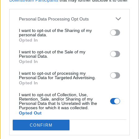
Downstream Participants
that may further disclose it to other
third parties.
Personal Data Processing Opt Outs
ΠΟΛΙΤΙΚΗ
Ευρωπαϊκή Επιτροπή προς Γ. Μανιάτη: Να
I want to opt-out of the Sharing of my
αξιολογήσει η Ελλάδα τις σωρευτικές
personal data.
περιβαλλοντικές επιπτώσεις σε Γρεβενά,
Opted In
Δεσκάτη, Σέρβια, Κοζάνη
I want to opt-out of the Sale of my
28/07/2026 - 11:44
Personal Data.
Opted In
I want to opt-out of processing my
Personal Data for Targeted Advertising.
Opted In
I want to opt-out of Collection, Use,
Retention, Sale, and/or Sharing of my
Personal Data that Is Unrelated with the
Purposes for which it was collected.
Opted Out
CONFIRM