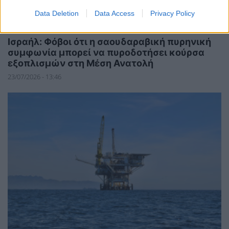
Data Deletion
Data Access
Privacy Policy
ΚΟΣΜΟΣ
Ισραήλ: Φόβοι ότι η σαουδαραβική πυρηνική
συμφωνία μπορεί να πυροδοτήσει κούρσα
εξοπλισμών στη Μέση Ανατολή
23/07/2026 - 13:46