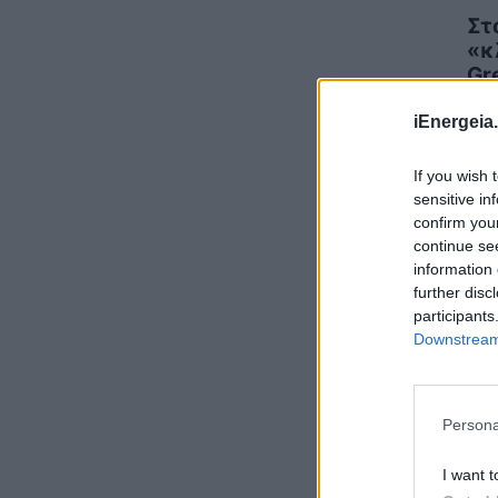
ΗΛΕΚΤΡΙΣΜΟΣ
07/08/2026 - 13:49
Στ
«κ
ΣΥΦΩΕΛ: Χάθηκαν 153,74 εκατ. ευρώ για τις
Gr
μπαταρίες – Μεγάλη απώλεια για τις μικρές
επιχειρήσεις
ΗΛ
iEnergeia.
ΑΠΟΘΗΚΕΥΣΗ
07/08/2026 - 13:11
Φρ. Παρασύρης: Βαφτίζουν «επιτυχία» τη
If you wish 
μεταφορά του λογαριασμού της Ρήτρας
sensitive in
Διαφυγής στους πολίτες
confirm you
ΠΟΛΙΤΙΚΗ
07/08/2026 - 12:13
continue se
information 
further disc
Βάζουμε τα μπάζα στη θέση τους -
Προλαμβάνουμε τις πυρκαγιές
participants
Downstream 
ΠΕΡΙΒΑΛΛΟΝ
07/08/2026 - 11:34
ΔΟΑΕ: Αύξηση των απωλειών εξωτερικής
ηλεκτροδότησης στον ουκρανικό πυρηνικό
Persona
σταθμό της Ζαπορίζια
ΚΟΣΜΟΣ
07/08/2026 - 11:04
I want t