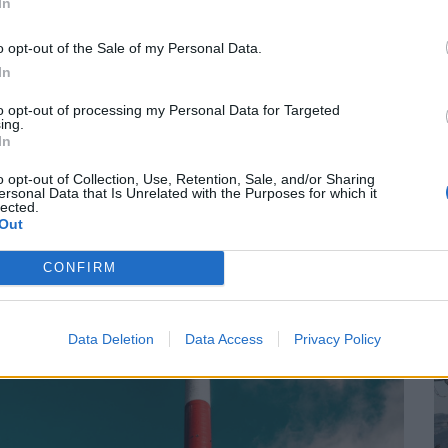
In
o opt-out of the Sale of my Personal Data.
In
τε θα ανοίξει η πλατφόρμα για το επίδομα
Φ
ρμανσης για ηλεκτρικό ρεύμα
to opt-out of processing my Personal Data for Targeted
τ
ing.
ΗΣΤΙΚΑ
14/12/2023 - 06:32
In
Α
o opt-out of Collection, Use, Retention, Sale, and/or Sharing
ersonal Data that Is Unrelated with the Purposes for which it
lected.
Out
CONFIRM
Data Deletion
Data Access
Privacy Policy