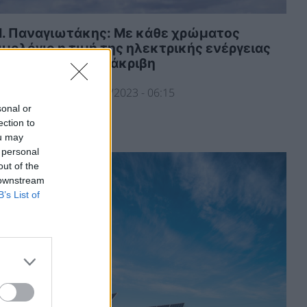
. Παναγιωτάκης: Με κάθε χρώματος
ιμολόγιο η τιμή της ηλεκτρικής ενέργειας
χει καταστεί πανάκριβη
ΛΕΚΤΡΙΣΜΟΣ
15/12/2023 - 06:15
sonal or
ection to
ou may
 personal
out of the
 downstream
B’s List of