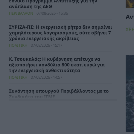
Εθνικό Πρόγραμμα Ανάπτυξης για την
ανάπλαση της ΔΕΘ
ΠΕΡΙΒΑΛΛΟΝ
07/08/2026 - 15:36
Αν
ΣΥΡΙΖΑ-ΠΣ: Η ενεργειακή ρήτρα δεν σημαίνει
ΧΡ
χαμηλότερους λογαριασμούς, ούτε σβήνει 7
χρόνια ενεργειακής ακρίβειας
ΠΟΛΙΤΙΚΗ
07/08/2026 - 15:17
Κ. Τσουκαλάς: Η κυβέρνηση απέτυχε να
αξιοποιήσει κονδύλια 800 εκατ. ευρώ για
την ενεργειακή ανθεκτικότητα
ΠΟΛΙΤΙΚΗ
07/08/2026 - 14:57
Συνάντηση υπουργού Περιβάλλοντος με το
Συνδικάτο του ΙΓΜΕ
ΧΡΗΣΤΙΚΑ
07/08/2026 - 14:29
Τιμολόγιο Αναφοράς και Χρεώσεις
Προμήθειας Προμηθευτή Καθολικής
Υπηρεσίας για τον μήνα Αύγουστο 2026