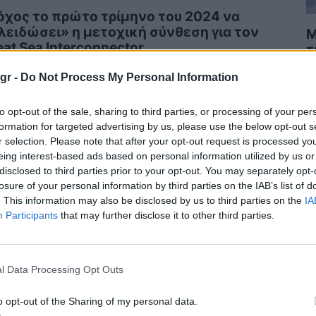
όχος το πρώτο τρίμηνο του 2024 να
λειδώσει» η μετοχική σύνθεση για τον
Μ
eat Sea Interconnector
τ
έ
ΕΚΤΡΙΣΜΟΣ
15/12/2023 - 08:07
gr -
Do Not Process My Personal Information
Η
to opt-out of the sale, sharing to third parties, or processing of your per
formation for targeted advertising by us, please use the below opt-out s
r selection. Please note that after your opt-out request is processed y
eing interest-based ads based on personal information utilized by us or
disclosed to third parties prior to your opt-out. You may separately opt-
losure of your personal information by third parties on the IAB’s list of
. This information may also be disclosed by us to third parties on the
IA
Participants
that may further disclose it to other third parties.
l Data Processing Opt Outs
o opt-out of the Sharing of my personal data.