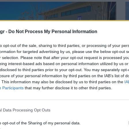
gr -
Do Not Process My Personal Information
to opt-out of the sale, sharing to third parties, or processing of your per
formation for targeted advertising by us, please use the below opt-out s
r selection. Please note that after your opt-out request is processed y
eing interest-based ads based on personal information utilized by us or
disclosed to third parties prior to your opt-out. You may separately opt-
losure of your personal information by third parties on the IAB’s list of
 ελληνική παρουσία στην
. This information may also be disclosed by us to third parties on the
IA
Participants
that may further disclose it to other third parties.
λεκτροκίνηση: Οι φορτιστές
Made-In-Greece» της Eunice
ι της Joltie
l Data Processing Opt Outs
ΕΣ ΤΕΧΝΟΛΟΓΙΕΣ
11/05/2026 - 10:59
o opt-out of the Sharing of my personal data.