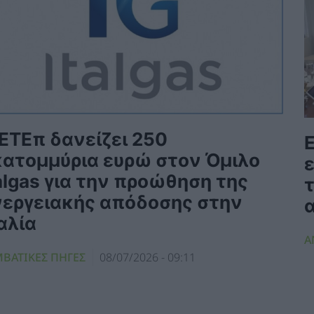
 ΕΤΕπ δανείζει 250
Ε
κατομμύρια ευρώ στον Όμιλο
ε
algas για την προώθηση της
νεργειακής απόδοσης στην
α
αλία
Α
ΜΒΑΤΙΚΕΣ ΠΗΓΕΣ
08/07/2026 - 09:11