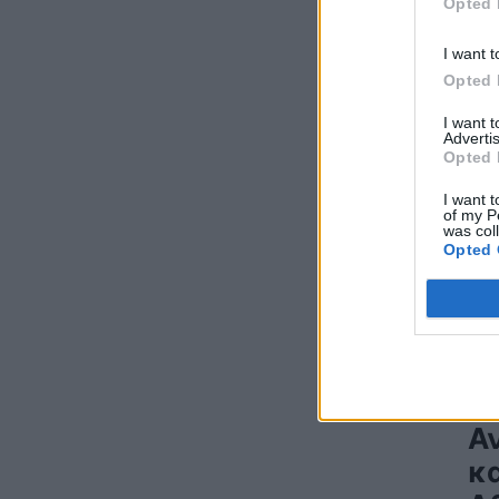
Opted 
κρατών μελών
ΠΟΛΙΤΙΚΗ
05/08/2026 - 10:49
I want t
Opted 
Cenergy Holdings: Οικονομικά
αποτελέσματα πρώτου εξαμήνου 2026
I want 
ΧΡΗΣΤΙΚΑ
05/08/2026 - 10:06
Advertis
Opted 
Προχωρά η επένδυση της Λάρισα
I want t
Θερμοηλεκτρική: Στην AVAX η κατασκευή
of my P
της νέας μονάδας ηλεκτροπαραγωγής
was col
Opted 
ΑΝΑΝΕΩΣΙΜΕΣ ΠΗΓΕΣ ΕΝΕΡΓΕΙΑΣ
05/08/2026 - 09:53
Το πρόγραμμα CAFF Work powered by
Viohalco ολοκληρώνει τον δεύτερο κύκλο
του, δημιουργώντας ευκαιρίες
απασχόλησης για νέους ανθρώπους
ΧΡΗΣΤΙΚΑ
05/08/2026 - 09:20
Ξα
Α
Κίνα: Στόχος η αύξηση του ποσοστού της
παραγόμενης ενέργειας από μη ορυκτές
κ
πηγές στο 50% μέχρι το 2030