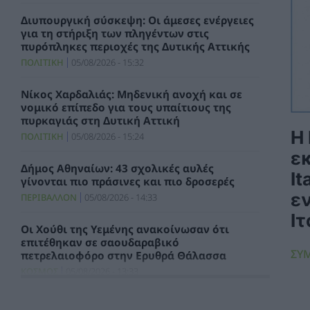
Διυπουργική σύσκεψη: Οι άμεσες ενέργειες
για τη στήριξη των πληγέντων στις
πυρόπληκες περιοχές της Δυτικής Αττικής
ΠΟΛΙΤΙΚΗ
05/08/2026 - 15:32
Νίκος Χαρδαλιάς: Μηδενική ανοχή και σε
νομικό επίπεδο για τους υπαίτιους της
πυρκαγιάς στη Δυτική Αττική
Η
ΠΟΛΙΤΙΚΗ
05/08/2026 - 15:24
ε
Δήμος Αθηναίων: 43 σχολικές αυλές
It
γίνονται πιο πράσινες και πιο δροσερές
ε
ΠΕΡΙΒΑΛΛΟΝ
05/08/2026 - 14:33
Ιτ
Οι Χούθι της Υεμένης ανακοίνωσαν ότι
επιτέθηκαν σε σαουδαραβικό
ΣΥ
πετρελαιοφόρο στην Ερυθρά Θάλασσα
ΚΟΣΜΟΣ
05/08/2026 - 13:33
Ντ.Τραμπ: Είτε το στενό του Ορμούζ «θα