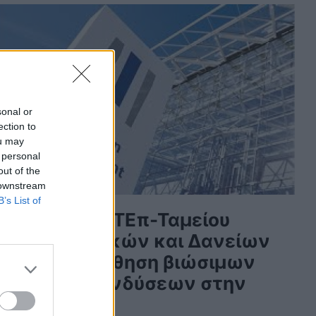
sonal or
ection to
ou may
 personal
out of the
 downstream
B’s List of
Συνεργασία ΕΤΕπ-Ταμείου
Παρακαταθηκών και Δανείων
για την προώθηση βιώσιμων
αστικών επενδύσεων στην
Ελλάδα