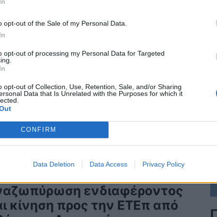
In
Π
o opt-out of the Sale of my Personal Data.
In
to opt-out of processing my Personal Data for Targeted
ing.
In
o opt-out of Collection, Use, Retention, Sale, and/or Sharing
ersonal Data that Is Unrelated with the Purposes for which it
lected.
Out
CONFIRM
Data Deletion
Data Access
Privacy Policy
νά στο τραπέζι ο GSI-
ναζωπύρωση ενδιαφέροντος
αι κίνηση προς την ΕΤΕπ από
Γ