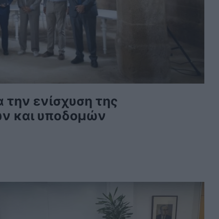
 την ενίσχυση της
ών και υποδομών