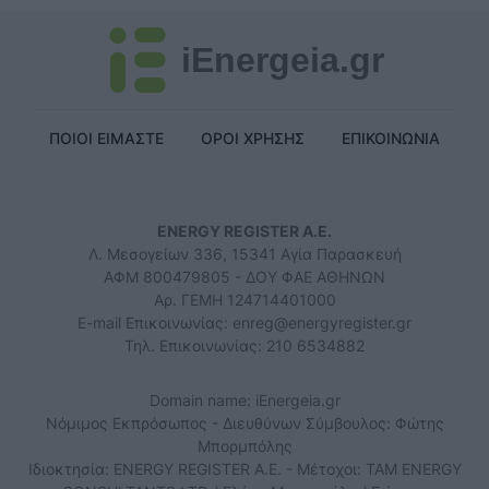
iEnergeia.gr
ΠΟΙΟΙ ΕΙΜΑΣΤΕ
ΟΡΟΙ ΧΡΗΣΗΣ
ΕΠΙΚΟΙΝΩΝΙΑ
ENERGY REGISTER Α.Ε.
Λ. Μεσογείων 336, 15341 Αγία Παρασκευή
ΑΦΜ 800479805 - ΔΟΥ ΦΑΕ ΑΘΗΝΩΝ
Αρ. ΓΕΜΗ 124714401000
E-mail Επικοινωνίας:
enreg@energyregister.gr
Τηλ. Επικοινωνίας: 210 6534882
Domain name: iEnergeia.gr
Νόμιμος Εκπρόσωπος - Διευθύνων Σύμβουλος: Φώτης
Μπορμπόλης
Ιδιοκτησία: ENERGY REGISTER Α.Ε. - Μέτοχοι: TAM ENERGY