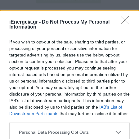
iEnergeia.gr -
Do Not Process My Personal
Information
If you wish to opt-out of the sale, sharing to third parties, or
processing of your personal or sensitive information for
targeted advertising by us, please use the below opt-out
ΠΕΡΙΣΣΟΤΕΡΑ ΣΤΗΝ ΙΔΙΑ
section to confirm your selection. Please note that after your
ΚΑΤΗΓΟΡΙΑ
opt-out request is processed you may continue seeing
interest-based ads based on personal information utilized by
us or personal information disclosed to third parties prior to
ΗΠΑ και Ιράν συμφώνησαν σε οδικό
your opt-out. You may separately opt-out of the further
χάρτη για την επίτευξη οριστικής
disclosure of your personal information by third parties on the
συμφωνίας σε 60 ημέρες
IAB’s list of downstream participants. This information may
22 Ιουνίου 2026
also be disclosed by us to third parties on the
IAB’s List of
Downstream Participants
that may further disclose it to other
third parties.
Κατάρ: Η έκρηξη στη βιομηχανική
Personal Data Processing Opt Outs
ζώνη Ρας Λαφάν δεν θα επηρεάσει τις