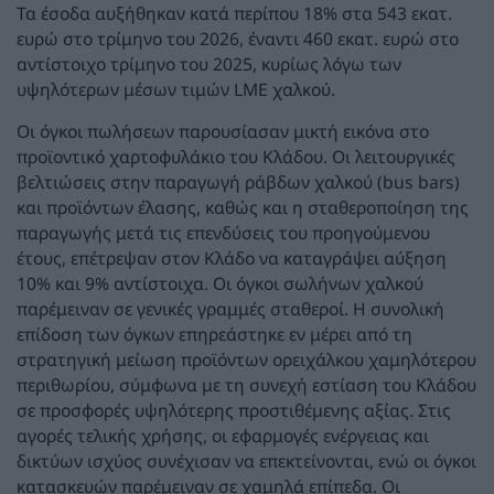
Τα έσοδα αυξήθηκαν κατά περίπου 18% στα 543 εκατ.
ευρώ στο τρίμηνο του 2026, έναντι 460 εκατ. ευρώ στο
αντίστοιχο τρίμηνο του 2025, κυρίως λόγω των
υψηλότερων μέσων τιμών LME χαλκού.
Οι όγκοι πωλήσεων παρουσίασαν μικτή εικόνα στο
προϊοντικό χαρτοφυλάκιο του Κλάδου. Οι λειτουργικές
βελτιώσεις στην παραγωγή ράβδων χαλκού (bus bars)
και προϊόντων έλασης, καθώς και η σταθεροποίηση της
παραγωγής μετά τις επενδύσεις του προηγούμενου
έτους, επέτρεψαν στον Κλάδο να καταγράψει αύξηση
10% και 9% αντίστοιχα. Οι όγκοι σωλήνων χαλκού
παρέμειναν σε γενικές γραμμές σταθεροί. Η συνολική
επίδοση των όγκων επηρεάστηκε εν μέρει από τη
στρατηγική μείωση προϊόντων ορειχάλκου χαμηλότερου
περιθωρίου, σύμφωνα με τη συνεχή εστίαση του Κλάδου
σε προσφορές υψηλότερης προστιθέμενης αξίας. Στις
αγορές τελικής χρήσης, οι εφαρμογές ενέργειας και
δικτύων ισχύος συνέχισαν να επεκτείνονται, ενώ οι όγκοι
κατασκευών παρέμειναν σε χαμηλά επίπεδα. Οι