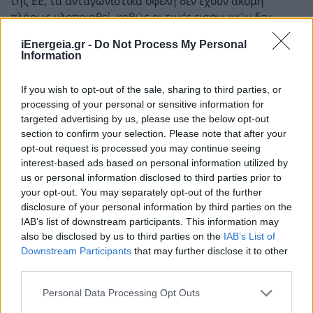
της ΕΕ, τα ανταγωνιστικά οφέλη δεν έχουν ακόμη
πλήρως υλοποιηθεί, καθώς οι τιμές εισαγωγών δεν
έχουν προσαρμοστεί ανάλογα ώστε να αντικατοπτρίζουν
iEnergeia.gr -
Do Not Process My Personal
τα πρόσθετα κόστη άνθρακα. Η Διοίκηση συνεχίζει να
Information
αξιολογεί τις εξελίξεις και να παρακολουθεί το
μεταβαλλόμενο ρυθμιστικό πλαίσιο.
If you wish to opt-out of the sale, sharing to third parties, or
processing of your personal or sensitive information for
Η λειτουργική κερδοφορία, όπως αυτή αποτυπώνεται με
targeted advertising by us, please use the below opt-out
το a-EBITDA, αυξήθηκε κατά 3,3% στα 40,4 εκατ. ευρώ
section to confirm your selection. Please note that after your
στο τρίμηνο του 2026, από 39,1 εκατ. ευρώ στο
opt-out request is processed you may continue seeing
αντίστοιχο τρίμηνο του 2025, με τον όγκο πωλήσεων να
interest-based ads based on personal information utilized by
αποτελεί τον κύριο κινητήριο παράγοντα. Το θετικό
us or personal information disclosed to third parties prior to
λογιστικό αποτέλεσμα μετάλλου ύψους 16,3 εκατ. ευρώ,
your opt-out. You may separately opt-out of the further
που αποδίδεται στις υψηλότερες τιμές LME αλουμινίου
disclosure of your personal information by third parties on the
κατά τη διάρκεια του τριμήνου, οδήγησε σε EBITDA 56,7
IAB’s list of downstream participants. This information may
εκατ. ευρώ, έναντι 51,0 εκατ. ευρώ στο πρώτο τρίμηνο
also be disclosed by us to third parties on the
IAB’s List of
Downstream Participants
that may further disclose it to other
του 2025. Το λειτουργικό αποτέλεσμα (EBIT) ανήλθε σε
third parties.
43,9 εκατ. ευρώ έναντι 39,0 εκατ. ευρώ την αντίστοιχη
περίοδο του προηγούμενου έτους.
Personal Data Processing Opt Outs
Το κεφάλαιο κίνησης αυξήθηκε κατά 47,8 εκατ. ευρώ σε