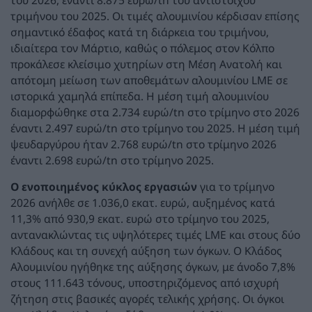
τριμήνου του 2025. Οι τιμές αλουμινίου κέρδισαν επίσης
σημαντικό έδαφος κατά τη διάρκεια του τριμήνου,
ιδιαίτερα τον Μάρτιο, καθώς ο πόλεμος στον Κόλπο
προκάλεσε κλείσιμο χυτηρίων στη Μέση Ανατολή και
απότομη μείωση των αποθεμάτων αλουμινίου LME σε
ιστορικά χαμηλά επίπεδα. Η μέση τιμή αλουμινίου
διαμορφώθηκε στα 2.734 ευρώ/tn στο τρίμηνο στο 2026
έναντι 2.497 ευρώ/tn στο τρίμηνο του 2025. Η μέση τιμή
ψευδαργύρου ήταν 2.768 ευρώ/tn στο τρίμηνο 2026
έναντι 2.698 ευρώ/tn στο τρίμηνο 2025.
Ο ενοποιημένος κύκλος εργασιών
για το τρίμηνο
2026 ανήλθε σε 1.036,0 εκατ. ευρώ, αυξημένος κατά
11,3% από 930,9 εκατ. ευρώ στο τρίμηνο του 2025,
αντανακλώντας τις υψηλότερες τιμές LME και στους δύο
Κλάδους και τη συνεχή αύξηση των όγκων. Ο Κλάδος
Αλουμινίου ηγήθηκε της αύξησης όγκων, με άνοδο 7,8%
στους 111.643 τόνους, υποστηριζόμενος από ισχυρή
ζήτηση στις βασικές αγορές τελικής χρήσης. Οι όγκοι