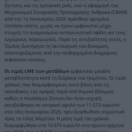
ζήτησης και τις εμπορικές ροές, ενώ η εφαρμογή του
Μηχανισμού Συνοριακής Προσαρμογής Άνθρακα (CBAM)
από την 1η Ιανουαρίου 2026 πρόσθεσε ορισμένα
επιπλέον κόστη, χωρίς να έχουν εμφανιστεί μέχρι
στιγμής τα αναμενόμενα ανταγωνιστικά οφέλη για τους
εγχώριους παραγωγούς. Παρά τις αντιξοότητες αυτές, ο
Όμιλος διατήρησε τη λειτουργική του δυναμική,
υποστηριζόμενος από την πειθαρχημένη διαχείριση
κεφαλαίου κίνησης.
Οι τιμές LME των μετάλλων
εμφάνισαν μεγάλη
μεταβλητότητα κατά τη διάρκεια του τριμήνου. Οι τιμές
χαλκού, που διαμορφούμενες κατά βάση από τις
προσδοκίες της αγοράς παρά από δομικό έλλειμμα
καθώς η παγκόσμια ζήτηση δεν ήταν ισχυρή,
εκτοξεύθηκαν σε ιστορικό υψηλό των 11.573 ευρώ/tn
στα τέλη Ιανουαρίου 2026, πριν διορθωθούν σημαντικά
προς το τέλος Μαρτίου. Η μέση τιμή του χαλκού
διαμορφώθηκε στα 10.975 ευρώ/tn στο πρώτο τρίμηνο
του 2026, έναντι 8.875 ευρώ/tn του αντιστοίχου