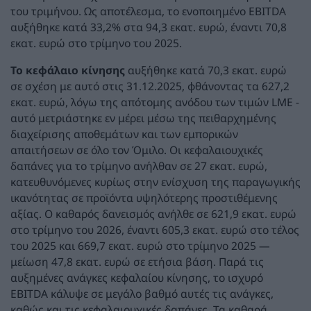
του τριμήνου. Ως αποτέλεσμα, το ενοποιημένο EBITDA
αυξήθηκε κατά 33,2% στα 94,3 εκατ. ευρώ, έναντι 70,8
εκατ. ευρώ στο τρίμηνο του 2025.
Το κεφάλαιο κίνησης
αυξήθηκε κατά 70,3 εκατ. ευρώ
σε σχέση με αυτό στις 31.12.2025, φθάνοντας τα 627,2
εκατ. ευρώ, λόγω της απότομης ανόδου των τιμών LME -
αυτό μετριάστηκε εν μέρει μέσω της πειθαρχημένης
διαχείρισης αποθεμάτων και των εμπορικών
απαιτήσεων σε όλο τον Όμιλο. Οι κεφαλαιουχικές
δαπάνες για το τρίμηνο ανήλθαν σε 27 εκατ. ευρώ,
κατευθυνόμενες κυρίως στην ενίσχυση της παραγωγικής
ικανότητας σε προϊόντα υψηλότερης προστιθέμενης
αξίας. Ο καθαρός δανεισμός ανήλθε σε 621,9 εκατ. ευρώ
στο τρίμηνο του 2026, έναντι 605,3 εκατ. ευρώ στο τέλος
του 2025 και 669,7 εκατ. ευρώ στο τρίμηνο 2025 —
μείωση 47,8 εκατ. ευρώ σε ετήσια βάση. Παρά τις
αυξημένες ανάγκες κεφαλαίου κίνησης, το ισχυρό
EBITDA κάλυψε σε μεγάλο βαθμό αυτές τις ανάγκες,
καθώς και τις κεφαλαιουχικές δαπάνες. Τα καθαρά