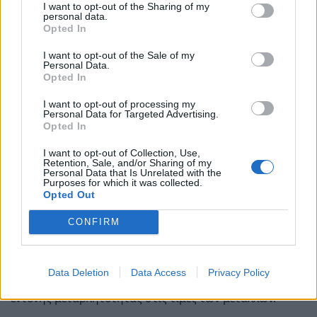
I want to opt-out of the Sharing of my
σχέση με το τέλος του 2025, φθάνοντας τα 320,6 εκατ.
personal data.
Opted In
ευρώ, λόγω κυρίως των υψηλότερων αξιών αποθεμάτων
καθώς οι τιμές LME αυξήθηκαν κατά τη διάρκεια του
I want to opt-out of the Sale of my
τριμήνου. Ωστόσο, σε ετήσια βάση, το κεφάλαιο κίνησης
Personal Data.
Opted In
ήταν 12,7 εκατ. ευρώ χαμηλότερο από ό,τι στο πρώτο
τρίμηνο του 2025, αντανακλώντας την πρόοδο που
I want to opt-out of processing my
επιτεύχθηκε στη διαχείριση του κεφαλαίου κίνησης σε
Personal Data for Targeted Advertising.
Opted In
μια περίοδο σημαντικής αύξησης των τιμών των
μετάλλων. Οι κεφαλαιουχικές δαπάνες για το τρίμηνο
I want to opt-out of Collection, Use,
ανήλθαν σε 21,7 εκατ. ευρώ, εστιασμένες σε στοχευμένες
Retention, Sale, and/or Sharing of my
Personal Data that Is Unrelated with the
λειτουργικές βελτιώσεις.
Purposes for which it was collected.
Opted Out
Κλάδος Χαλκού
CONFIRM
Ο Κλάδος Χαλκού κατέγραψε αύξηση στο κύκλο
εργασιών στο πρώτο τρίμηνο του 2026, σε ένα
απαιτητικό περιβάλλον μακροοικονομικής
Data Deletion
Data Access
Privacy Policy
αβεβαιότητας, επίμονων πληθωριστικών πιέσεων και
έντονης μεταβλητότητας στις τιμές των μετάλλων.