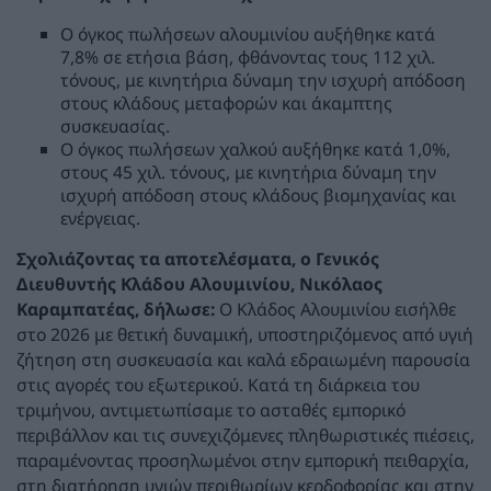
Ο όγκος πωλήσεων αλουμινίου αυξήθηκε κατά
7,8% σε ετήσια βάση, φθάνοντας τους 112 χιλ.
τόνους, με κινητήρια δύναμη την ισχυρή απόδοση
στους κλάδους μεταφορών και άκαμπτης
συσκευασίας.
Ο όγκος πωλήσεων χαλκού αυξήθηκε κατά 1,0%,
στους 45 χιλ. τόνους, με κινητήρια δύναμη την
ισχυρή απόδοση στους κλάδους βιομηχανίας και
ενέργειας.
Σχολιάζοντας τα αποτελέσματα, ο Γενικός
Διευθυντής Kλάδου Aλουμινίου, Νικόλαος
Καραμπατέας, δήλωσε:
Ο Κλάδος Αλουμινίου εισήλθε
στο 2026 με θετική δυναμική, υποστηριζόμενος από υγιή
ζήτηση στη συσκευασία και καλά εδραιωμένη παρουσία
στις αγορές του εξωτερικού. Κατά τη διάρκεια του
τριμήνου, αντιμετωπίσαμε το ασταθές εμπορικό
περιβάλλον και τις συνεχιζόμενες πληθωριστικές πιέσεις,
παραμένοντας προσηλωμένοι στην εμπορική πειθαρχία,
στη διατήρηση υγιών περιθωρίων κερδοφορίας και στην