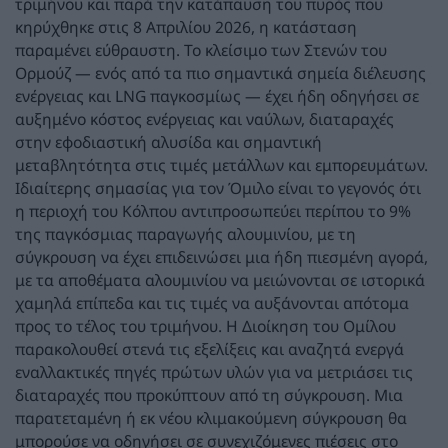
τριμήνου και παρά την κατάπαυση του πυρός που
κηρύχθηκε στις 8 Απριλίου 2026, η κατάσταση
παραμένει εύθραυστη. Το κλείσιμο των Στενών του
Ορμούζ — ενός από τα πιο σημαντικά σημεία διέλευσης
ενέργειας και LNG παγκοσμίως — έχει ήδη οδηγήσει σε
αυξημένο κόστος ενέργειας και ναύλων, διαταραχές
στην εφοδιαστική αλυσίδα και σημαντική
μεταβλητότητα στις τιμές μετάλλων και εμπορευμάτων.
Ιδιαίτερης σημασίας για τον Όμιλο είναι το γεγονός ότι
η περιοχή του Κόλπου αντιπροσωπεύει περίπου το 9%
της παγκόσμιας παραγωγής αλουμινίου, με τη
σύγκρουση να έχει επιδεινώσει μια ήδη πιεσμένη αγορά,
με τα αποθέματα αλουμινίου να μειώνονται σε ιστορικά
χαμηλά επίπεδα και τις τιμές να αυξάνονται απότομα
προς το τέλος του τριμήνου. Η Διοίκηση του Ομίλου
παρακολουθεί στενά τις εξελίξεις και αναζητά ενεργά
εναλλακτικές πηγές πρώτων υλών για να μετριάσει τις
διαταραχές που προκύπτουν από τη σύγκρουση. Μια
παρατεταμένη ή εκ νέου κλιμακούμενη σύγκρουση θα
μπορούσε να οδηγήσει σε συνεχιζόμενες πιέσεις στο