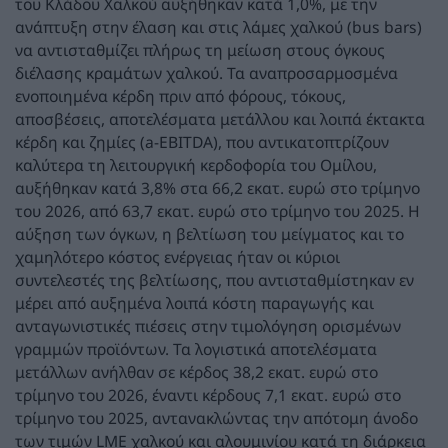
του Κλάδου Χαλκού αυξήθηκαν κατά 1,0%, με την
ανάπτυξη στην έλαση και στις λάμες χαλκού (bus bars)
να αντισταθμίζει πλήρως τη μείωση στους όγκους
διέλασης κραμάτων χαλκού. Τα αναπροσαρμοσμένα
ενοποιημένα κέρδη πριν από φόρους, τόκους,
αποσβέσεις, αποτελέσματα μετάλλου και λοιπά έκτακτα
κέρδη και ζημίες (a-EBITDA), που αντικατοπτρίζουν
καλύτερα τη λειτουργική κερδοφορία του Ομίλου,
αυξήθηκαν κατά 3,8% στα 66,2 εκατ. ευρώ στο τρίμηνο
του 2026, από 63,7 εκατ. ευρώ στο τρίμηνο του 2025. Η
αύξηση των όγκων, η βελτίωση του μείγματος και το
χαμηλότερο κόστος ενέργειας ήταν οι κύριοι
συντελεστές της βελτίωσης, που αντισταθμίστηκαν εν
μέρει από αυξημένα λοιπά κόστη παραγωγής και
ανταγωνιστικές πιέσεις στην τιμολόγηση ορισμένων
γραμμών προϊόντων. Τα λογιστικά αποτελέσματα
μετάλλων ανήλθαν σε κέρδος 38,2 εκατ. ευρώ στο
τρίμηνο του 2026, έναντι κέρδους 7,1 εκατ. ευρώ στο
τρίμηνο του 2025, αντανακλώντας την απότομη άνοδο
των τιμών LME χαλκού και αλουμινίου κατά τη διάρκεια