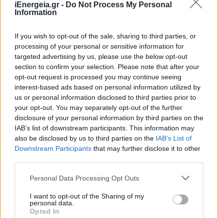
iEnergeia.gr -
Do Not Process My Personal
Information
If you wish to opt-out of the sale, sharing to third parties, or
processing of your personal or sensitive information for
targeted advertising by us, please use the below opt-out
section to confirm your selection. Please note that after your
opt-out request is processed you may continue seeing
interest-based ads based on personal information utilized by
us or personal information disclosed to third parties prior to
your opt-out. You may separately opt-out of the further
disclosure of your personal information by third parties on the
IAB’s list of downstream participants. This information may
also be disclosed by us to third parties on the
IAB’s List of
ΣΥΜΒΑΤΙΚΕΣ ΠΗΓΕΣ
Downstream Participants
that may further disclose it to other
Κάτω από τα 80 δολάρια έφθασε η τιμή του
third parties.
αμερικανικού πετρελαίου (αργού αναφοράς)
28/07/2026 - 15:32
Personal Data Processing Opt Outs
I want to opt-out of the Sharing of my
personal data.
Opted In