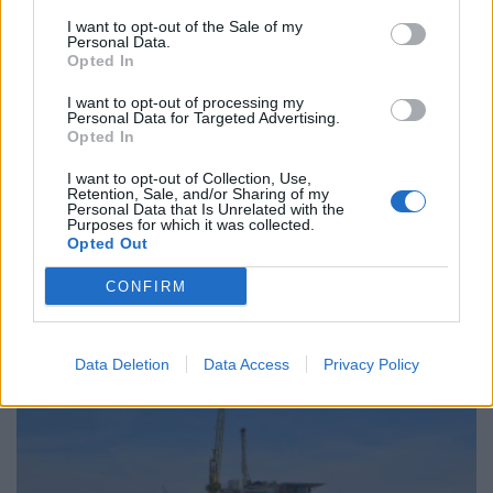
I want to opt-out of the Sale of my
Personal Data.
Opted In
I want to opt-out of processing my
Personal Data for Targeted Advertising.
Opted In
I want to opt-out of Collection, Use,
Retention, Sale, and/or Sharing of my
Personal Data that Is Unrelated with the
ΚΟΣΜΟΣ
Purposes for which it was collected.
Οι ΗΠΑ βομβάρδισαν το Ιράν για 13η
Opted Out
συνεχόμενη νύχτα - Το πετρέλαιο περί τα 100
δολάρια το βαρέλι
CONFIRM
24/07/2026 - 10:07
Data Deletion
Data Access
Privacy Policy