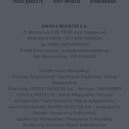
ΠΟΙΟΙ ΕΙΜΑΣΤΕ
ΟΡΟΙ ΧΡΗΣΗΣ
ΕΠΙΚΟΙΝΩΝΙΑ
ENERGY REGISTER Α.Ε.
Λ. Μεσογείων 336, 15341 Αγία Παρασκευή
ΑΦΜ 800479805 - ΔΟΥ ΦΑΕ ΑΘΗΝΩΝ
Αρ. ΓΕΜΗ 124714401000
E-mail Επικοινωνίας:
enreg@energyregister.gr
Τηλ. Επικοινωνίας: 210 6534882
Domain name: iEnergeia.gr
Νόμιμος Εκπρόσωπος - Διευθύνων Σύμβουλος: Φώτης
Μπορμπόλης
Ιδιοκτησία: ENERGY REGISTER Α.Ε. - Μέτοχοι: TAM ENERGY
CONSULTANTS LTD / Ελένη Μπορμπόλη / Γιώργος
Δεληγιάννης / Γιώτα Ευαγγελή / Νίκος Ανδριόπουλος
Δικαιούχος Domain: ENERGY REGISTER Α.Ε. - Διαχειριστής
Domain: Παναγιώτης Ευθυμιάδης
Διευθυντής Ιστοσελίδας: Παναγιώτης Ευθυμιάδης
Διευθυντής Σύνταξης: Νίκος Ανδριόπουλος