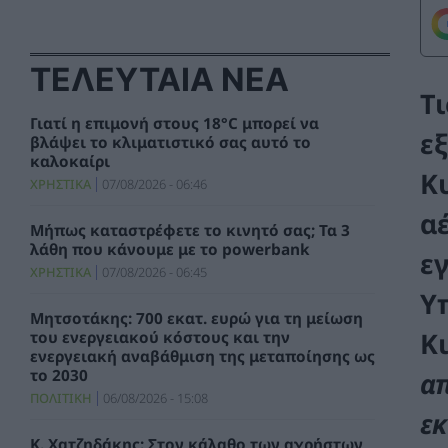
ΤΕΛΕΥΤΑΙΑ ΝΕΑ
Τ
Γιατί η επιμονή στους 18°C μπορεί να
ε
βλάψει το κλιματιστικό σας αυτό το
καλοκαίρι
Κ
ΧΡΗΣΤΙΚΑ
07/08/2026 - 06:46
α
Μήπως καταστρέφετε το κινητό σας; Τα 3
λάθη που κάνουμε με το powerbank
ε
ΧΡΗΣΤΙΚΑ
07/08/2026 - 06:45
Υ
Μητσοτάκης: 700 εκατ. ευρώ για τη μείωση
Κ
του ενεργειακού κόστους και την
ενεργειακή αναβάθμιση της μεταποίησης ως
απ
το 2030
ΠΟΛΙΤΙΚΗ
06/08/2026 - 15:08
ε
Κ. Χατζηδάκης: Στον κάλαθο των αχρήστων