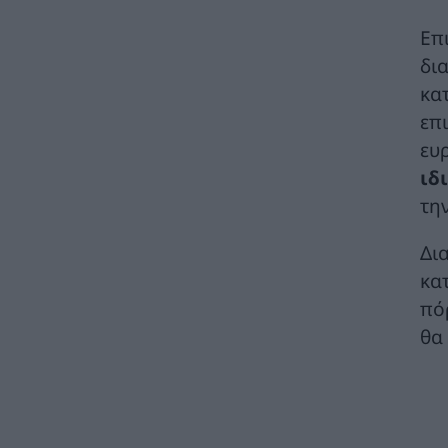
στρατηγικής συνεργασίας με τον Όμιλο
ΜΟΤΟΡ ΟΪΛ
Επ
ΧΡΗΣΤΙΚΑ
06/08/2026 - 09:41
δι
κα
WWF Ελλάς: Περισσότερα από 180.000
επ
στρέμματα καμένων δασικών εκτάσεων σε
λίγες μόλις μέρες
ευ
ΠΕΡΙΒΑΛΛΟΝ
06/08/2026 - 09:18
ιδ
τη
Η Viohalco καταγράφει ισχυρές επιδόσεις
το πρώτο εξάμηνο του 2026 με αυξημένα
έσοδα και βελτιωμένη κερδοφορία
Δι
ΚΑΤΑΣΚΕΥΕΣ
06/08/2026 - 08:58
κα
πό
Ομιλος ΔΕΗ: Συνεχιζόμενη ισχυρή ανάπτυξη
θα
στο α΄ εξάμηνο 2026 με προσαρμοσμένο
EBITDA στα €1,2 δισ.
ΗΛΕΚΤΡΙΣΜΟΣ
06/08/2026 - 08:28
Ηλεκτρική διασύνδεση Ελλάδας – Κύπρου:
Υπογράφηκε η συμφωνία με τη γαλλική