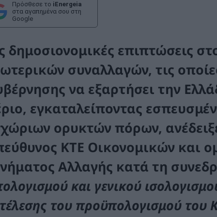
Πρόσθεσε το
iEnergeia
στα αγαπημένα σου στη
Google
ις
δημοσιονομικές επιπτώσεις
στ
ξωτερικών συναλλαγών
, τις οποί
υβέρνησης
να
εξαρτήσει
την Ελλά
έριο,
εγκαταλείποντας εσπευσμέ
γχώριων
ορυκτών πόρων, ανέδειξ
πεύθυνος ΚΤΕ Οικονομικών και ομ
ινήματος Αλλαγής κατά τη συνεδρ
ολογισμού και γενικού ισολογισμο
κτέλεσης του προϋπολογισμού του 