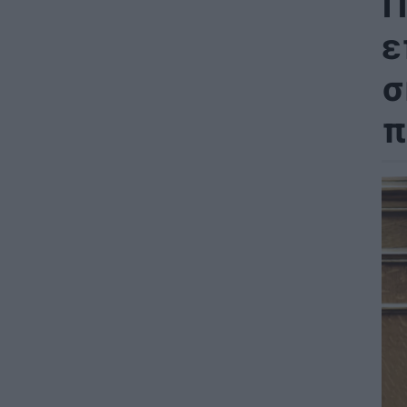
Π
ε
σ
π