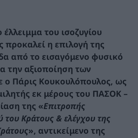
ο
έλλειμμα
του ισοζυγίου
ες προκαλεί η επιλογή της
δα από το
εισαγόμενο
φυσικό
να
την αξιοποίηση των
ε ο
Πάρις Κουκουλόπουλος,
ως
ιλητής εκ μέρους του ΠΑΣΟΚ –
ίαση της «
Επιτροπής
ύ του Κράτους & ελέγχου της
Κράτους
», αντικείμενο της