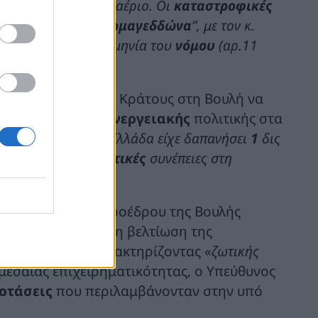
ισαγόμενο
φυσικό αέριο. Οι
καταστροφικές
άβει διαστάσεις “
Αρμαγεδδώνα
”, με τον κ.
 από τη ρητή ημερομηνία του
νόμου
(αρ.11
ής Κοζάνης.
οϋπολογισμού του Κράτους στη Βουλή να
πιπτώσεων της ενεργειακής
πολιτικής στα
ά ότι «
το 2020 η Ελλάδα είχε δαπανήσει
1
δις
7
δις, με
ανησυχητικές
συνέπειες στη
θέτησης του Αντιπροέδρου της Βουλής
ντρικό ζητούμενο τη βελτίωση της
νεισμού
τους. Χαρακτηρίζοντας «
ζωτικής
μεσαίας επιχειρηματικότητας, ο Υπεύθυνος
οτάσεις
που περιλαμβάνονταν στην υπό