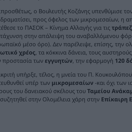
ιπροσθέτως, ο Βουλευτής Κοζάνης υπενθύμισε το
αδραματίσει, προς όφελος των μικρομεσαίων, η 
τέθεσε το ΠΑΣΟΚ – Κίνημα Αλλαγής για τις
τράπεζ
ιτάχυνση στην απάλειψη του αναβαλλόμενου φόρ
ρωπαϊκό μέσο όρο). Δεν παρέλειψε, επίσης, την 
ιωτικό χρέος
, τα κόκκινα δάνεια, τους αυστηρού
ν προστασία των
εγγυητών
, την εφαρμογή
120 δ
ακριτή υπήρξε, τέλος, η μνεία του Π. Κουκουλόπο
τευθυνθεί υπέρ των
μικρομεσαίων
-και όχι των 
ρους του δανειακού σκέλους του
Ταμείου Ανάκα
 συζητηθεί στην Ολομέλεια χάρη στην
Επίκαιρη 