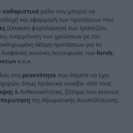
ν
καθοριστικό
ρόλο που μπορεί να
αποδοχή και εφαρμογή των προτάσεων που
ες
(έκτακτη φορολόγηση των τραπεζών,
ου, εναρμόνιση των χρεώσεων με τον
ολοκληρωμένη δέσμη προτάσεων για το
ς διαφανείς κανόνες λειτουργίας των
funds
,
όσεων
κ.ο.κ.
υλου στη
ρευστότητα
που έπρεπε να έχει
ισχυρών, όπως πρακτικά συνέβη- από τους
μψης
& Ανθεκτικότητας, ζήτημα που εκτενώς
Επερώτηση
της Αξιωματικής Αντιπολίτευσης.