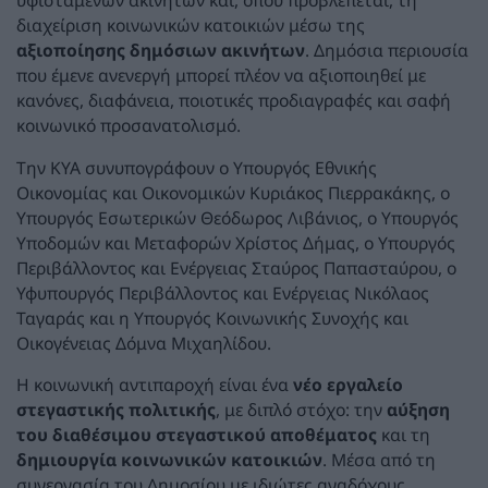
υφιστάμενων ακινήτων και, όπου προβλέπεται, τη
διαχείριση κοινωνικών κατοικιών μέσω της
αξιοποίησης δημόσιων ακινήτων
. Δημόσια περιουσία
που έμενε ανενεργή μπορεί πλέον να αξιοποιηθεί με
κανόνες, διαφάνεια, ποιοτικές προδιαγραφές και σαφή
κοινωνικό προσανατολισμό.
Την ΚΥΑ συνυπογράφουν ο Υπουργός Εθνικής
Οικονομίας και Οικονομικών Κυριάκος Πιερρακάκης, ο
Υπουργός Εσωτερικών Θεόδωρος Λιβάνιος, ο Υπουργός
Υποδομών και Μεταφορών Χρίστος Δήμας, ο Υπουργός
Περιβάλλοντος και Ενέργειας Σταύρος Παπασταύρου, ο
Υφυπουργός Περιβάλλοντος και Ενέργειας Νικόλαος
Ταγαράς και η Υπουργός Κοινωνικής Συνοχής και
Οικογένειας Δόμνα Μιχαηλίδου.
Η κοινωνική αντιπαροχή είναι ένα
νέο εργαλείο
στεγαστικής πολιτικής
, με διπλό στόχο: την
αύξηση
του διαθέσιμου στεγαστικού αποθέματος
και τη
δημιουργία κοινωνικών κατοικιών
. Μέσα από τη
συνεργασία του Δημοσίου με ιδιώτες αναδόχους,