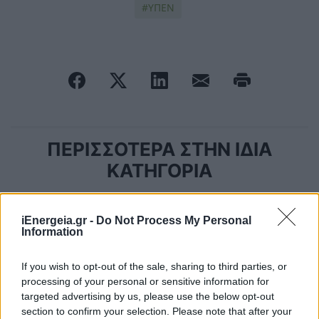
ΥΠΕΝ
ΠΕΡΙΣΣΟΤΕΡΑ ΣΤΗΝ ΙΔΙΑ
ΚΑΤΗΓΟΡΙΑ
«Ανακαινίζω»: Τι πρέπει να κάνετε
iEnergeia.gr -
Do Not Process My Personal
στην πρώτη φάση, ξεκινά τέλη Μαΐου
Information
18 Μαϊος 2026
If you wish to opt-out of the sale, sharing to third parties, or
processing of your personal or sensitive information for
Η ZeniΘ δίνει ενέργεια στις ιδέες του
targeted advertising by us, please use the below opt-out
σήμερα, υποστηρίζοντας τα TEDx
section to confirm your selection. Please note that after your