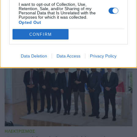
I want to opt-out of Collection, Use,
δημιουργεί νέα και ισχυρή δυναμική για την
Retention, Sale, and/or Sharing of my
υλοποίηση του GSI
Personal Data that Is Unrelated with the
Purposes for which it was collected.
06/08/2026 - 12:46
Opted Out
CONFIRM
Data Deletion
Data Access
Privacy Policy
ΗΛΕΚΤΡΙΣΜΟΣ