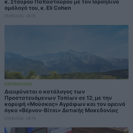
κ. Σταύρου Παπασταύρου με τον Ισραηλινό
ομόλογό του, κ. Eli Cohen
05/08/2026 - 08:08
ΠΕΡΙΒΑΛΛΟΝ
Διευρύνεται ο κατάλογος των
Προστατευόμενων Τοπίων σε 12, με την
κορυφή «Μούσκος» Αγράφων και τον ορεινό
όγκο «Βέρνον-Βίτσι» Δυτικής Μακεδονίας
03/08/2026 - 08:16