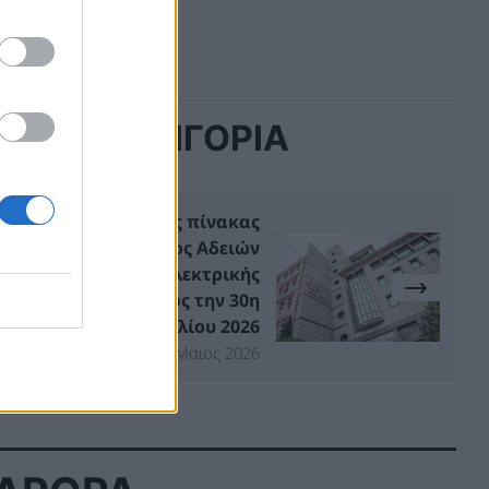
ΙΔΙΑ ΚΑΤΗΓΟΡΙΑ
Προσωρινός πίνακας
παύσεως ισχύος Αδειών
Αποθήκευσης Ηλεκτρικής
Ενέργειας έως την 30η
Απριλίου 2026
18 Μαϊος 2026