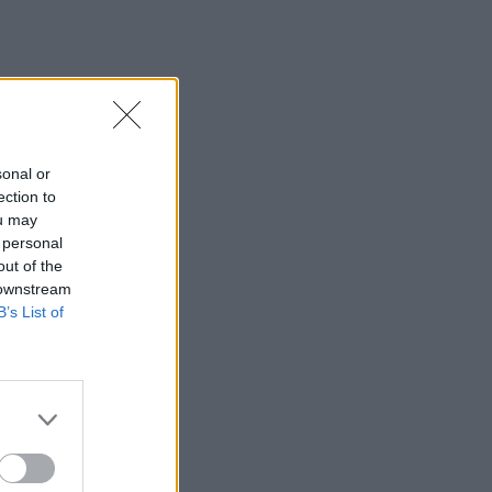
sonal or
ection to
ou may
 personal
out of the
 downstream
B’s List of
ΥΣΗ ΕΝΕΡΓΕΙΑΣ