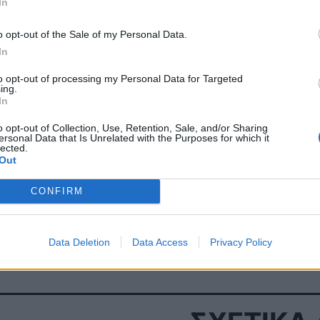
In
o opt-out of the Sale of my Personal Data.
In
to opt-out of processing my Personal Data for Targeted
ΠΕΡΙΣΣΟΤΕΡΑ ΣΤΗΝ 
ing.
In
o opt-out of Collection, Use, Retention, Sale, and/or Sharing
ersonal Data that Is Unrelated with the Purposes for which it
Eurobank και Όμιλος
lected.
Out
Κτίστωρ συνεργάζονται για
την υποστήριξη επενδύσεων
CONFIRM
σε μικρά έργα αποθήκευσης
ενέργειας
11 Μαϊος 2026
Data Deletion
Data Access
Privacy Policy