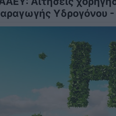
ΑΑΕΥ: Αιτήσεις χορήγη
αραγωγής Υδρογόνου -