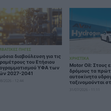
ΜΒΑΤΙΚΕΣ ΠΗΓΕΣ
μόσια διαβούλευση για τις
ΧΡΗΣΤΙΚΑ
ραμέτρους του Ετήσιου
Motor Oil: Στους
ογραμματισμού ΥΦΑ των
δρόμους τα πρώτ
ών 2027-2041
αυτοκίνητα υδρο
8/2026 - 12:44
ταξινομούνται σ
31/07/2026 - 11:11