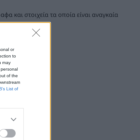
φα και στοιχεία τα οποία είναι αναγκαία
sonal or
ection to
ou may
 personal
out of the
 downstream
B’s List of