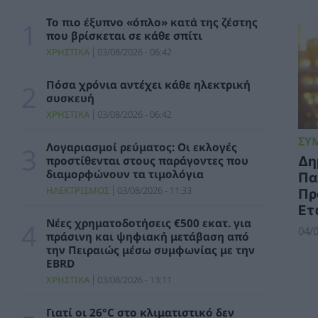
Στήριξη 60 εκατ. ευρώ στην ακτοπλοΐα με
To πιο έξυπνο «όπλο» κατά της ζέστης
φόντο το υψηλό κόστος καυσίμων
που βρίσκεται σε κάθε σπίτι
ΠΟΛΙΤΙΚΗ
03/08/2026 - 15:20
ΧΡΗΣΤΙΚΑ
03/08/2026 - 06:42
GreenTank: Τάσεις στην ηλεκτροπαραγωγή –
Πόσα χρόνια αντέχει κάθε ηλεκτρική
Ιούνιος 2026
συσκευή
ΗΛΕΚΤΡΙΣΜΟΣ
03/08/2026 - 14:39
ΧΡΗΣΤΙΚΑ
03/08/2026 - 06:42
ΣΥ
Νέα διακοπή της ηλεκτροδότησης σε εθνική
Λογαριασμοί ρεύματος: Οι εκλογές
κλίμακα στην Κούβα
Δη
προστίθενται στους παράγοντες που
ΚΟΣΜΟΣ
03/08/2026 - 14:09
διαμορφώνουν τα τιμολόγια
Πα
ΗΛΕΚΤΡΙΣΜΟΣ
03/08/2026 - 11:33
Πρ
ΠΑΣΟΚ: Η χώρα χρειάζεται δομική αλλαγή
Ετ
στην Πολιτική Προστασία
Νέες χρηματοδοτήσεις €500 εκατ. για
04/0
ΠΟΛΙΤΙΚΗ
03/08/2026 - 13:43
πράσινη και ψηφιακή μετάβαση από
την Πειραιώς μέσω συμφωνίας με την
EBRD
Νέες χρηματοδοτήσεις €500 εκατ. για
ΧΡΗΣΤΙΚΑ
03/08/2026 - 13:11
πράσινη και ψηφιακή μετάβαση από την
Πειραιώς μέσω συμφωνίας με την EBRD
ΧΡΗΣΤΙΚΑ
03/08/2026 - 13:11
Γιατί οι 26°C στο κλιματιστικό δεν