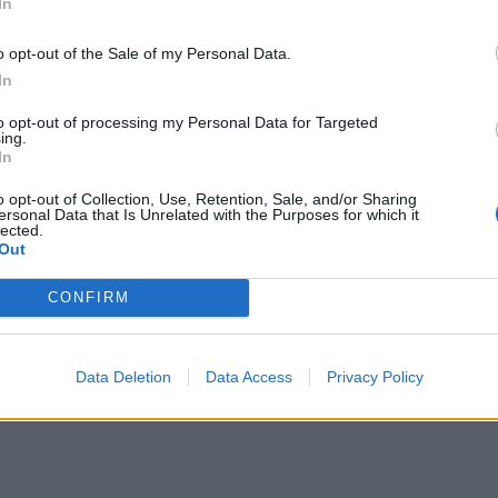
In
o opt-out of the Sale of my Personal Data.
In
to opt-out of processing my Personal Data for Targeted
ing.
In
o opt-out of Collection, Use, Retention, Sale, and/or Sharing
ersonal Data that Is Unrelated with the Purposes for which it
lected.
Out
Πρόσθεσε το
iEnergeia
στα αγαπημένα σου στη
CONFIRM
Google
Data Deletion
Data Access
Privacy Policy
ΡΑΑΕΥ
ΒΕΒΑΙΩΣΕΙΣ ΠΑΡΑ