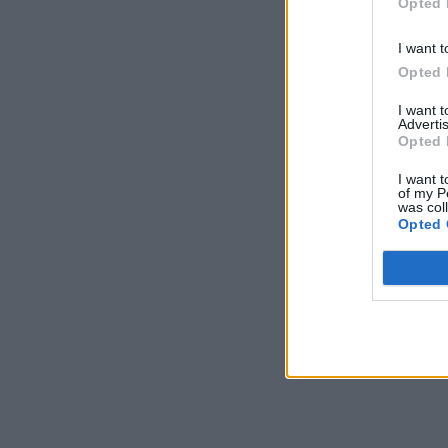
Opted 
Πολύ υψηλός κίνδυνος πυρκαγιάς
(κατηγορία κινδύνου 4) για σήμερα Τρίτη 4
I want t
Αυγούστου 2026
Opted 
ΧΡΗΣΤΙΚΑ
04/08/2026 - 09:37
I want 
Νέα Αριστερά: Αγνοείται η τύχη έργων αξίας
Advertis
δισεκατομμυρίων για την καταστολή και
Opted 
πρόληψη των πυρκαγιών
I want t
ΠΟΛΙΤΙΚΗ
04/08/2026 - 08:58
of my P
was col
Opted 
Αναστροφή από τον Κόλπο του Άντεν για
έξι Σαουδαραβικά δεξαμενόπλοια
ΚΟΣΜΟΣ
04/08/2026 - 08:27
ΕΤΕ/ΔΕΗ ΚΗΕ: Άδικες συμπεριφορές της
Πολιτείας προς τους εργαζόμενους του
ΔΕΔΔΗΕ
ΧΡΗΣΤΙΚΑ
04/08/2026 - 08:12
Γιάννης Τριήρης: Ελλάδα – Η «πλούσια»
χώρα με τους φτωχούς πολίτες