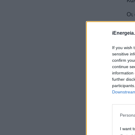
εκατ. ευρώ για τη διασυνοριακή συνεργασία
και την περιβαλλοντική προστασία της
Οι
λίμνης Δοϊράνης
γι
ΠΕΡΙΒΑΛΛΟΝ
04/08/2026 - 11:45
iEnergeia.
ΓΕΝΟΠ ΟΜΙΛΟΥ ΔΕΗ – ΑΔΜΗΕ / Κ.Η.Ε.: Οι
εργαζόμενοι στην πρώτη γραμμή – Οι
If you wish 
θεσμικές και διοικητικές ευθύνες δεν
μετακυλίονται
sensitive in
confirm you
ΗΛΕΚΤΡΙΣΜΟΣ
04/08/2026 - 11:41
continue se
information 
Η ΔΕΠΑ Εμπορίας ολοκλήρωσε με επιτυχία
further disc
την πρώτη παράδοση LNG στη
participants
Bulgartransgaz στο FSRU Αλεξανδρούπολης
Downstream 
ΣΥΜΒΑΤΙΚΕΣ ΠΗΓΕΣ
04/08/2026 - 10:32
Ρουμανία: Dacia και⁠ Ford σταματούν την
παραγωγή έως τις 19 Αυγούστου λόγω
Persona
επικείμενης κρίσης ηλεκτρικής ενέργειας
ΚΟΣΜΟΣ
04/08/2026 - 10:06
I want t