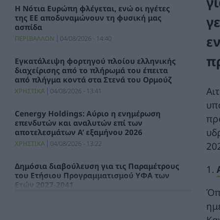
γ
Η Νότια Ευρώπη φλέγεται, ενώ οι ηγέτες
της ΕΕ αποδυναμώνουν τη φυσική μας
γ
ασπίδα
ε
ΠΕΡΙΒΑΛΛΟΝ
04/08/2026 - 14:40
π
Εγκατάλειψη φορτηγού πλοίου ελληνικής
διαχείρισης από το πλήρωμά του έπειτα
από πλήγμα κοντά στα Στενά του Ορμούζ
Αι
ΧΡΗΣΤΙΚΑ
04/08/2026 - 13:41
υπ
Cenergy Holdings: Αύριο η ενημέρωση
πρ
επενδυτών και αναλυτών επί των
υδ
αποτελεσμάτων A’ εξαμήνου 2026
ΧΡΗΣΤΙΚΑ
04/08/2026 - 13:22
20
Δημόσια διαβούλευση για τις Παραμέτρους
1.
του Ετήσιου Προγραμματισμού ΥΦΑ των
Ετών 2027-2041
Όπ
ΣΥΜΒΑΤΙΚΕΣ ΠΗΓΕΣ
04/08/2026 - 12:44
ημ
Κα
Παπαθανάσης: Πρόσκληση ύψους 3.071.591