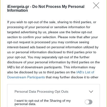
iEnergeia.gr -
Do Not Process My Personal
Information
If you wish to opt-out of the sale, sharing to third parties, or
processing of your personal or sensitive information for
targeted advertising by us, please use the below opt-out
section to confirm your selection. Please note that after your
opt-out request is processed you may continue seeing
interest-based ads based on personal information utilized by
Το Ελληνικό Δίκτυο Ανθεκτικών
us or personal information disclosed to third parties prior to
your opt-out. You may separately opt-out of the further
Πόλεων ανέδειξε τον συντονισμό
disclosure of your personal information by third parties on the
ως θεμέλιο της ανθεκτικότητας στο
IAB’s list of downstream participants. This information may
Διεθνές Συνέδριο ICPCDGR 2026
also be disclosed by us to third parties on the
IAB’s List of
Downstream Participants
that may further disclose it to other
ΠΕΡΙΒΑΛΛΟΝ
third parties.
14/05/2026 - 08:21
Personal Data Processing Opt Outs
I want to opt-out of the Sharing of my
personal data.