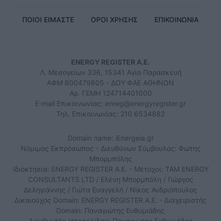
ΠΟΙΟΙ ΕΙΜΑΣΤΕ
ΟΡΟΙ ΧΡΗΣΗΣ
ΕΠΙΚΟΙΝΩΝΙΑ
ENERGY REGISTER Α.Ε.
Λ. Μεσογείων 336, 15341 Αγία Παρασκευή
ΑΦΜ 800479805 - ΔΟΥ ΦΑΕ ΑΘΗΝΩΝ
Αρ. ΓΕΜΗ 124714401000
E-mail Επικοινωνίας:
enreg@energyregister.gr
Τηλ. Επικοινωνίας: 210 6534882
Domain name: iEnergeia.gr
Νόμιμος Εκπρόσωπος - Διευθύνων Σύμβουλος: Φώτης
Μπορμπόλης
Ιδιοκτησία: ENERGY REGISTER Α.Ε. - Μέτοχοι: TAM ENERGY
CONSULTANTS LTD / Ελένη Μπορμπόλη / Γιώργος
Δεληγιάννης / Γιώτα Ευαγγελή / Νίκος Ανδριόπουλος
Δικαιούχος Domain: ENERGY REGISTER Α.Ε. - Διαχειριστής
Domain: Παναγιώτης Ευθυμιάδης
Διευθυντής Ιστοσελίδας: Παναγιώτης Ευθυμιάδης