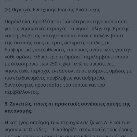
(Ε) Περιοχές Ενίσχυσης Ειδικής Ανάπτυξης.
Παράλληλα, προβλέπεται ειδικότερη κατηγοριοποίηση
για τις νησιωτικές περιοχές. Τα νησιά -πλην της Κρήτης
και της Εύβοιας- κατηγοριοποιούνται επιπλέον βάσει
της έκτασής τους σε τρεις διακριτές ομάδες, με
διαφορετικές κατευθύνσεις και όρους ανάπτυξης για την
κάθε ομάδα. Ειδικότερα, η Ομάδα Ι περιλαμβάνει νησιά
με έκταση άνω των 250 τ.χλμ., ενώ οι μικρότερες
νησιωτικές περιοχές εντάσσονται σε επόμενες ομάδες με
πιο εξειδικευμένες προβλέψεις και αυξημένες
δυνατότητες προστασίας του τοπίου και του
περιβάλλοντος.
5. Συνεπώς, ποιες οι πρακτικές συνέπειες αυτής της
κατανομής;
Η κατηγοριοποίηση των περιοχών σε ζώνες Α–Ε και των
νησιών σε Ομάδες Ι–ΙΙΙ καθορίζει στην πράξη τους όρους
με τους οποίους μπορεί να αναπτυχθεί ο τουρισμός σε