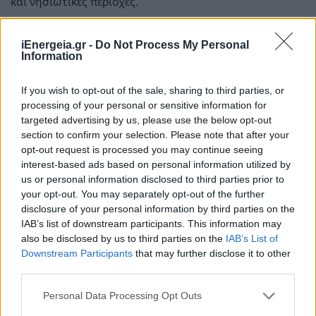
και νησιωτικές περιοχές.
8. Πώς αντιμετωπίζεται η προστασία περιοχών του
Εθνικού Συστήματος Προστατευόμενων Περιοχών;
iEnergeia.gr -
Do Not Process My Personal
Information
Το νέο ΕΧΠ-Τ προβλέπει πρόσθετες κατευθύνσεις
προστασίας για τις περιοχές του Εθνικού Συστήματος
If you wish to opt-out of the sale, sharing to third parties, or
Προστατευόμενων Περιοχών, με έμφαση στην ήπια και
processing of your personal or sensitive information for
βιώσιμη τουριστική ανάπτυξη.
targeted advertising by us, please use the below opt-out
section to confirm your selection. Please note that after your
Στόχος είναι η διασφάλιση του φυσικού περιβάλλοντος,
opt-out request is processed you may continue seeing
του τοπίου και της βιοποικιλότητας, μέσα από
interest-based ads based on personal information utilized by
αυστηρότερους όρους δόμησης, περιορισμούς ως προς
us or personal information disclosed to third parties prior to
your opt-out. You may separately opt-out of the further
την ένταση της τουριστικής ανάπτυξης και αυξημένες
disclosure of your personal information by third parties on the
απαιτήσεις περιβαλλοντικής αξιολόγησης και
IAB’s list of downstream participants. This information may
τεκμηρίωσης φέρουσας ικανότητας, όπου απαιτείται.
also be disclosed by us to third parties on the
IAB’s List of
Downstream Participants
that may further disclose it to other
9. Πώς το ΕΧΠ-Τ επηρεάζει το ρυθμιστικό
third parties.
περιβάλλον για τις βραχυχρόνιες μισθώσεις;
Personal Data Processing Opt Outs
Το ΕΧΠ-Τ καθορίζει το πλαίσιο και τους κανόνες με τους