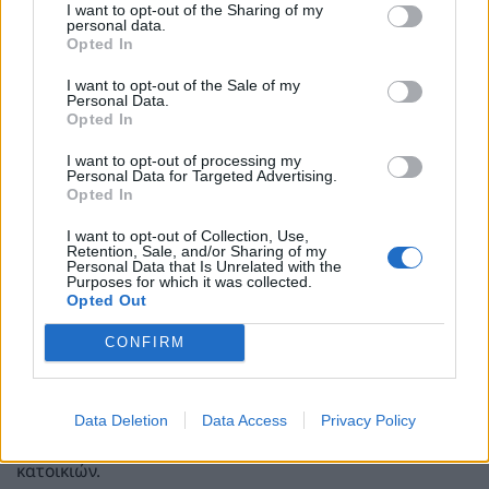
οποίους μπορούν να ρυθμίζονται τουριστικές
I want to opt-out of the Sharing of my
δραστηριότητες, συμπεριλαμβανομένων και των
personal data.
Opted In
βραχυχρόνιων μισθώσεων. Ενδεικτικά, προωθούνται
μέτρα οργάνωσης και ελέγχου της βραχυχρόνιας
I want to opt-out of the Sale of my
μίσθωσης, όπως:
Personal Data.
Opted In
α) ο καθορισμός όρων και προϋποθέσεων διάθεσης
I want to opt-out of processing my
ακινήτων σε βραχυχρόνια μίσθωση, ιδίως σε
Personal Data for Targeted Advertising.
συνάρτηση με τη χρήση τους για κύρια κατοικία,
Opted In
β) η ρύθμιση της χρονικής διάρκειας της
I want to opt-out of Collection, Use,
Retention, Sale, and/or Sharing of my
δραστηριότητας ανά έτος,
Personal Data that Is Unrelated with the
Purposes for which it was collected.
γ) η θέσπιση γεωγραφικών ζωνών απαγόρευσης ή
Opted Out
περιορισμού της δραστηριότητας,
CONFIRM
δ) Περιορισμούς ως προς την ανάπτυξη νέας προσφοράς
βραχυχρόνιας μίσθωσης, ιδίως σε περιοχές με αυξημένη
πίεση ή ιδιαίτερα γεωγραφικά χαρακτηριστικά,
Data Deletion
Data Access
Privacy Policy
συμπεριλαμβανομένων περιπτώσεων νεόδμητων
κατοικιών.