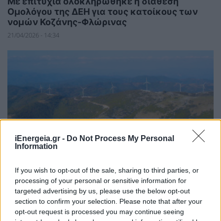
Με επιτυχία ολοκληρώθηκε η διάθεση
Ομολόγου της ΔΕΗ για τους κατοίκους των
νομών Κοζάνης-Φλώρινας
21/04/2026 - 14:34
iEnergeia.gr -
Do Not Process My Personal
Information
ΑΝΑΝΕΩΣΙΜΕΣ ΠΗΓΕΣ ΕΝΕΡΓΕΙΑΣ
If you wish to opt-out of the sale, sharing to third parties, or
Η NANKO Ενέργεια ενισχύει το χαρτοφυλάκιό
processing of your personal or sensitive information for
της με την απόκτηση αιολικού πάρκου 22MW
targeted advertising by us, please use the below opt-out
στη Δράμα
section to confirm your selection. Please note that after your
opt-out request is processed you may continue seeing
20/02/2026 - 10:17