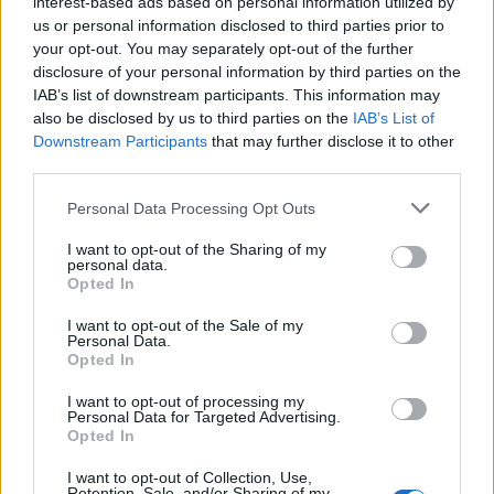
interest-based ads based on personal information utilized by
us or personal information disclosed to third parties prior to
your opt-out. You may separately opt-out of the further
disclosure of your personal information by third parties on the
IAB’s list of downstream participants. This information may
also be disclosed by us to third parties on the
IAB’s List of
Downstream Participants
that may further disclose it to other
third parties.
Personal Data Processing Opt Outs
I want to opt-out of the Sharing of my
personal data.
Opted In
ΑΠΟΘΗΚΕΥΣΗ
I want to opt-out of the Sale of my
Personal Data.
MORE: Ολοκλήρωσε την κατασκευή 3
Opted In
ανεξάρτητων συστημάτων αποθήκευσης
ενέργειας στην Ελλάδα
I want to opt-out of processing my
Personal Data for Targeted Advertising.
19/01/2026 - 11:52
Opted In
I want to opt-out of Collection, Use,
Retention, Sale, and/or Sharing of my