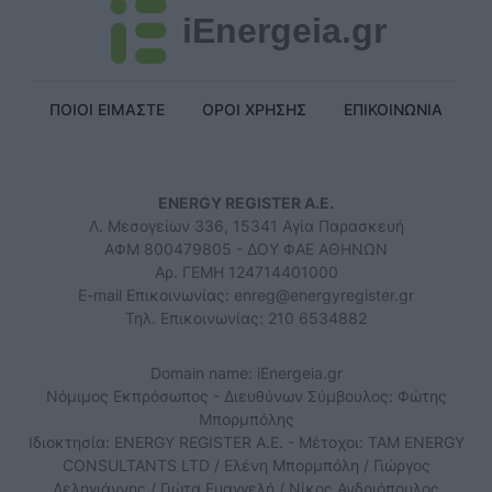
iEnergeia.gr
ΠΟΙΟΙ ΕΙΜΑΣΤΕ
ΟΡΟΙ ΧΡΗΣΗΣ
ΕΠΙΚΟΙΝΩΝΙΑ
ENERGY REGISTER Α.Ε.
Λ. Μεσογείων 336, 15341 Αγία Παρασκευή
ΑΦΜ 800479805 - ΔΟΥ ΦΑΕ ΑΘΗΝΩΝ
Αρ. ΓΕΜΗ 124714401000
E-mail Επικοινωνίας:
enreg@energyregister.gr
Τηλ. Επικοινωνίας: 210 6534882
Domain name: iEnergeia.gr
Νόμιμος Εκπρόσωπος - Διευθύνων Σύμβουλος: Φώτης
Μπορμπόλης
Ιδιοκτησία: ENERGY REGISTER Α.Ε. - Μέτοχοι: TAM ENERGY
CONSULTANTS LTD / Ελένη Μπορμπόλη / Γιώργος
Δεληγιάννης / Γιώτα Ευαγγελή / Νίκος Ανδριόπουλος