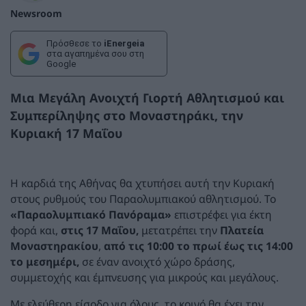
Newsroom
Πρόσθεσε το
iEnergeia
στα αγαπημένα σου στη
Google
Μια Μεγάλη Ανοιχτή Γιορτή Αθλητισμού και
Συμπερίληψης στο Μοναστηράκι, την
Κυριακή 17 Μαΐου
Η καρδιά της Αθήνας θα χτυπήσει αυτή την Κυριακή
στους ρυθμούς του Παραολυμπιακού αθλητισμού. Το
«Παραολυμπιακό Πανόραμα»
επιστρέφει για έκτη
φορά και,
στις 17 Μαΐου,
μετατρέπει την
Πλατεία
Μοναστηρακίου
,
από τις 10:00 το πρωί έως τις 14:00
το μεσημέρι,
σε έναν ανοιχτό χώρο δράσης,
συμμετοχής και έμπνευσης για μικρούς και μεγάλους.
Με ελεύθερη είσοδο για όλους, το κοινό θα έχει την