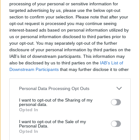
processing of your personal or sensitive information for
targeted advertising by us, please use the below opt-out
section to confirm your selection. Please note that after your
opt-out request is processed you may continue seeing
interest-based ads based on personal information utilized by
us or personal information disclosed to third parties prior to
your opt-out. You may separately opt-out of the further
ΧΡΗΣΤΙΚΑ
disclosure of your personal information by third parties on the
HELLENiQ ENERGY: Περιβαλλοντική
IAB’s list of downstream participants. This information may
Εκπαίδευση για 1.700 Παιδιά με Επίκεντρο τη
also be disclosed by us to third parties on the
IAB’s List of
Βιοποικιλότητα και την Προστασία του Νερού
Downstream Participants
that may further disclose it to other
third parties.
10/07/2026 - 15:06
Personal Data Processing Opt Outs
I want to opt-out of the Sharing of my
personal data.
Opted In
I want to opt-out of the Sale of my
Personal Data.
Opted In