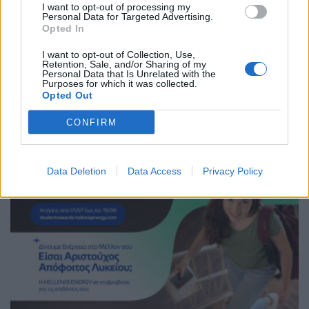
I want to opt-out of processing my
Personal Data for Targeted Advertising.
Opted In
I want to opt-out of Collection, Use,
Retention, Sale, and/or Sharing of my
Personal Data that Is Unrelated with the
Purposes for which it was collected.
ΧΡΗΣΤΙΚΑ
Opted Out
HELLENiQ ENERGY: Νέες Πρωτοβουλίες με
Στόχο τη Γυναικεία Ενδυνάμωση
CONFIRM
06/07/2026 - 14:36
Data Deletion
Data Access
Privacy Policy