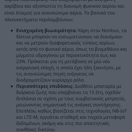
ακρίβεια και αξιοπιστία τη διανομή φυσικού αερίου και
είναι έτοιμος για ανανεώσιμα αέρια. Τα βασικά του
πλεονεκτήματα περιλαμβάνουν:
Ενισχυμένη βιωσιμότητα:
Χάρη στον Nimbus, τα
δίκτυα μπορούν να ενσωματώνουν, να διανέμουν
και να μετρούν διαφορετικούς τύπους αερίων,
εκτός από το φυσικό αέριο, όπως το βιομεθάνιο και
μίγματα υδρογόνου με περιεκτικότητα έως και
23%. Πρόκειται για τη μετάβαση σε μία νέα
ενεργειακή εποχή, η οποία έχει ήδη ξεκινήσει, με
τις ανανεώσιμες πηγές ενέργειας να
διαδραματίζουν κυρίαρχο ρόλο.
Περισσότερες επιδόσεις
: Διαθέτει μπαταρία με
διάρκεια ζωής που υπερβαίνει τα 15 έτη, σχεδόν
διπλάσια σε σχέση με τους συμβατικούς μετρητές,
μειώνοντας σημαντικά τις ανάγκες συντήρησης.
Επιπλέον, καθώς βασίζεται στις τεχνολογίες NB-IoT
και LTE-M, εγγυάται σταθερή και ταχεία μεταφορά
δεδομένων, ακόμη και στις πιο απαιτητικές
συνθήκες δικτύου.