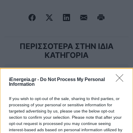
ΠΕΡΙΣΣΟΤΕΡΑ ΣΤΗΝ ΙΔΙΑ
ΚΑΤΗΓΟΡΙΑ
ΡΑΑΕΥ: Παράταση διαβούλευσης επί
της πρότασης του Διαχειριστή ΔΕΣΦΑ
iEnergeia.gr -
Do Not Process My Personal
Α.Ε. για το Πρόγραμμα Ανάπτυξης του
Information
ΕΣΦΑ περιόδου 2026-2035
13 Μαϊος 2026
If you wish to opt-out of the sale, sharing to third parties, or
processing of your personal or sensitive information for
targeted advertising by us, please use the below opt-out
ACER: Οι ΗΠΑ κυριαρχούν πλέον στο
section to confirm your selection. Please note that after your
LNG της Ευρώπης- Η θέση της Ελλάδας
opt-out request is processed you may continue seeing
στον νέο χάρτη εισαγωγών
interest-based ads based on personal information utilized by