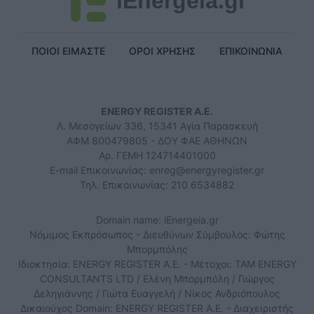
iEnergeia.gr
ΠΟΙΟΙ ΕΙΜΑΣΤΕ
ΟΡΟΙ ΧΡΗΣΗΣ
ΕΠΙΚΟΙΝΩΝΙΑ
ENERGY REGISTER Α.Ε.
Λ. Μεσογείων 336, 15341 Αγία Παρασκευή
ΑΦΜ 800479805 - ΔΟΥ ΦΑΕ ΑΘΗΝΩΝ
Αρ. ΓΕΜΗ 124714401000
E-mail Επικοινωνίας:
enreg@energyregister.gr
Τηλ. Επικοινωνίας: 210 6534882
Domain name: iEnergeia.gr
Νόμιμος Εκπρόσωπος - Διευθύνων Σύμβουλος: Φώτης
Μπορμπόλης
Ιδιοκτησία: ENERGY REGISTER Α.Ε. - Μέτοχοι: TAM ENERGY
CONSULTANTS LTD / Ελένη Μπορμπόλη / Γιώργος
Δεληγιάννης / Γιώτα Ευαγγελή / Νίκος Ανδριόπουλος
Δικαιούχος Domain: ENERGY REGISTER Α.Ε. - Διαχειριστής