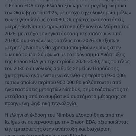
η Enaon EDA στην Ελλάδα ξεκίνησε σε μεγάλη κλίμακα
τον Οκτώβριο του 2025, με στόχο την ολοκλήρωση όλων
των εργασιών έως το 2030. Οι πρώτες εγκαταστάσεις
μετρητών Nimbus πραγματοποιήθηκαν τον Μάρτιο του
2026, με στόχο την εγκατάσταση περισσότερων από
20.000 συσκευών έως το τέλος του 2026. Οι έξυπνοι
μετρητές Nimbus θα χρησιμοποιηθούν κυρίως στον
οικιακό τομέα. Σύμφωνα με το Πρόγραμμα Ανάπτυξης
της Enaon EDA για την περίοδο 2026-2030, έως το τέλος
του 2030 ο συνολικός αριθμός Σημείων Παράδοσης
(μετρητών) αναμένεται να ανέλθει σε περίπου 920.000,
εκ των οποίων περίπου 900.000 θα καλύπτονται από
εγκαταστάσεις μετρητών Nimbus, σηματοδοτώντας τη
μετάβαση από τα συμβατικά συστήματα μέτρησης σε
προηγμένη ψηφιακή τεχνολογία.
Η ελληνική έκδοση του Nimbus υλοποιήθηκε από την
Italgas σε συνεργασία με την Enaon EDA, αξιοποιώντας
την εμπειρία της στην ανάπτυξη και διαχείριση
ενεργειακών υποδομών στην Ελλάδα.