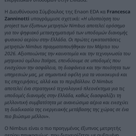
Η Διευθύνουσα Σύμβουλος της Enaon EDA κα
Francesca
Zanninotti
υπογράμμισε σχετικά: «
Η υλοποίηση του
project
των έξυπνων μετρητών Nimbus αποτελεί ορόσημο
για τον ψηφιακό μετασχηματισμό των υποδομών διανομής
φυσικού αερίου στην Ελλάδα. Οι πρώτες εγκαταστάσεις
μετρητών Nimbus πραγματοποιήθηκαν τον Μάρτιο του
2026. Αξιοποιώντας την καινοτομία και την τεχνογνωσία του
μητρικού ομίλου Italgas, επενδύουμε σε υποδομές που
ενισχύουν την ασφάλεια, τη διαφάνεια και την ποιότητα των
υπηρεσιών μας, με
σημαντικά οφέλη για τα νοικοκυριά και
τις επιχειρήσεις, αλλά και το περιβάλλον. Ο Nimbus
αποτελεί ένα στρατηγικό τεχνολογικό πλεονέκτημα για τις
υποδομές διανομής στην Ελλάδα, καθώς διασφαλίζει τη
μελλοντική συμβατότητα με ανανεώσιμα αέρια και ενισχύει
τη διαδικασία της ενεργειακής μετάβασης της χώρας σε ένα
πιο βιώσιμο μέλλον
».
Ο Nimbus είναι ο πιο προηγμένος έξυπνος μετρητής
αερίου παγκοσμίως, που διαχειρίζεται με αυξημένη