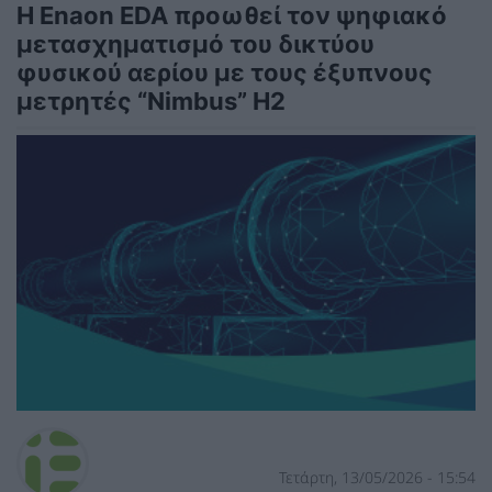
Η Enaon EDA προωθεί τον ψηφιακό
μετασχηματισμό του δικτύου
φυσικού αερίου με τους έξυπνους
μετρητές “Nimbus” H2
Τετάρτη, 13/05/2026 - 15:54