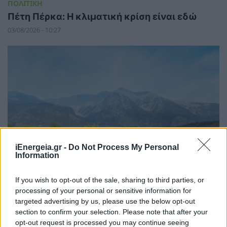
ΠΟΛΙΤΙΚΗ
Πέτη Πέρκα: Η κλιματική κρίση είναι εδώ
03/08/2026 - 10:27
ΠΕΡΙΒΑΛΛΟΝ
iEnergeia.gr -
Do Not Process My Personal
Information
Διευρύνεται ο κατάλογος των
Προστατευόμενων Τοπίων σε 12, με την
κορυφή «Μούσκος» Αγράφων και τον ορεινό
If you wish to opt-out of the sale, sharing to third parties, or
όγκο «Βέρνον-Βίτσι» Δυτικής Μακεδονίας
processing of your personal or sensitive information for
targeted advertising by us, please use the below opt-out
03/08/2026 - 08:16
section to confirm your selection. Please note that after your
opt-out request is processed you may continue seeing