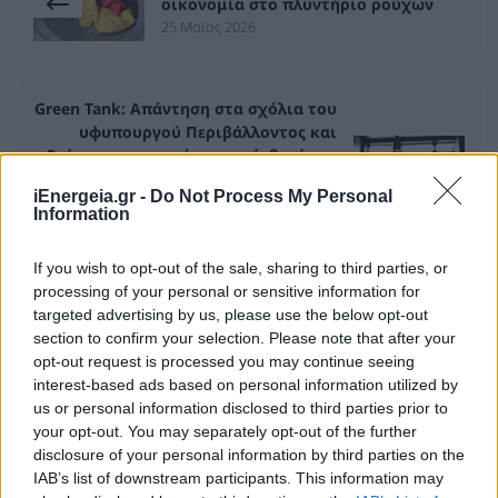
οικονομία στο πλυντήριο ρούχων
25 Μαϊος 2026
Green Tank: Απάντηση στα σχόλια του
υφυπουργού Περιβάλλοντος και
Ενέργειας σχετικά με την έκθεσή για
τις τάσεις στη Λιανική Αγορά
iEnergeia.gr -
Do Not Process My Personal
Ηλεκτρισμού
Information
25 Μαϊος 2026
If you wish to opt-out of the sale, sharing to third parties, or
processing of your personal or sensitive information for
targeted advertising by us, please use the below opt-out
ΣΧΕΤΙΚΑ ΑΡΘΡΑ
section to confirm your selection. Please note that after your
opt-out request is processed you may continue seeing
interest-based ads based on personal information utilized by
us or personal information disclosed to third parties prior to
your opt-out. You may separately opt-out of the further
disclosure of your personal information by third parties on the
IAB’s list of downstream participants. This information may