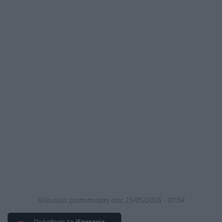
Τελευταία τροποποίηση στις 25/05/2026 - 07:04
Πρόσθεσε το
iEnergeia