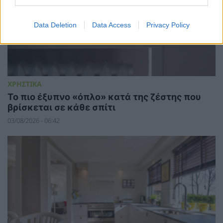
Data Deletion
Data Access
Privacy Policy
ΧΡΗΣΤΙΚΑ
To πιο έξυπνο «όπλο» κατά της ζέστης που
βρίσκεται σε κάθε σπίτι
03/08/2026 - 06:42