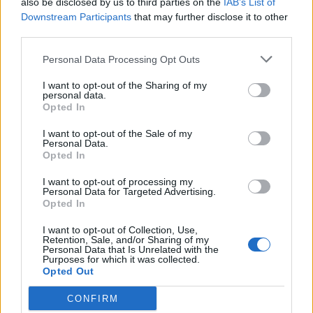
also be disclosed by us to third parties on the
IAB’s List of
Downstream Participants
that may further disclose it to other
third parties.
Personal Data Processing Opt Outs
I want to opt-out of the Sharing of my
personal data.
Opted In
I want to opt-out of the Sale of my
ΧΡΗΣΤΙΚΑ
Personal Data.
Πόση απόσταση πρέπει να έχει το φορητό
Opted In
κλιματιστικό από τον τοίχο για μέγιστη
I want to opt-out of processing my
εξοικονόμηση ρεύματος;
Personal Data for Targeted Advertising.
04/08/2026 - 07:02
Opted In
I want to opt-out of Collection, Use,
Retention, Sale, and/or Sharing of my
Personal Data that Is Unrelated with the
Purposes for which it was collected.
Opted Out
CONFIRM