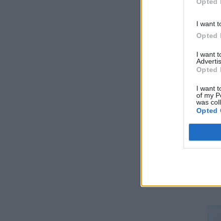
Opted 
βλάψει το κλιματιστικό σας αυτό το
καλοκαίρι
I want t
ΧΡΗΣΤΙΚΑ
07/08/2026 - 06:46
Opted 
Μήπως καταστρέφετε το κινητό σας; Τα 3
I want 
λάθη που κάνουμε με το powerbank
Advertis
ΧΡΗΣΤΙΚΑ
07/08/2026 - 06:45
Opted 
I want t
Μητσοτάκης: 700 εκατ. ευρώ για τη μείωση
of my P
του ενεργειακού κόστους και την
was col
ενεργειακή αναβάθμιση της μεταποίησης ως
Opted 
το 2030
ΠΟΛΙΤΙΚΗ
06/08/2026 - 15:08
Κ. Χατζηδάκης: Στον κάλαθο των αχρήστων
οι αμφισβητήσεις για το καλώδιο της
ηλεκτρικής διασύνδεσης Ελλάδας-Κύπρου
ΠΟΛΙΤΙΚΗ
06/08/2026 - 14:37
SOWISE+: Επιστημονική πρόοδος και
καινοτομία για μια κυκλική οικονομία στην