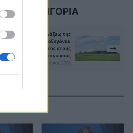
ΙΔΙΑ ΚΑΤΗΓΟΡΙΑ
Βιομεθάνιο: Επιφυλάξεις της
αγοράς για τα όρια οξυγόνου
και το κόστος στους
παραγωγούς
12 Μαϊος 2026
 ΑΡΘΡΑ