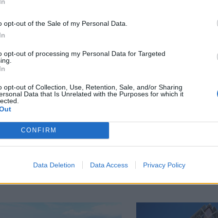
In
ΠΕΡΙΣΣΟΤΕΡΑ ΣΤΗΝ 
o opt-out of the Sale of my Personal Data.
In
to opt-out of processing my Personal Data for Targeted
Η Ευρωπαϊκή Ένωση χορηγεί
ing.
πάνω από 1 δισ. ευρώ σε
In
ευρωπαϊκά έργα υδρογόνου
o opt-out of Collection, Use, Retention, Sale, and/or Sharing
για να επιταχύνει την
ersonal Data that Is Unrelated with the Purposes for which it
lected.
καθαρή μετάβαση
Out
08 Μαϊος 2026
CONFIRM
Data Deletion
Data Access
Privacy Policy
ΣΧΕΤΙΚΑ