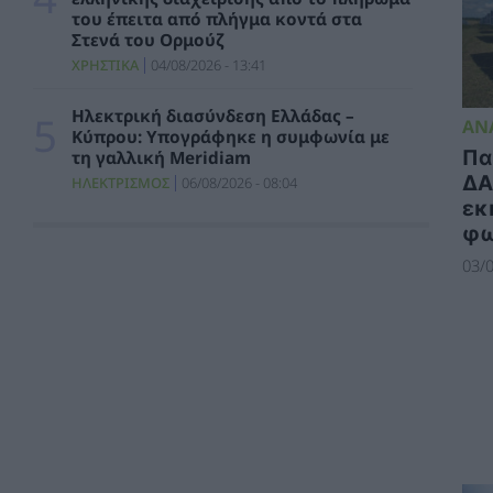
βασικούς χρηματοοικονομικούς δείκτες
του έπειτα από πλήγμα κοντά στα
ΗΛΕΚΤΡΙΣΜΟΣ
06/08/2026 - 11:20
Στενά του Ορμούζ
ΧΡΗΣΤΙΚΑ
04/08/2026 - 13:41
ΠΑΣΟΚ: Ζητά δεσμευτικό χρονοδιάγραμμα
υλοποίησης ενός έργου κρίσιμου τόσο από
Ηλεκτρική διασύνδεση Ελλάδας –
ΑΝ
ενεργειακής όσο και από γεωπολιτικής
Κύπρου: Υπογράφηκε η συμφωνία με
σκοπιάς
Πα
τη γαλλική Meridiam
ΠΟΛΙΤΙΚΗ
06/08/2026 - 10:25
ΔΑ
ΗΛΕΚΤΡΙΣΜΟΣ
06/08/2026 - 08:04
εκ
HELLENiQ ENERGY: Αποτελέσματα Β’
φω
Τριμήνου / Α’ Εξαμήνου 2026
03/0
ΣΥΜΒΑΤΙΚΕΣ ΠΗΓΕΣ
06/08/2026 - 10:21
Όμιλος AKTOR: Εξαγορά του 75% των
εταιρειών ΗΛΕΚΤΩΡ και THALIS στο πλαίσιο
στρατηγικής συνεργασίας με τον Όμιλο
ΜΟΤΟΡ ΟΪΛ
ΧΡΗΣΤΙΚΑ
06/08/2026 - 09:41
WWF Ελλάς: Περισσότερα από 180.000
στρέμματα καμένων δασικών εκτάσεων σε