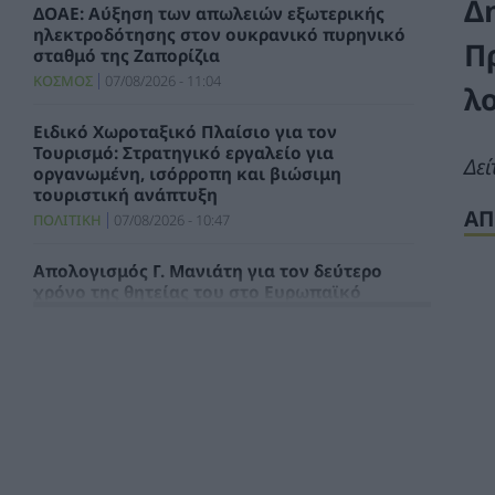
Δ
ΔΟΑΕ: Αύξηση των απωλειών εξωτερικής
ηλεκτροδότησης στον ουκρανικό πυρηνικό
Π
σταθμό της Ζαπορίζια
ΚΟΣΜΟΣ
07/08/2026 - 11:04
λ
Ειδικό Χωροταξικό Πλαίσιο για τον
Τουρισμό: Στρατηγικό εργαλείο για
Δεί
οργανωμένη, ισόρροπη και βιώσιμη
τουριστική ανάπτυξη
ΑΠ
ΠΟΛΙΤΙΚΗ
07/08/2026 - 10:47
Απολογισμός Γ. Μανιάτη για τον δεύτερο
χρόνο της θητείας του στο Ευρωπαϊκό
Κοινοβούλιο
ΠΟΛΙΤΙΚΗ
07/08/2026 - 10:44
Δήλωση του Υπουργού Ενέργειας Κύπρου
για την είσοδο Meridiam στην ηλεκτρική
διασύνδεση Great Sea Interconnector
ΠΟΛΙΤΙΚΗ
07/08/2026 - 09:32