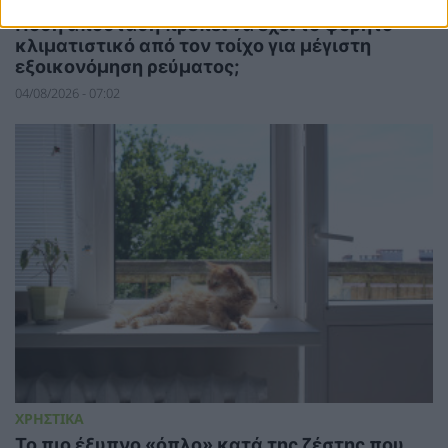
Πόση απόσταση πρέπει να έχει το φορητό
κλιματιστικό από τον τοίχο για μέγιστη
εξοικονόμηση ρεύματος;
04/08/2026 - 07:02
ΧΡΗΣΤΙΚΑ
To πιο έξυπνο «όπλο» κατά της ζέστης που