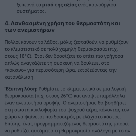
ξεπερνά το
μισό της αξίας
ενός καινούργιου
συστήματος.
4. Λανθασμένη χρήση του θερμοστάτη και
των ανεμιστήρων
Πολλοί κάνουν το λάθος, μόλις ζεσταθούν, να ρυθμίζουν
το κλιματιστικό σε πολύ χαμηλή θερμοκρασία (π.χ.
στους 18°C). Έτσι δεν δροσίζετε το σπίτι πιο γρήγορα·
απλώς αναγκάζετε τη συσκευή να δουλεύει στο
«κόκκινο» για περισσότερη ώρα, εκτοξεύοντας την
κατανάλωση.
Έξυπνη λύση:
Ρυθμίστε το κλιματιστικό σε μια λογική
θερμοκρασία (π.χ. στους 26°C) και ανάψτε παράλληλα
έναν ανεμιστήρα οροφής. Ο ανεμιστήρας θα βοηθήσει
στη σωστή κυκλοφορία του ψυχρού αέρα, κάνοντας τον
χώρο να φαίνεται πιο δροσερός με ελάχιστο κόστος.
Επίσης, ένας προγραμματιζόμενος θερμοστάτης μπορεί
να ρυθμίζει αυτόματα τη θερμοκρασία ανάλογα με το αν