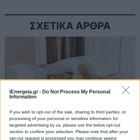
ΣΧΕΤΙΚΑ ΑΡΘΡΑ
iEnergeia.gr -
Do Not Process My Personal
Information
If you wish to opt-out of the sale, sharing to third parties, or
processing of your personal or sensitive information for
targeted advertising by us, please use the below opt-out
ΧΡΗΣΤΙΚΑ
section to confirm your selection. Please note that after your
Γιατί η επιμονή στους 18°C μπορεί να βλάψει
opt-out request is processed you may continue seeing