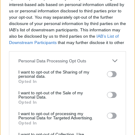
το κλιματιστικό σας αυτό το καλοκαίρι
interest-based ads based on personal information utilized by
07/08/2026 - 06:46
us or personal information disclosed to third parties prior to
your opt-out. You may separately opt-out of the further
disclosure of your personal information by third parties on the
IAB’s list of downstream participants. This information may
also be disclosed by us to third parties on the
IAB’s List of
Downstream Participants
that may further disclose it to other
third parties.
Personal Data Processing Opt Outs
I want to opt-out of the Sharing of my
personal data.
Opted In
I want to opt-out of the Sale of my
Personal Data.
Opted In
ΧΡΗΣΤΙΚΑ
I want to opt-out of processing my
Πόση απόσταση πρέπει να έχει το φορητό
Personal Data for Targeted Advertising.
κλιματιστικό από τον τοίχο για μέγιστη
Opted In
εξοικονόμηση ρεύματος;
I want to opt-out of Collection, Use,