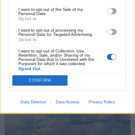
I want to opt-out of the Sale of my
Personal Data.
Opted In
I want to opt-out of processing my
Personal Data for Targeted Advertising.
Opted In
I want to opt-out of Collection, Use,
Retention, Sale, and/or Sharing of my
Personal Data that Is Unrelated with the
Purposes for which it was collected.
Opted Out
ΧΡΗΣΤΙΚΑ
Νέες χρηματοδοτήσεις €500 εκατ. για
CONFIRM
πράσινη και ψηφιακή μετάβαση από την
Πειραιώς μέσω συμφωνίας με την EBRD
03/08/2026 - 13:11
Data Deletion
Data Access
Privacy Policy