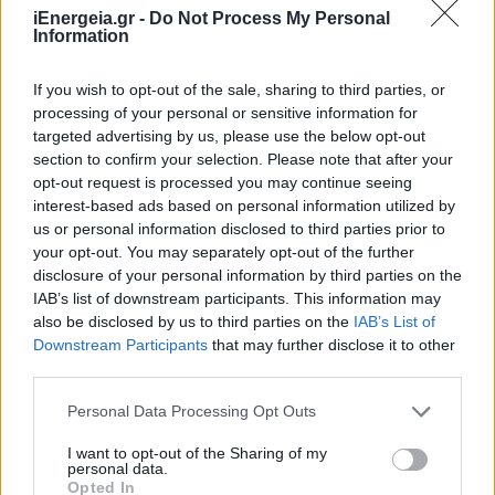
iEnergeia.gr -
Do Not Process My Personal
Information
If you wish to opt-out of the sale, sharing to third parties, or
processing of your personal or sensitive information for
targeted advertising by us, please use the below opt-out
section to confirm your selection. Please note that after your
opt-out request is processed you may continue seeing
interest-based ads based on personal information utilized by
us or personal information disclosed to third parties prior to
your opt-out. You may separately opt-out of the further
disclosure of your personal information by third parties on the
IAB’s list of downstream participants. This information may
also be disclosed by us to third parties on the
IAB’s List of
ΠΟΛΙΤΙΚΗ
Downstream Participants
that may further disclose it to other
Τηλεφωνική επικοινωνία του Υπουργού ΠΕΝ,
third parties.
κ. Σταύρου Παπασταύρου με τον Ισραηλινό
Personal Data Processing Opt Outs
ομόλογό του, κ. Eli Cohen
05/08/2026 - 08:08
I want to opt-out of the Sharing of my
personal data.
Opted In