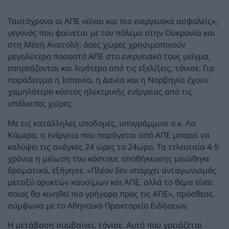
Ταυτόχρονα οι ΑΠΕ «είναι και πιο ενεργειακά ασφαλείς»,
γεγονός που φαίνεται με τον πόλεμο στην Ουκρανία και
στη Μέση Ανατολή: όσες χώρες χρησιμοποιούν
μεγαλύτερο ποσοστό ΑΠΕ στο ενεργειακό τους μείγμα,
επηρεάζονται και λιγότερο από τις εξελίξεις, τόνισε. Για
παράδειγμα η Ισπανία, η Δανία και η Νορβηγία έχουν
χαμηλότερο κόστος ηλεκτρικής ενέργειας από τις
υπόλοιπες χώρες.
Με τις κατάλληλες υποδομές, υπογράμμισε ο κ. Λα
Κάμερα, η ενέργεια που παράγεται από ΑΠΕ μπορεί να
καλύψει τις ανάγκες 24 ώρες το 24ωρο. Τα τελευταία 4-5
χρόνια η μείωση του κόστους αποθήκευσης μειώθηκε
δραματικά, εξήγησε. «Πλέον δεν υπάρχει ανταγωνισμός
μεταξύ ορυκτών καυσίμων και ΑΠΕ, αλλά το θέμα είναι
ποιος θα κινηθεί πιο γρήγορα προς τις ΑΠΕ», πρόσθεσε,
σύμφωνα με το Αθηναϊκό Πρακτορείο Ειδήσεων.
Η μετάβαση συμβαίνει, τόνισε. Αυτό που χρειάζεται