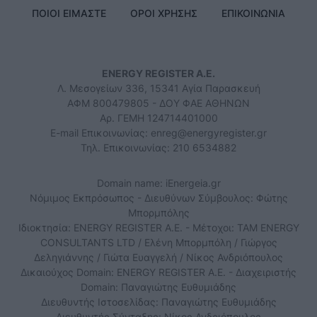
ΠΟΙΟΙ ΕΙΜΑΣΤΕ
ΟΡΟΙ ΧΡΗΣΗΣ
ΕΠΙΚΟΙΝΩΝΙΑ
ENERGY REGISTER Α.Ε.
Λ. Μεσογείων 336, 15341 Αγία Παρασκευή
ΑΦΜ 800479805 - ΔΟΥ ΦΑΕ ΑΘΗΝΩΝ
Αρ. ΓΕΜΗ 124714401000
E-mail Επικοινωνίας:
enreg@energyregister.gr
Τηλ. Επικοινωνίας: 210 6534882
Domain name: iEnergeia.gr
Νόμιμος Εκπρόσωπος - Διευθύνων Σύμβουλος: Φώτης
Μπορμπόλης
Ιδιοκτησία: ENERGY REGISTER Α.Ε. - Μέτοχοι: TAM ENERGY
CONSULTANTS LTD / Ελένη Μπορμπόλη / Γιώργος
Δεληγιάννης / Γιώτα Ευαγγελή / Νίκος Ανδριόπουλος
Δικαιούχος Domain: ENERGY REGISTER Α.Ε. - Διαχειριστής
Domain: Παναγιώτης Ευθυμιάδης
Διευθυντής Ιστοσελίδας: Παναγιώτης Ευθυμιάδης
Διευθυντής Σύνταξης: Νίκος Ανδριόπουλος