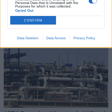
προχωράει στο μέλλον με τα μάτια
Personal Data that Is Unrelated with the
Purposes for which it was collected.
στραμμένα στο παρελθόν
Opted Out
ΣΥΜΒΑΤΙΚΕΣ ΠΗΓΕΣ
CONFIRM
12/03/2026 - 14:55
Data Deletion
Data Access
Privacy Policy