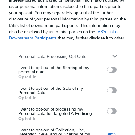
interest-based ads based on personal information utilized by
us or personal information disclosed to third parties prior to
ΣΥΜΒΑΤΙΚΕΣ ΠΗΓΕΣ
your opt-out. You may separately opt-out of the further
12/03/2026 - 15:10
disclosure of your personal information by third parties on the
IAB’s list of downstream participants. This information may
also be disclosed by us to third parties on the
IAB’s List of
Downstream Participants
that may further disclose it to other
third parties.
Personal Data Processing Opt Outs
I want to opt-out of the Sharing of my
personal data.
Opted In
I want to opt-out of the Sale of my
Personal Data.
Opted In
I want to opt-out of processing my
Personal Data for Targeted Advertising.
Opted In
WWF: Συμβάσεις για εξόρυξη
I want to opt-out of Collection, Use,
υδρογονανθράκων: η Ελλάδα
Retention, Sale, and/or Sharing of my