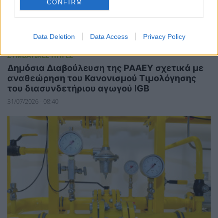
CONFIRM
Data Deletion
Data Access
Privacy Policy
ΣΥΜΒΑΤΙΚΕΣ ΠΗΓΕΣ
Δημόσια Διαβούλευση της ΡΑΑΕΥ σχετικά με
αναθεώρηση του Κανονισμού Τιμολόγησης
του διασυνδετήριου αγωγού IGB
31/07/2026 - 08:40