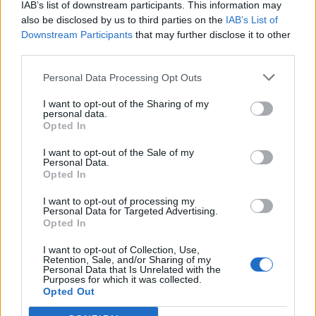
IAB’s list of downstream participants. This information may
also be disclosed by us to third parties on the
IAB’s List of
Downstream Participants
that may further disclose it to other
third parties.
Personal Data Processing Opt Outs
ΧΡΗΣΤΙΚΑ
I want to opt-out of the Sharing of my
personal data.
Motor Oil: Στους ελληνικούς δρόμους τα
Opted In
πρώτα δύο αυτοκίνητα υδρογόνου που
ταξινομούνται στη χώρα
I want to opt-out of the Sale of my
Personal Data.
31/07/2026 - 11:11
Opted In
I want to opt-out of processing my
Personal Data for Targeted Advertising.
Opted In
I want to opt-out of Collection, Use,
Retention, Sale, and/or Sharing of my
Personal Data that Is Unrelated with the
Purposes for which it was collected.
Opted Out