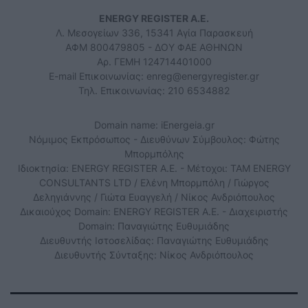
ENERGY REGISTER Α.Ε.
Λ. Μεσογείων 336, 15341 Αγία Παρασκευή
ΑΦΜ 800479805 - ΔΟΥ ΦΑΕ ΑΘΗΝΩΝ
Αρ. ΓΕΜΗ 124714401000
E-mail Επικοινωνίας:
enreg@energyregister.gr
Τηλ. Επικοινωνίας: 210 6534882
Domain name: iEnergeia.gr
Νόμιμος Εκπρόσωπος - Διευθύνων Σύμβουλος: Φώτης
Μπορμπόλης
Ιδιοκτησία: ENERGY REGISTER Α.Ε. - Μέτοχοι: TAM ENERGY
CONSULTANTS LTD / Ελένη Μπορμπόλη / Γιώργος
Δεληγιάννης / Γιώτα Ευαγγελή / Νίκος Ανδριόπουλος
Δικαιούχος Domain: ENERGY REGISTER Α.Ε. - Διαχειριστής
Domain: Παναγιώτης Ευθυμιάδης
Διευθυντής Ιστοσελίδας: Παναγιώτης Ευθυμιάδης
Διευθυντής Σύνταξης: Νίκος Ανδριόπουλος