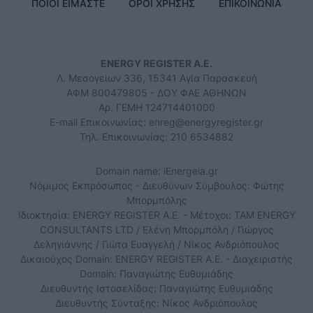
ΠΟΙΟΙ ΕΙΜΑΣΤΕ
ΟΡΟΙ ΧΡΗΣΗΣ
ΕΠΙΚΟΙΝΩΝΙΑ
ENERGY REGISTER Α.Ε.
Λ. Μεσογείων 336, 15341 Αγία Παρασκευή
ΑΦΜ 800479805 - ΔΟΥ ΦΑΕ ΑΘΗΝΩΝ
Αρ. ΓΕΜΗ 124714401000
E-mail Επικοινωνίας:
enreg@energyregister.gr
Τηλ. Επικοινωνίας: 210 6534882
Domain name: iEnergeia.gr
Νόμιμος Εκπρόσωπος - Διευθύνων Σύμβουλος: Φώτης
Μπορμπόλης
Ιδιοκτησία: ENERGY REGISTER Α.Ε. - Μέτοχοι: TAM ENERGY
CONSULTANTS LTD / Ελένη Μπορμπόλη / Γιώργος
Δεληγιάννης / Γιώτα Ευαγγελή / Νίκος Ανδριόπουλος
Δικαιούχος Domain: ENERGY REGISTER Α.Ε. - Διαχειριστής
Domain: Παναγιώτης Ευθυμιάδης
Διευθυντής Ιστοσελίδας: Παναγιώτης Ευθυμιάδης
Διευθυντής Σύνταξης: Νίκος Ανδριόπουλος