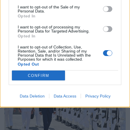
I want to opt-out of the Sale of my
Personal Data.
Opted In
Βαρδινογιάννειο Ίδρυμα & Motor Oil:
Δωρεά ηλεκτρικών λεωφορείων και
I want to opt-out of processing my
Personal Data for Targeted Advertising.
οχημάτων στον δήμο Κορινθίων
Opted In
ΧΡΗΣΤΙΚΑ
I want to opt-out of Collection, Use,
25/09/2025 - 13:10
Retention, Sale, and/or Sharing of my
Personal Data that Is Unrelated with the
Purposes for which it was collected.
Opted Out
CONFIRM
Data Deletion
Data Access
Privacy Policy