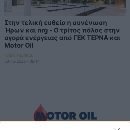
Στην τελική ευθεία η συνένωση
Ήρων και nrg - Ο τρίτος πόλος στην
αγορά ενέργειας από ΓΕΚ ΤΕΡΝΑ και
Motor Oil
ΗΛΕΚΤΡΙΣΜΟΣ
09/10/2025 - 08:14