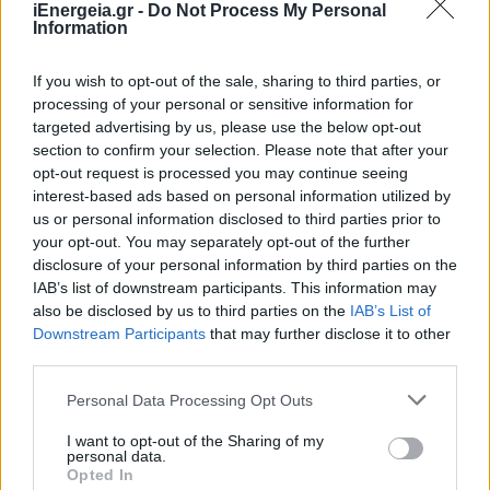
iEnergeia.gr -
Do Not Process My Personal
Information
If you wish to opt-out of the sale, sharing to third parties, or
Motor Oil: Πρόταση για δευτερογενή
processing of your personal or sensitive information for
αγορά LNG και απλούστευση
targeted advertising by us, please use the below opt-out
section to confirm your selection. Please note that after your
διαδικασιών στη Ρεβυθούσα
opt-out request is processed you may continue seeing
ΣΥΜΒΑΤΙΚΕΣ ΠΗΓΕΣ
interest-based ads based on personal information utilized by
08/10/2025 - 08:10
us or personal information disclosed to third parties prior to
your opt-out. You may separately opt-out of the further
disclosure of your personal information by third parties on the
IAB’s list of downstream participants. This information may
also be disclosed by us to third parties on the
IAB’s List of
Downstream Participants
that may further disclose it to other
third parties.
Personal Data Processing Opt Outs
I want to opt-out of the Sharing of my
personal data.
Opted In