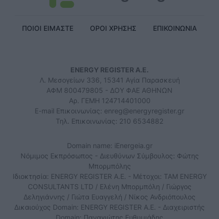
ΠΟΙΟΙ ΕΙΜΑΣΤΕ
ΟΡΟΙ ΧΡΗΣΗΣ
ΕΠΙΚΟΙΝΩΝΙΑ
ENERGY REGISTER Α.Ε.
Λ. Μεσογείων 336, 15341 Αγία Παρασκευή
ΑΦΜ 800479805 - ΔΟΥ ΦΑΕ ΑΘΗΝΩΝ
Αρ. ΓΕΜΗ 124714401000
E-mail Επικοινωνίας:
enreg@energyregister.gr
Τηλ. Επικοινωνίας: 210 6534882
Domain name: iEnergeia.gr
Νόμιμος Εκπρόσωπος - Διευθύνων Σύμβουλος: Φώτης
Μπορμπόλης
Ιδιοκτησία: ENERGY REGISTER Α.Ε. - Μέτοχοι: TAM ENERGY
CONSULTANTS LTD / Ελένη Μπορμπόλη / Γιώργος
Δεληγιάννης / Γιώτα Ευαγγελή / Νίκος Ανδριόπουλος
Δικαιούχος Domain: ENERGY REGISTER Α.Ε. - Διαχειριστής
Domain: Παναγιώτης Ευθυμιάδης