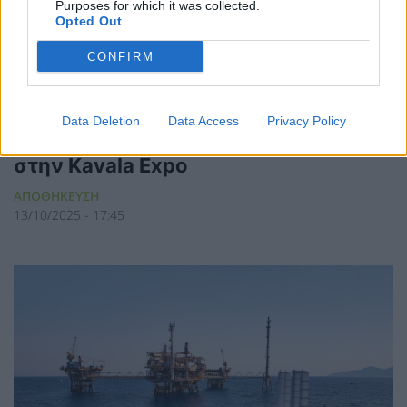
Purposes for which it was collected.
Opted Out
CONFIRM
Βίντεο για την αποθήκευση CO2 στον
Data Deletion
Data Access
Privacy Policy
Πρίνο παρουσίασε ο όμιλος Energean
στην Kavala Expo
ΑΠΟΘΗΚΕΥΣΗ
13/10/2025 - 17:45