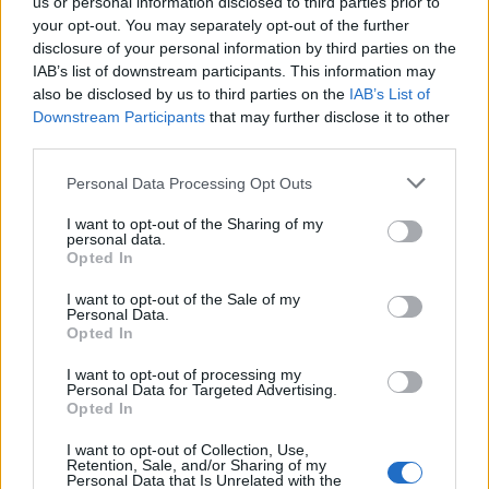
us or personal information disclosed to third parties prior to
your opt-out. You may separately opt-out of the further
disclosure of your personal information by third parties on the
IAB’s list of downstream participants. This information may
Η EnEarth σε καταρχήν συμφωνία με
also be disclosed by us to third parties on the
IAB’s List of
Downstream Participants
that may further disclose it to other
την Heidelberg Materials για να
third parties.
αναλάβει τη χερσαία αποθήκευση
CO2 σε μονάδα παραγωγής
Personal Data Processing Opt Outs
τσιμέντου στη Βουλγαρία
I want to opt-out of the Sharing of my
personal data.
ΑΠΟΘΗΚΕΥΣΗ
Opted In
09/12/2025 - 15:35
I want to opt-out of the Sale of my
Personal Data.
Opted In
I want to opt-out of processing my
Personal Data for Targeted Advertising.
Opted In
I want to opt-out of Collection, Use,
Retention, Sale, and/or Sharing of my
Personal Data that Is Unrelated with the