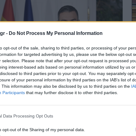
gr -
Do Not Process My Personal Information
to opt-out of the sale, sharing to third parties, or processing of your per
formation for targeted advertising by us, please use the below opt-out s
r selection. Please note that after your opt-out request is processed y
eing interest-based ads based on personal information utilized by us or
disclosed to third parties prior to your opt-out. You may separately opt-
losure of your personal information by third parties on the IAB’s list of
. This information may also be disclosed by us to third parties on the
IA
Β
Participants
that may further disclose it to other third parties.
έντρο Σάντσεθ: Η ΕΕ πρέπει να
ορολογήσει τα υπερκέρδη των
l Data Processing Opt Outs
ταιρειών ενέργειας
Π
o opt-out of the Sharing of my personal data.