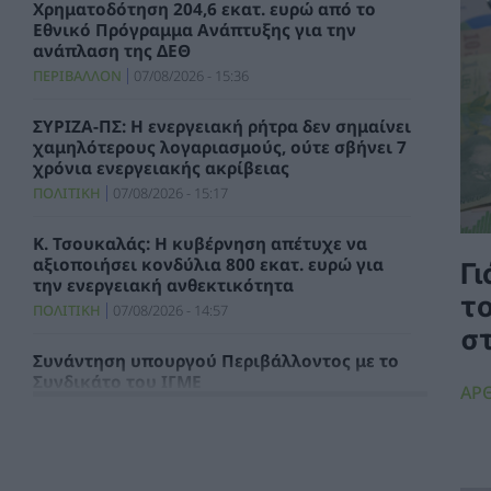
Χρηματοδότηση 204,6 εκατ. ευρώ από το
Εθνικό Πρόγραμμα Ανάπτυξης για την
ανάπλαση της ΔΕΘ
ΠΕΡΙΒΑΛΛΟΝ
07/08/2026 - 15:36
ΣΥΡΙΖΑ-ΠΣ: Η ενεργειακή ρήτρα δεν σημαίνει
χαμηλότερους λογαριασμούς, ούτε σβήνει 7
χρόνια ενεργειακής ακρίβειας
ΠΟΛΙΤΙΚΗ
07/08/2026 - 15:17
Κ. Τσουκαλάς: Η κυβέρνηση απέτυχε να
αξιοποιήσει κονδύλια 800 εκατ. ευρώ για
Γι
την ενεργειακή ανθεκτικότητα
τ
ΠΟΛΙΤΙΚΗ
07/08/2026 - 14:57
σ
Συνάντηση υπουργού Περιβάλλοντος με το
Συνδικάτο του ΙΓΜΕ
ΑΡΘ
ΧΡΗΣΤΙΚΑ
07/08/2026 - 14:29
Τιμολόγιο Αναφοράς και Χρεώσεις
Προμήθειας Προμηθευτή Καθολικής