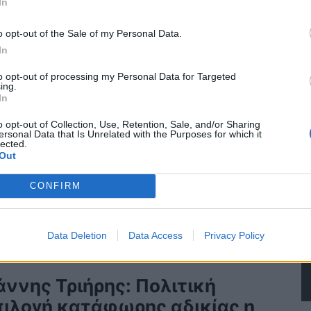
ΛΙΤΙΚΗ
24/04/2026 - 13:30
In
o opt-out of the Sale of my Personal Data.
In
to opt-out of processing my Personal Data for Targeted
ing.
In
o opt-out of Collection, Use, Retention, Sale, and/or Sharing
ersonal Data that Is Unrelated with the Purposes for which it
lected.
Out
CONFIRM
Data Deletion
Data Access
Privacy Policy
άννης Τριήρης: Πολιτική
πιλογή κατάφωρης αδικίας η