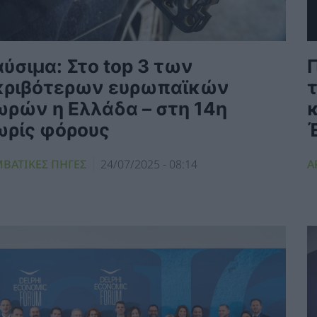
ύσιμα: Στο top 3 των
Γ
κριβότερων ευρωπαϊκών
ωρών η Ελλάδα – στη 14η
κ
ωρίς φόρους
ΜΒΑΤΙΚΕΣ ΠΗΓΕΣ
24/07/2025 - 08:14
Α