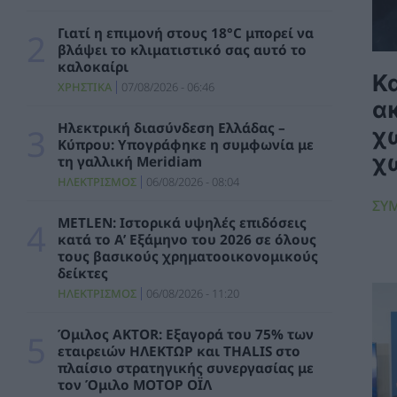
Μήπως καταστρέφετε το κινητό σας; Τα 3
λάθη που κάνουμε με το powerbank
Γιατί η επιμονή στους 18°C μπορεί να
βλάψει το κλιματιστικό σας αυτό το
ΧΡΗΣΤΙΚΑ
07/08/2026 - 06:45
καλοκαίρι
Κα
ΧΡΗΣΤΙΚΑ
07/08/2026 - 06:46
Μητσοτάκης: 700 εκατ. ευρώ για τη μείωση
α
του ενεργειακού κόστους και την
ενεργειακή αναβάθμιση της μεταποίησης ως
Ηλεκτρική διασύνδεση Ελλάδας –
χ
το 2030
Κύπρου: Υπογράφηκε η συμφωνία με
χ
τη γαλλική Meridiam
ΠΟΛΙΤΙΚΗ
06/08/2026 - 15:08
ΗΛΕΚΤΡΙΣΜΟΣ
06/08/2026 - 08:04
Κ. Χατζηδάκης: Στον κάλαθο των αχρήστων
ΣΥ
οι αμφισβητήσεις για το καλώδιο της
METLEN: Ιστορικά υψηλές επιδόσεις
ηλεκτρικής διασύνδεσης Ελλάδας-Κύπρου
κατά το Α’ Εξάμηνο του 2026 σε όλους
τους βασικούς χρηματοοικονομικούς
ΠΟΛΙΤΙΚΗ
06/08/2026 - 14:37
δείκτες
ΗΛΕΚΤΡΙΣΜΟΣ
06/08/2026 - 11:20
SOWISE+: Επιστημονική πρόοδος και
καινοτομία για μια κυκλική οικονομία στην
πράξη
Όμιλος AKTOR: Εξαγορά του 75% των
εταιρειών ΗΛΕΚΤΩΡ και THALIS στο
ΠΕΡΙΒΑΛΛΟΝ
06/08/2026 - 13:59
πλαίσιο στρατηγικής συνεργασίας με
τον Όμιλο ΜΟΤΟΡ ΟΪΛ
Κουκουλόπουλος: Τελευταία η Δυτική