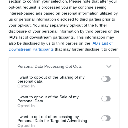
section to confirm your selection. Please note that after your
Π. Μαρινάκης: Στήριξη σε 730.000
opt-out request is processed you may continue seeing
νοικοκυριά με περισσότερα από 8,6
interest-based ads based on personal information utilized by
us or personal information disclosed to third parties prior to
εκατ. ευρώ για λογαριασμούς
your opt-out. You may separately opt-out of the further
ηλεκτρικού ρεύματος
disclosure of your personal information by third parties on the
IAB’s list of downstream participants. This information may
ΠΟΛΙΤΙΚΗ
also be disclosed by us to third parties on the
IAB’s List of
12/02/2024 - 13:36
Downstream Participants
that may further disclose it to other
third parties.
Personal Data Processing Opt Outs
I want to opt-out of the Sharing of my
personal data.
Opted In
I want to opt-out of the Sale of my
Personal Data.
Opted In
I want to opt-out of processing my
Personal Data for Targeted Advertising.
Opted In