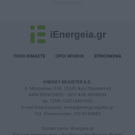
Σελίδα 1 από 2
iEnergeia.gr
ΠΟΙΟΙ ΕΙΜΑΣΤΕ
ΟΡΟΙ ΧΡΗΣΗΣ
ΕΠΙΚΟΙΝΩΝΙΑ
ENERGY REGISTER Α.Ε.
Λ. Μεσογείων 336, 15341 Αγία Παρασκευή
ΑΦΜ 800479805 - ΔΟΥ ΦΑΕ ΑΘΗΝΩΝ
Αρ. ΓΕΜΗ 124714401000
E-mail Επικοινωνίας:
enreg@energyregister.gr
Τηλ. Επικοινωνίας: 210 6534882
Domain name: iEnergeia.gr
Νόμιμος Εκπρόσωπος - Διευθύνων Σύμβουλος: Φώτης