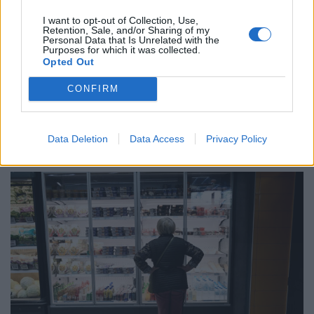
I want to opt-out of Collection, Use,
Retention, Sale, and/or Sharing of my
Χάρης Δούκας, Γραμματέας Τομέα
Personal Data that Is Unrelated with the
Purposes for which it was collected.
Ενέργειας ΠΑΣΟΚ-ΚΙΝΑΛ: Ο
Opted Out
καταναλωτής πληρώνει, το fund
CONFIRM
εισπράττει
ΠΟΛΙΤΙΚΗ
06/04/2023 - 13:21
Data Deletion
Data Access
Privacy Policy