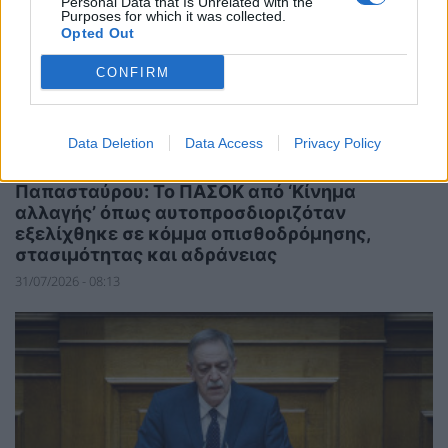
Personal Data that Is Unrelated with the
Purposes for which it was collected.
Opted Out
CONFIRM
Data Deletion
Data Access
Privacy Policy
ΠΟΛΙΤΙΚΗ
Παπασταύρου: Το ΠΑΣΟΚ από ‘Κίνημα
αλλαγής’ όπως αυτοπροσδιοριζόταν
εξελίχθηκε σε κόμμα οπισθοδρόμησης,
στασιμότητας και αδράνειας
31/07/2026 - 08:13