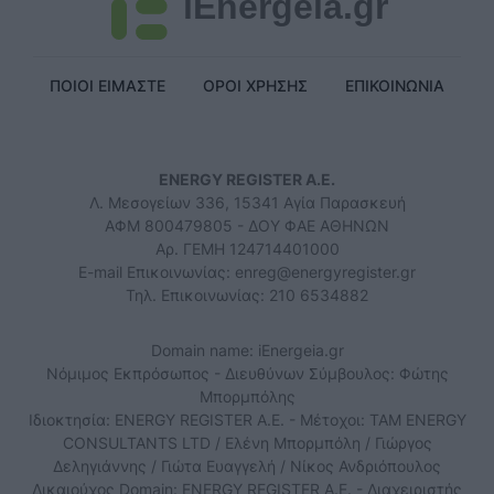
iEnergeia.gr
ΠΟΙΟΙ ΕΙΜΑΣΤΕ
ΟΡΟΙ ΧΡΗΣΗΣ
ΕΠΙΚΟΙΝΩΝΙΑ
ENERGY REGISTER Α.Ε.
Λ. Μεσογείων 336, 15341 Αγία Παρασκευή
ΑΦΜ 800479805 - ΔΟΥ ΦΑΕ ΑΘΗΝΩΝ
Αρ. ΓΕΜΗ 124714401000
E-mail Επικοινωνίας:
enreg@energyregister.gr
Τηλ. Επικοινωνίας: 210 6534882
Domain name: iEnergeia.gr
Νόμιμος Εκπρόσωπος - Διευθύνων Σύμβουλος: Φώτης
Μπορμπόλης
Ιδιοκτησία: ENERGY REGISTER Α.Ε. - Μέτοχοι: TAM ENERGY
CONSULTANTS LTD / Ελένη Μπορμπόλη / Γιώργος
Δεληγιάννης / Γιώτα Ευαγγελή / Νίκος Ανδριόπουλος
Δικαιούχος Domain: ENERGY REGISTER Α.Ε. - Διαχειριστής