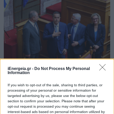
iEnergeia.gr -
Do Not Process My Personal
Information
ΠΟΛΙΤΙΚΗ
Ψηφίστηκε το νομοσχέδιο για την επέκταση
If you wish to opt-out of the sale, sharing to third parties, or
αρμοδιοτήτων ΕΥΔΑΠ και ΕΥΑΘ
processing of your personal or sensitive information for
31/07/2026 - 13:39
targeted advertising by us, please use the below opt-out
section to confirm your selection. Please note that after your
opt-out request is processed you may continue seeing
interest-based ads based on personal information utilized by