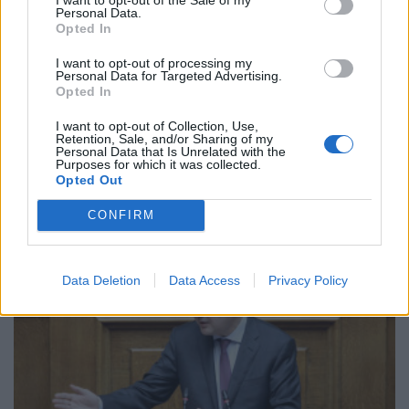
Personal Data.
Opted In
I want to opt-out of processing my
Personal Data for Targeted Advertising.
Opted In
I want to opt-out of Collection, Use,
Retention, Sale, and/or Sharing of my
ΠΟΛΙΤΙΚΗ
Personal Data that Is Unrelated with the
Purposes for which it was collected.
Κ. Χατζηδάκης: Από σήμερα οι μειώσεις στις
Opted Out
τιμές προμήθειας βενζίνης και ντίζελ
14/07/2026 - 11:30
CONFIRM
Data Deletion
Data Access
Privacy Policy