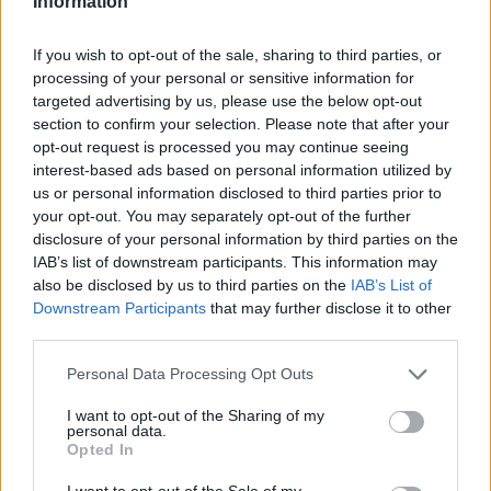
Information
If you wish to opt-out of the sale, sharing to third parties, or
processing of your personal or sensitive information for
targeted advertising by us, please use the below opt-out
section to confirm your selection. Please note that after your
opt-out request is processed you may continue seeing
interest-based ads based on personal information utilized by
us or personal information disclosed to third parties prior to
your opt-out. You may separately opt-out of the further
ΠΟΛΙΤΙΚΗ
disclosure of your personal information by third parties on the
Περιοδεία 7 Υπουργών σήμερα στη Δυτική
IAB’s list of downstream participants. This information may
Μακεδονία
also be disclosed by us to third parties on the
IAB’s List of
Downstream Participants
that may further disclose it to other
28/07/2026 - 09:09
third parties.
Personal Data Processing Opt Outs
I want to opt-out of the Sharing of my
personal data.
Opted In
I want to opt-out of the Sale of my