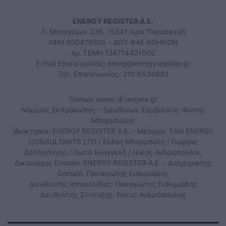
ENERGY REGISTER Α.Ε.
Λ. Μεσογείων 336, 15341 Αγία Παρασκευή
ΑΦΜ 800479805 - ΔΟΥ ΦΑΕ ΑΘΗΝΩΝ
Αρ. ΓΕΜΗ 124714401000
E-mail Επικοινωνίας:
enreg@energyregister.gr
Τηλ. Επικοινωνίας: 210 6534882
Domain name: iEnergeia.gr
Νόμιμος Εκπρόσωπος - Διευθύνων Σύμβουλος: Φώτης
Μπορμπόλης
Ιδιοκτησία: ENERGY REGISTER Α.Ε. - Μέτοχοι: TAM ENERGY
CONSULTANTS LTD / Ελένη Μπορμπόλη / Γιώργος
Δεληγιάννης / Γιώτα Ευαγγελή / Νίκος Ανδριόπουλος
Δικαιούχος Domain: ENERGY REGISTER Α.Ε. - Διαχειριστής
Domain: Παναγιώτης Ευθυμιάδης
Διευθυντής Ιστοσελίδας: Παναγιώτης Ευθυμιάδης
Διευθυντής Σύνταξης: Νίκος Ανδριόπουλος