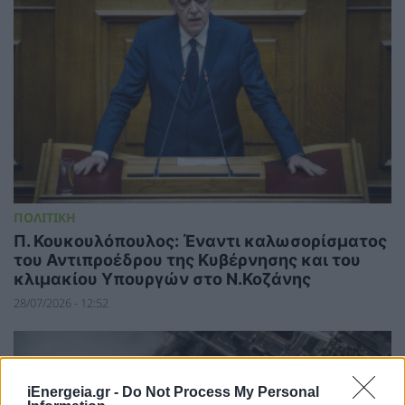
ΠΟΛΙΤΙΚΗ
Π. Κουκουλόπουλος: Έναντι καλωσορίσματος
του Αντιπροέδρου της Κυβέρνησης και του
κλιμακίου Υπουργών στο Ν.Κοζάνης
28/07/2026 - 12:52
iEnergeia.gr -
Do Not Process My Personal