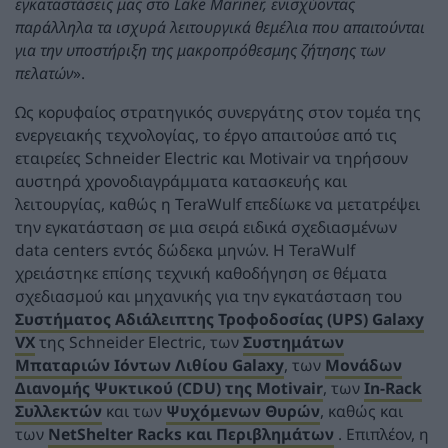
εγκαταστάσεις μας στο Lake Mariner, ενισχύοντας
παράλληλα τα ισχυρά λειτουργικά θεμέλια που απαιτούνται
για την υποστήριξη της μακροπρόθεσμης ζήτησης των
πελατών
».
Ως κορυφαίος στρατηγικός συνεργάτης στον τομέα της
ενεργειακής τεχνολογίας, το έργο απαιτούσε από τις
εταιρείες Schneider Electric και Motivair να τηρήσουν
αυστηρά χρονοδιαγράμματα κατασκευής και
λειτουργίας, καθώς η TeraWulf επεδίωκε να μετατρέψει
την εγκατάσταση σε μια σειρά ειδικά σχεδιασμένων
data centers εντός δώδεκα μηνών. Η TeraWulf
χρειάστηκε επίσης τεχνική καθοδήγηση σε θέματα
σχεδιασμού και μηχανικής για την εγκατάσταση του
Συστήματος Αδιάλειπτης Τροφοδοσίας (UPS) Galaxy
VX
της Schneider Electric, των
Συστημάτων
Μπαταριών Ιόντων Λιθίου Galaxy
, των
Μονάδων
Διανομής Ψυκτικού (CDU) της Motivair
, των
In-Rack
Συλλεκτών
και των
Ψυχόμενων Θυρών
, καθώς και
των
NetShelter Racks και Περιβλημάτων
. Επιπλέον, η