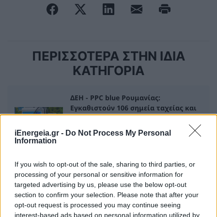
ΠΕΡΙΣΣΟΤΕΡΑ ΣΤΗΝ ΙΔΙΑ
ΚΑΤΗΓΟΡΙΑ
ΔΕΗ - PPC blue Ρουμανίας:
Εγκαθιστούν 106 σημεία ταχείας και
υπερταχείας φόρτισης σε μεγάλες
ευρωπαϊκές διαδρομές με Ευρωπαϊκή
iEnergeia.gr -
Do Not Process My Personal
χρηματοδότηση
Information
21 Μαϊος 2026
If you wish to opt-out of the sale, sharing to third parties, or
processing of your personal or sensitive information for
Αυτή είναι η συσκευή που απειλεί να
targeted advertising by us, please use the below opt-out
«εξαφανίσει» το air fryer: Η
section to confirm your selection. Please note that after your
οικονομία στην εξίσωση
opt-out request is processed you may continue seeing
06 Ιουνίου 2026
interest-based ads based on personal information utilized by