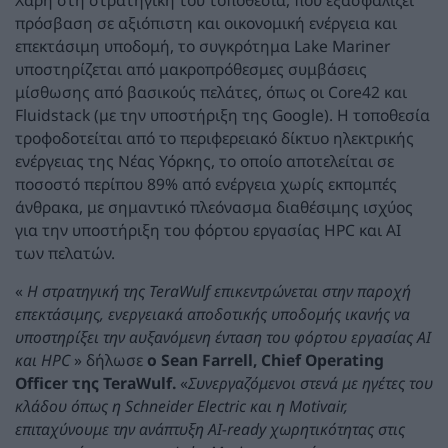
πρόσβαση σε αξιόπιστη και οικονομική ενέργεια και
επεκτάσιμη υποδομή, το συγκρότημα Lake Mariner
υποστηρίζεται από μακροπρόθεσμες συμβάσεις
μίσθωσης από βασικούς πελάτες, όπως οι Core42 και
Fluidstack (με την υποστήριξη της Google). Η τοποθεσία
τροφοδοτείται από το περιφερειακό δίκτυο ηλεκτρικής
ενέργειας της Νέας Υόρκης, το οποίο αποτελείται σε
ποσοστό περίπου 89% από ενέργεια χωρίς εκπομπές
άνθρακα, με σημαντικό πλεόνασμα διαθέσιμης ισχύος
για την υποστήριξη του φόρτου εργασίας HPC και AI
των πελατών.
«
Η στρατηγική της TeraWulf επικεντρώνεται στην παροχή
επεκτάσιμης, ενεργειακά αποδοτικής υποδομής ικανής να
υποστηρίξει την αυξανόμενη ένταση του φόρτου εργασίας AI
και HPC
» δήλωσε
ο Sean Farrell, Chief Operating
Officer της TeraWulf.
«
Συνεργαζόμενοι στενά με ηγέτες του
κλάδου όπως η Schneider Electric και η Motivair,
επιταχύνουμε την ανάπτυξη AI-ready χωρητικότητας στις