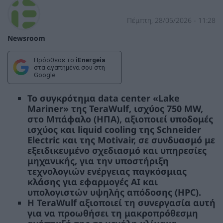
Πέμπτη, 28/05/2026 - 11:28
Newsroom
Πρόσθεσε το
iEnergeia
στα αγαπημένα σου στη
Google
Το συγκρότημα data center «Lake
Mariner» της TeraWulf, ισχύος 750 MW,
στο Μπάφαλο (ΗΠΑ), αξιοποιεί υποδομές
ισχύος και liquid cooling της Schneider
Electric και της Motivair, σε συνδυασμό με
εξειδικευμένο σχεδιασμό και υπηρεσίες
μηχανικής, για την υποστήριξη
τεχνολογιών ενέργειας παγκόσμιας
κλάσης για εφαρμογές AI και
υπολογιστών υψηλής απόδοσης (HPC).
Η TeraWulf αξιοποιεί τη συνεργασία αυτή
για να προωθήσει τη μακροπρόθεσμη