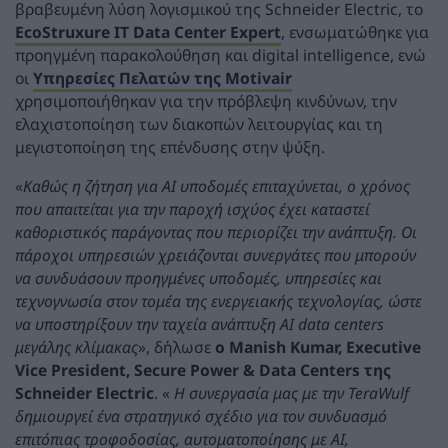
βραβευμένη λύση λογισμικού της Schneider Electric, το
EcoStruxure IT Data Center Expert
, ενσωματώθηκε για
προηγμένη παρακολούθηση και digital intelligence, ενώ
οι
Υπηρεσίες Πελατών της Motivair
χρησιμοποιήθηκαν για την πρόβλεψη κινδύνων, την
ελαχιστοποίηση των διακοπών λειτουργίας και τη
μεγιστοποίηση της επένδυσης στην ψύξη.
«
Καθώς η ζήτηση για AI υποδομές επιταχύνεται, ο χρόνος
που απαιτείται για την παροχή ισχύος έχει καταστεί
καθοριστικός παράγοντας που περιορίζει την ανάπτυξη. Οι
πάροχοι υπηρεσιών χρειάζονται συνεργάτες που μπορούν
να συνδυάσουν προηγμένες υποδομές, υπηρεσίες και
τεχνογνωσία στον τομέα της ενεργειακής τεχνολογίας, ώστε
να υποστηρίξουν την ταχεία ανάπτυξη AI data centers
μεγάλης κλίμακας
», δήλωσε
ο Manish Kumar, Executive
Vice President, Secure Power & Data Centers της
Schneider Electric
. «
Η συνεργασία μας με την TeraWulf
δημιουργεί ένα στρατηγικό σχέδιο για τον συνδυασμό
επιτόπιας τροφοδοσίας, αυτοματοποίησης με AI,