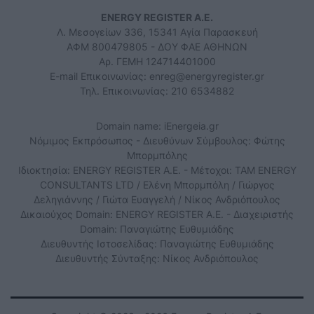
ENERGY REGISTER Α.Ε.
Λ. Μεσογείων 336, 15341 Αγία Παρασκευή
ΑΦΜ 800479805 - ΔΟΥ ΦΑΕ ΑΘΗΝΩΝ
Αρ. ΓΕΜΗ 124714401000
E-mail Επικοινωνίας:
enreg@energyregister.gr
Τηλ. Επικοινωνίας: 210 6534882
Domain name: iEnergeia.gr
Νόμιμος Εκπρόσωπος - Διευθύνων Σύμβουλος: Φώτης
Μπορμπόλης
Ιδιοκτησία: ENERGY REGISTER Α.Ε. - Μέτοχοι: TAM ENERGY
CONSULTANTS LTD / Ελένη Μπορμπόλη / Γιώργος
Δεληγιάννης / Γιώτα Ευαγγελή / Νίκος Ανδριόπουλος
Δικαιούχος Domain: ENERGY REGISTER Α.Ε. - Διαχειριστής
Domain: Παναγιώτης Ευθυμιάδης
Διευθυντής Ιστοσελίδας: Παναγιώτης Ευθυμιάδης
Διευθυντής Σύνταξης: Νίκος Ανδριόπουλος