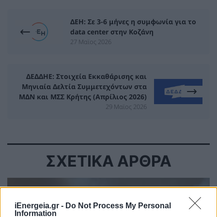
ΔΕΗ: Σε 3-6 μήνες η συμφωνία για το
data center στην Κοζάνη
27 Μαϊος 2026
ΔΕΔΔΗΕ: Στοιχεία Εκκαθάρισης και
Μηνιαία Δελτία Συμμετεχόντων στα
ΜΔΝ και ΜΣΣ Κρήτης (Απρίλιος 2026)
29 Μαϊος 2026
ΣΧΕΤΙΚΑ ΑΡΘΡΑ
iEnergeia.gr -
Do Not Process My Personal
Information