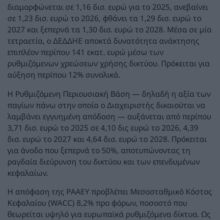
διαμορφώνεται σε 1,16 δισ. ευρώ για το 2025, ανεβαίνει
σε 1,23 δισ. ευρώ το 2026, φθάνει τα 1,29 δισ. ευρώ το
2027 και ξεπερνά τα 1,30 δισ. ευρώ το 2028. Μέσα σε μία
τετραετία, ο ΔΕΔΔΗΕ αποκτά δυνατότητα ανάκτησης
επιπλέον περίπου 141 εκατ. ευρώ μέσω των
ρυθμιζόμενων χρεώσεων χρήσης δικτύου. Πρόκειται για
αύξηση περίπου 12% συνολικά.
Η Ρυθμιζόμενη Περιουσιακή Βάση — δηλαδή η αξία των
παγίων πάνω στην οποία ο Διαχειριστής δικαιούται να
λαμβάνει εγγυημένη απόδοση — αυξάνεται από περίπου
3,71 δισ. ευρώ το 2025 σε 4,10 δις ευρώ το 2026, 4,39
δισ. ευρώ το 2027 και 4,64 δισ. ευρώ το 2028. Πρόκειται
για άνοδο που ξεπερνά το 50%, αποτυπώνοντας τη
ραγδαία διεύρυνση του δικτύου και των επενδυμένων
κεφαλαίων.
Η απόφαση της ΡΑΑΕΥ προβλέπει Μεσοσταθμικό Κόστος
Κεφαλαίου (WACC) 8,2% προ φόρων, ποσοστό που
θεωρείται υψηλό για ευρωπαϊκά ρυθμιζόμενα δίκτυα. Ως