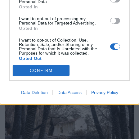
Personal Data.
Opted In
I want to opt-out of processing my
Personal Data for Targeted Advertising.
Opted In
I want to opt-out of Collection, Use,
Retention, Sale, and/or Sharing of my
Personal Data that Is Unrelated with the
Purposes for which it was collected.
ΗΛΕΚΤΡΙΣΜΟΣ
Opted Out
GreenTank: Τάσεις στην ηλεκτροπαραγωγή –
Ιούνιος 2026
CONFIRM
03/08/2026 - 14:39
Data Deletion
Data Access
Privacy Policy