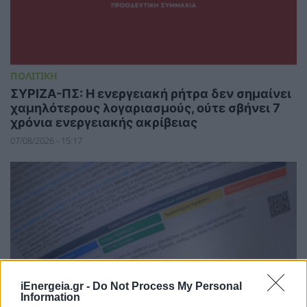
ΠΟΛΙΤΙΚΗ
ΣΥΡΙΖΑ-ΠΣ: Η ενεργειακή ρήτρα δεν σημαίνει
χαμηλότερους λογαριασμούς, ούτε σβήνει 7
χρόνια ενεργειακής ακρίβειας
07/08/2026 - 15:17
iEnergeia.gr -
Do Not Process My Personal
Information