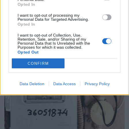
Opted In
ΗΛΕΚΤΡΙΣΜΟΣ
I want to opt-out of processing my
Personal Data for Targeted Advertising.
Ακριβότερους λογαριασμούς ρεύματος τον
Opted In
Αύγουστο προμηνύει η χονδρική τιμή
I want to opt-out of Collection, Use,
27/07/2026 - 08:34
Retention, Sale, and/or Sharing of my
Personal Data that Is Unrelated with the
Purposes for which it was collected.
Opted Out
CONFIRM
Data Deletion
Data Access
Privacy Policy