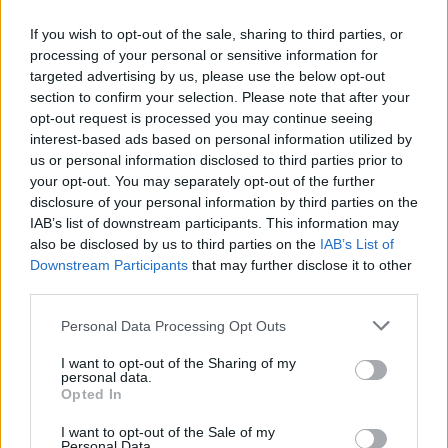
If you wish to opt-out of the sale, sharing to third parties, or
processing of your personal or sensitive information for
targeted advertising by us, please use the below opt-out
ΗΛΕΚΤΡΙΣΜΟΣ
section to confirm your selection. Please note that after your
Λογαριασμοί ρεύματος: Οι εκλογές
opt-out request is processed you may continue seeing
προστίθενται στους παράγοντες που
interest-based ads based on personal information utilized by
διαμορφώνουν τα τιμολόγια
us or personal information disclosed to third parties prior to
03/08/2026 - 11:33
your opt-out. You may separately opt-out of the further
disclosure of your personal information by third parties on the
IAB’s list of downstream participants. This information may
also be disclosed by us to third parties on the
IAB’s List of
Downstream Participants
that may further disclose it to other
third parties.
Personal Data Processing Opt Outs
I want to opt-out of the Sharing of my
personal data.
Opted In
I want to opt-out of the Sale of my
Personal Data.