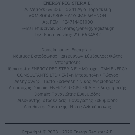
ENERGY REGISTER Α.Ε.
Λ. Μεσογείων 336, 15341 Αγία Παρασκευή
ΑΦΜ 800479805 - ΔΟΥ ΦΑΕ ΑΘΗΝΩΝ
Αρ. ΓΕΜΗ 124714401000
E-mail Επικοινωνίας:
enreg@energyregister.gr
Τηλ. Επικοινωνίας: 210 6534882
Domain name: iEnergeia.gr
Νόμιμος Εκπρόσωπος - Διευθύνων Σύμβουλος: Φώτης
Μπορμπόλης
Ιδιοκτησία: ENERGY REGISTER Α.Ε. - Μέτοχοι: TAM ENERGY
CONSULTANTS LTD / Ελένη Μπορμπόλη / Γιώργος
Δεληγιάννης / Γιώτα Ευαγγελή / Νίκος Ανδριόπουλος
Δικαιούχος Domain: ENERGY REGISTER Α.Ε. - Διαχειριστής
Domain: Παναγιώτης Ευθυμιάδης
Διευθυντής Ιστοσελίδας: Παναγιώτης Ευθυμιάδης
Διευθυντής Σύνταξης: Νίκος Ανδριόπουλος
Copyright © 2023 - 2026 Energy Register Α.Ε.