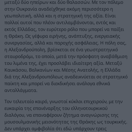
μεταξύ δύο ηπείρων και δύο θαλασσών. Με τον πόλεμο
στην Ουκρανία αναδείχθηκε ακόμη περισσότερο η
γεωπολιτική, αλλά και η στρατηγική της αξία. Είναι
πολλοί αυτοί που πλέον αντιλαμβάνονται, εντός και
εκτός Ελλάδας, τον ευρύτερο ρόλο που μπορεί να παίξει
η Θράκη. Ως γέφυρα ειρήνης, ανάπτυξης, ενεργειακής
συνεργασίας, αλλά και παροχής ασφάλειας. Η πόλη σας,
η Αλεξανδρούπολη, βρίσκεται σε ένα γεωστρατηγικό
σταυροδρόμι, το οποίο, μετά την πρόσφατη αναβάθμιση
του λιμένα της, έχει προσλάβει ιδιαίτερη αξία. Μεταξύ
Καυκάσου, Βαλκανίων και Μέσης Ανατολής, η Ελλάδα
διά της Αλεξανδρουπόλεως αναδεικνύεται σε στρατηγικό
παίκτη και μπορεί να διεκδικήσει ανάλογα εθνικά
ανταλλάγματα.
Τον τελευταίο καιρό, γνωστοί κύκλοι επιχειρούν, με την
ευκαιρία της επανέναρξης του ελληνοτουρκικού
διαλόγου, να επαναφέρουν ζήτημα αναγνώρισης της
μουσουλμανικής μειονότητας της Θράκης ως τουρκικής.
Δεν υπάρχει αμφιβολία ότι εδώ υπάρχουν τρεις