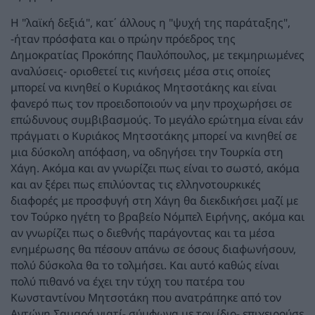
Η "λαϊκή δεξιά", κατ΄ άλλους η "ψυχή της παράταξης",
-ήταν πρόσφατα και ο πρώην πρόεδρος της
Δημοκρατίας Προκόπης Παυλόπουλος, με τεκμηριωμένες
αναλύσεις- οριοθετεί τις κινήσεις μέσα στις οποίες
μπορεί να κινηθεί ο Κυριάκος Μητσοτάκης και είναι
φανερό πως τον προειδοποιούν να μην προχωρήσει σε
επώδυνους συμβιβασμούς. Το μεγάλο ερώτημα είναι εάν
πράγματι ο Κυριάκος Μητσοτάκης μπορεί να κινηθεί σε
μια δύσκολη απόφαση, να οδηγήσει την Τουρκία στη
Χάγη. Ακόμα και αν γνωρίζει πως είναι το σωστό, ακόμα
και αν ξέρει πως επιλύοντας τις ελληνοτουρκικές
διαφορές με προσφυγή στη Χάγη θα διεκδικήσει μαζί με
τον Τούρκο ηγέτη το βραβείο Νόμπελ Ειρήνης, ακόμα και
αν γνωρίζει πως ο διεθνής παράγοντας και τα μέσα
ενημέρωσης θα πέσουν απάνω σε όσους διαφωνήσουν,
πολύ δύσκολα θα το τολμήσει. Και αυτό καθώς είναι
πολύ πιθανό να έχει την τύχη του πατέρα του
Κωνσταντίνου Μητσοτάκη που ανατράπηκε από τον
Αντώνη Σαμαρά γιατί- σύμφωνα με τον ίδιο- επιχειρούσε