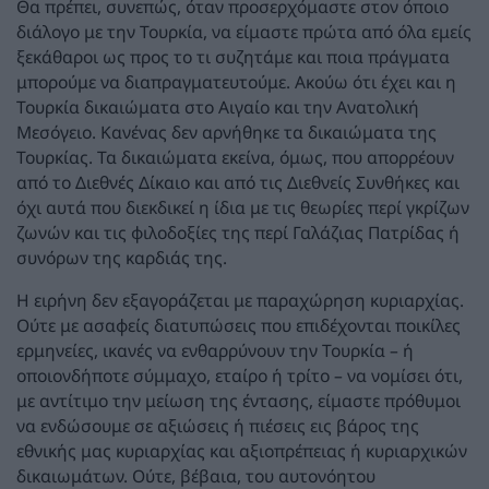
Θα πρέπει, συνεπώς, όταν προσερχόμαστε στον όποιο
διάλογο με την Τουρκία, να είμαστε πρώτα από όλα εμείς
ξεκάθαροι ως προς το τι συζητάμε και ποια πράγματα
μπορούμε να διαπραγματευτούμε. Ακούω ότι έχει και η
Τουρκία δικαιώματα στο Αιγαίο και την Ανατολική
Μεσόγειο. Κανένας δεν αρνήθηκε τα δικαιώματα της
Τουρκίας. Τα δικαιώματα εκείνα, όμως, που απορρέουν
από το Διεθνές Δίκαιο και από τις Διεθνείς Συνθήκες και
όχι αυτά που διεκδικεί η ίδια με τις θεωρίες περί γκρίζων
ζωνών και τις φιλοδοξίες της περί Γαλάζιας Πατρίδας ή
συνόρων της καρδιάς της.
Η ειρήνη δεν εξαγοράζεται με παραχώρηση κυριαρχίας.
Ούτε με ασαφείς διατυπώσεις που επιδέχονται ποικίλες
ερμηνείες, ικανές να ενθαρρύνουν την Τουρκία – ή
οποιονδήποτε σύμμαχο, εταίρο ή τρίτο – να νομίσει ότι,
με αντίτιμο την μείωση της έντασης, είμαστε πρόθυμοι
να ενδώσουμε σε αξιώσεις ή πιέσεις εις βάρος της
εθνικής μας κυριαρχίας και αξιοπρέπειας ή κυριαρχικών
δικαιωμάτων. Ούτε, βέβαια, του αυτονόητου