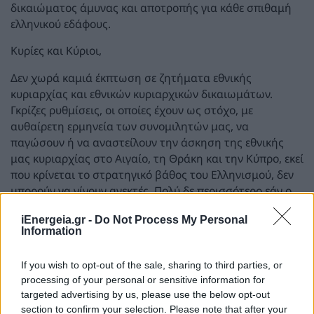
δικαιώματος άμυνας και αποτροπής για κάθε σπιθαμή
ελληνικού εδάφους.
Κυρίες και Κύριοι,
Δεν χωρά καμιά έκπτωση σε ζητήματα εθνικής
κυριαρχίας και εθνικών κυριαρχικών δικαιωμάτων.
Γκρίζες ρυθμίσεις, οι οποίες έχουν ως στόχο, με
αυθαίρετη ερμηνεία των συνομιλητών μας, να
παγώσουν ή να αναστείλουν την άσκηση της εθνικής
μας κυριαρχίας στο Αιγαίο, τη Θράκη και την Κύπρο, εκεί
που κρίνεται το στρατηγικό βάθος του Ελληνισμού, δεν
μπορούν να γίνουν ανεκτές. Πολύ δε περισσότερο εάν ο
στόχος τρίτων είναι η συνδιαχείριση του αρχιπελάγους
iEnergeia.gr -
Do Not Process My Personal
του Αιγαίου. Εμείς οι Έλληνες επιζητούμε την ειρήνη και
Information
τις σχέσεις καλής γειτονίας με όλους τους γείτονές μας,
αλλά πάντοτε είμαστε σε επιφυλακή για να διακρίνουμε
If you wish to opt-out of the sale, sharing to third parties, or
τυχόν κινδύνους που ελλοχεύουν εις βάρος των εθνικών
processing of your personal or sensitive information for
μας συμφερόντων. Είναι χρέος όλων μας να ορθώσουμε
targeted advertising by us, please use the below opt-out
ενιαίο εθνικό μέτωπο για να αποκρούσουμε τυχόν
section to confirm your selection. Please note that after your