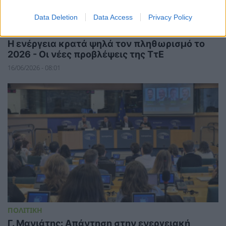
Data Deletion
Data Access
Privacy Policy
ΗΛΕΚΤΡΙΣΜΟΣ
Η ενέργεια κρατά ψηλά τον πληθωρισμό το
2026 - Οι νέες προβλέψεις της ΤτΕ
16/06/2026 - 08:01
ΠΟΛΙΤΙΚΗ
Γ. Μανιάτης: Απάντηση στην ενεργειακή