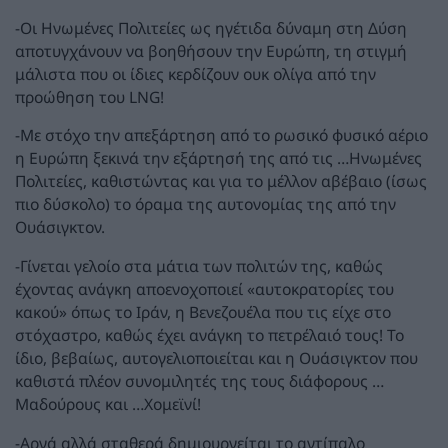
-Οι Ηνωμένες Πολιτείες ως ηγέτιδα δύναμη στη Δύση
αποτυγχάνουν να βοηθήσουν την Ευρώπη, τη στιγμή
μάλιστα που οι ίδιες κερδίζουν ουκ ολίγα από την
προώθηση του LNG!
-Με στόχο την απεξάρτηση από το ρωσικό φυσικό αέριο
η Ευρώπη ξεκινά την εξάρτησή της από τις …Ηνωμένες
Πολιτείες, καθιστώντας και για το μέλλον αβέβαιο (ίσως
πιο δύσκολο) το όραμα της αυτονομίας της από την
Ουάσιγκτον.
-Γίνεται γελοίο στα μάτια των πολιτών της, καθώς
έχοντας ανάγκη αποενοχοποιεί «αυτοκρατορίες του
κακού» όπως το Ιράν, η Βενεζουέλα που τις είχε στο
στόχαστρο, καθώς έχει ανάγκη το πετρέλαιό τους! Το
ίδιο, βεβαίως, αυτογελιοποιείται και η Ουάσιγκτον που
καθιστά πλέον συνομιλητές της τους διάφορους …
Μαδούρους και …Χομεϊνί!
-Αργά αλλά σταθερά δημιουργείται το αντίπαλο