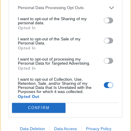
Η ενέργεια κρατά ψηλά τον πληθωρισμό το
2026 - Οι νέες προβλέψεις της ΤτΕ
Personal Data Processing Opt Outs
16/06/2026 - 08:01
I want to opt-out of the Sharing of my
personal data.
Opted In
I want to opt-out of the Sale of my
Personal Data.
Opted In
I want to opt-out of processing my
Personal Data for Targeted Advertising.
Opted In
I want to opt-out of Collection, Use,
Retention, Sale, and/or Sharing of my
Personal Data that Is Unrelated with the
Purposes for which it was collected.
Opted Out
ΠΟΛΙΤΙΚΗ
Γ. Μανιάτης: Απάντηση στην ενεργειακή
CONFIRM
κρίση: Δίκαιη, Δημοκρατική κι Ευρωπαϊκή
11/06/2026 - 09:47
Data Deletion
Data Access
Privacy Policy