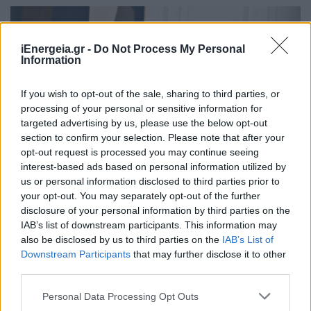
iEnergeia.gr -
Do Not Process My Personal
Information
If you wish to opt-out of the sale, sharing to third parties, or
processing of your personal or sensitive information for
targeted advertising by us, please use the below opt-out
section to confirm your selection. Please note that after your
opt-out request is processed you may continue seeing
interest-based ads based on personal information utilized by
us or personal information disclosed to third parties prior to
your opt-out. You may separately opt-out of the further
ΠΟΛΙΤΙΚΗ
disclosure of your personal information by third parties on the
IAB’s list of downstream participants. This information may
Μητσοτάκης: 700 εκατ. ευρώ για τη μείωση
also be disclosed by us to third parties on the
IAB’s List of
του ενεργειακού κόστους και την ενεργειακή
Downstream Participants
that may further disclose it to other
αναβάθμιση της μεταποίησης ως το 2030
third parties.
06/08/2026 - 15:08
Personal Data Processing Opt Outs