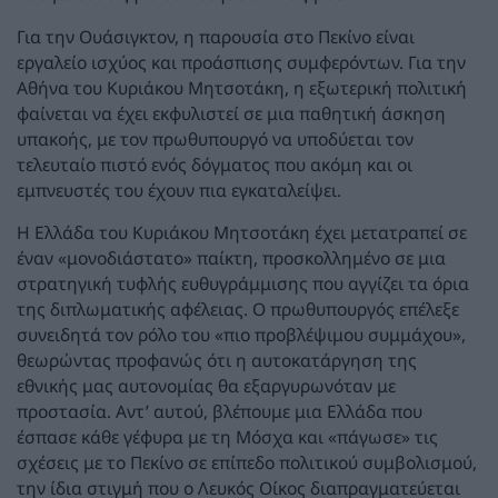
Για την Ουάσιγκτον, η παρουσία στο Πεκίνο είναι
εργαλείο ισχύος και προάσπισης συμφερόντων. Για την
Αθήνα του Κυριάκου Μητσοτάκη, η εξωτερική πολιτική
φαίνεται να έχει εκφυλιστεί σε μια παθητική άσκηση
υπακοής, με τον πρωθυπουργό να υποδύεται τον
τελευταίο πιστό ενός δόγματος που ακόμη και οι
εμπνευστές του έχουν πια εγκαταλείψει.
Η Ελλάδα του Κυριάκου Μητσοτάκη έχει μετατραπεί σε
έναν «μονοδιάστατο» παίκτη, προσκολλημένο σε μια
στρατηγική τυφλής ευθυγράμμισης που αγγίζει τα όρια
της διπλωματικής αφέλειας. Ο πρωθυπουργός επέλεξε
συνειδητά τον ρόλο του «πιο προβλέψιμου συμμάχου»,
θεωρώντας προφανώς ότι η αυτοκατάργηση της
εθνικής μας αυτονομίας θα εξαργυρωνόταν με
προστασία. Αντ’ αυτού, βλέπουμε μια Ελλάδα που
έσπασε κάθε γέφυρα με τη Μόσχα και «πάγωσε» τις
σχέσεις με το Πεκίνο σε επίπεδο πολιτικού συμβολισμού,
την ίδια στιγμή που ο Λευκός Οίκος διαπραγματεύεται