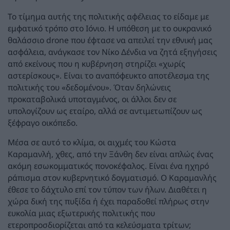
Το τίμημα αυτής της πολιτικής αφέλειας το είδαμε με
εμφατικό τρόπο στο Ιόνιο. Η υπόθεση με το ουκρανικό
θαλάσσιο drone που έφτασε να απειλεί την εθνική μας
ασφάλεια, ανάγκασε τον Νίκο Δένδια να ζητά εξηγήσεις
από εκείνους που η κυβέρνηση στηρίζει «χωρίς
αστερίσκους». Είναι το αναπόφευκτο αποτέλεσμα της
πολιτικής του «δεδομένου». Όταν δηλώνεις
προκαταβολικά υποταγμένος, οι άλλοι δεν σε
υπολογίζουν ως εταίρο, αλλά σε αντιμετωπίζουν ως
ξέφραγο οικόπεδο.
Μέσα σε αυτό το κλίμα, οι αιχμές του Κώστα
Καραμανλή, χθες, από την Ξάνθη δεν είναι απλώς ένας
ακόμη εσωκομματικός πονοκέφαλος. Είναι ένα ηχηρό
ράπισμα στον κυβερνητικό δογματισμό. Ο Καραμανλής
έθεσε το δάχτυλο επί τον τύπον των ήλων. Διαθέτει η
χώρα δική της πυξίδα ή έχει παραδοθεί πλήρως στην
ευκολία μιας εξωτερικής πολιτικής που
ετεροπροσδιορίζεται από τα κελεύσματα τρίτων;