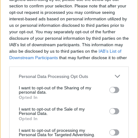
section to confirm your selection. Please note that after your
opt-out request is processed you may continue seeing
interest-based ads based on personal information utilized by
us or personal information disclosed to third parties prior to
your opt-out. You may separately opt-out of the further
disclosure of your personal information by third parties on the
IAB’s list of downstream participants. This information may
also be disclosed by us to third parties on the
IAB’s List of
Downstream Participants
that may further disclose it to other
third parties.
ΠΟΛΙΤΙΚΗ
Φρ. Παρασύρης: Συγκεντρωτισμός,
Personal Data Processing Opt Outs
εξυπηρέτηση συμφερόντων και πολιτική δύο
μέτρων και σταθμών στο νομοσχέδιο για
I want to opt-out of the Sharing of my
personal data.
νερό, γη και ενέργεια
Opted In
31/07/2026 - 13:05
I want to opt-out of the Sale of my
Personal Data.
Opted In
I want to opt-out of processing my
Personal Data for Targeted Advertising.