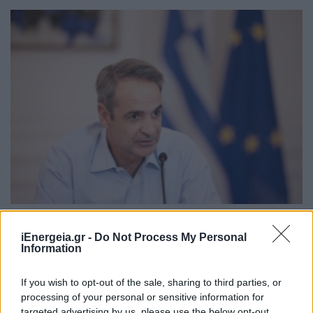
ΑΡΘΡΑ - ΑΝΑΛΥΣΕΙΣ
Γιάννης Τριήρης: Όταν η κυβέρνηση παραδίδει
iEnergeia.gr -
Do Not Process My Personal
τη στέγαση των γιατρών στην Airbnb
Information
03/08/2026 - 08:10
If you wish to opt-out of the sale, sharing to third parties, or
processing of your personal or sensitive information for
targeted advertising by us, please use the below opt-out