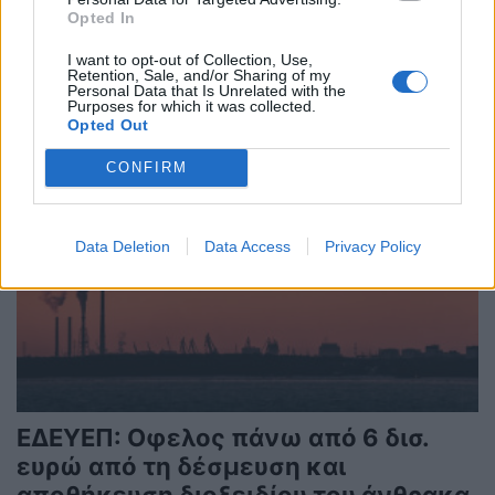
26/04/2023 - 09:31
Opted In
I want to opt-out of Collection, Use,
Retention, Sale, and/or Sharing of my
Personal Data that Is Unrelated with the
Purposes for which it was collected.
Opted Out
CONFIRM
Data Deletion
Data Access
Privacy Policy
ΕΔΕΥΕΠ: Οφελος πάνω από 6 δισ.
ευρώ από τη δέσμευση και
αποθήκευση διοξειδίου του άνθρακα