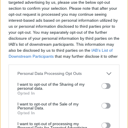
ΑΠΟΘΗΚΕΥΣΗ
targeted advertising by us, please use the below opt-out
29/04/2023 - 07:54
section to confirm your selection. Please note that after your
opt-out request is processed you may continue seeing
interest-based ads based on personal information utilized by
us or personal information disclosed to third parties prior to
your opt-out. You may separately opt-out of the further
disclosure of your personal information by third parties on the
IAB’s list of downstream participants. This information may
also be disclosed by us to third parties on the
IAB’s List of
Downstream Participants
that may further disclose it to other
third parties.
Personal Data Processing Opt Outs
I want to opt-out of the Sharing of my
personal data.
Ανταγωνιστικές Διαδικασίες για
Opted In
Επενδυτική και Λειτουργική
I want to opt-out of the Sale of my
Ενίσχυση σε Σταθμούς Αποθήκευσης
Personal Data.
Opted In
Ηλεκτρικής Ενέργειας
I want to opt-out of processing my
ΑΠΟΘΗΚΕΥΣΗ
Personal Data for Targeted Advertising.