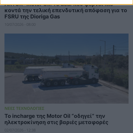
ΑKTOR- Motor Oil: Το deal που φέρνει πιο
κοντά την τελική επενδυτική απόφαση για το
FSRU της Dioriga Gas
10/07/2026 - 08:00
ΝΕΕΣ ΤΕΧΝΟΛΟΓΙΕΣ
Το incharge της Motor Oil “οδηγεί” την
ηλεκτροκίνηση στις βαριές μεταφορές
02/07/2026 - 12:38