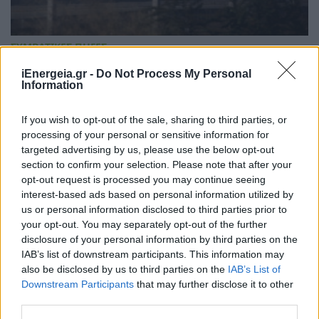
ΣΥΜΒΑΤΙΚΕΣ ΠΗΓΕΣ
Motor Oil: Ζητά αλλαγές στις δημοπρασίες του
iEnergeia.gr -
Do Not Process My Personal
ΔΕΣΦΑ ενόψει του τέλους του ρωσικού αερίου
Information
23/07/2026 - 08:05
If you wish to opt-out of the sale, sharing to third parties, or
processing of your personal or sensitive information for
targeted advertising by us, please use the below opt-out
section to confirm your selection. Please note that after your
opt-out request is processed you may continue seeing
interest-based ads based on personal information utilized by
us or personal information disclosed to third parties prior to
your opt-out. You may separately opt-out of the further
disclosure of your personal information by third parties on the
IAB’s list of downstream participants. This information may
also be disclosed by us to third parties on the
IAB’s List of
Downstream Participants
that may further disclose it to other
third parties.