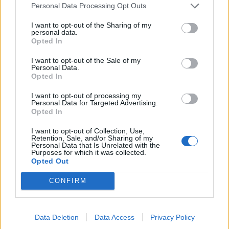
Personal Data Processing Opt Outs
ΣΥΜΒΑΤΙΚΕΣ ΠΗΓΕΣ
Η Motor Oil θα συμβάλλει στην προστασία
I want to opt-out of the Sharing of my
αγοράς και καταναλωτών από τις
personal data.
Opted In
ανατιμήσεις στα καύσιμα
14/07/2026 - 15:51
I want to opt-out of the Sale of my
Personal Data.
Opted In
I want to opt-out of processing my
Personal Data for Targeted Advertising.
Opted In
I want to opt-out of Collection, Use,
Retention, Sale, and/or Sharing of my
Personal Data that Is Unrelated with the
Purposes for which it was collected.
Opted Out
CONFIRM
Data Deletion
Data Access
Privacy Policy
ΣΥΜΒΑΤΙΚΕΣ ΠΗΓΕΣ