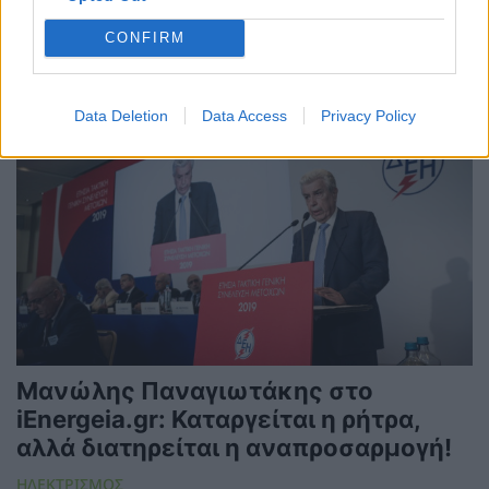
22/07/2022 - 10:41
CONFIRM
Data Deletion
Data Access
Privacy Policy
Μανώλης Παναγιωτάκης στο
iEnergeia.gr: Καταργείται η ρήτρα,
αλλά διατηρείται η αναπροσαρμογή!
ΗΛΕΚΤΡΙΣΜΟΣ