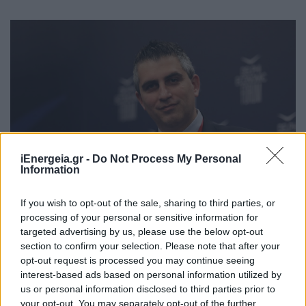
iEnergeia.gr -
Do Not Process My Personal
Information
If you wish to opt-out of the sale, sharing to third parties, or
processing of your personal or sensitive information for
Δήμας: Τα μέτρα ενίσχυσης για την
targeted advertising by us, please use the below opt-out
ενεργειακή κρίση διαρκώς
section to confirm your selection. Please note that after your
επεκτείνονται και διευρύνονται
opt-out request is processed you may continue seeing
interest-based ads based on personal information utilized by
ΠΟΛΙΤΙΚΗ
us or personal information disclosed to third parties prior to
16/08/2022 - 15:52
your opt-out. You may separately opt-out of the further