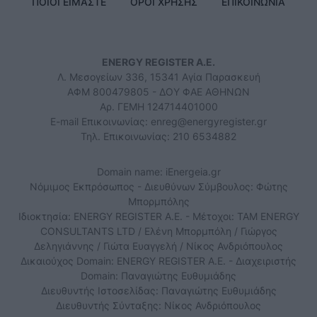
ΠΟΙΟΙ ΕΙΜΑΣΤΕ
ΟΡΟΙ ΧΡΗΣΗΣ
ΕΠΙΚΟΙΝΩΝΙΑ
ENERGY REGISTER Α.Ε.
Λ. Μεσογείων 336, 15341 Αγία Παρασκευή
ΑΦΜ 800479805 - ΔΟΥ ΦΑΕ ΑΘΗΝΩΝ
Αρ. ΓΕΜΗ 124714401000
E-mail Επικοινωνίας:
enreg@energyregister.gr
Τηλ. Επικοινωνίας: 210 6534882
Domain name: iEnergeia.gr
Νόμιμος Εκπρόσωπος - Διευθύνων Σύμβουλος: Φώτης
Μπορμπόλης
Ιδιοκτησία: ENERGY REGISTER Α.Ε. - Μέτοχοι: TAM ENERGY
CONSULTANTS LTD / Ελένη Μπορμπόλη / Γιώργος
Δεληγιάννης / Γιώτα Ευαγγελή / Νίκος Ανδριόπουλος
Δικαιούχος Domain: ENERGY REGISTER Α.Ε. - Διαχειριστής
Domain: Παναγιώτης Ευθυμιάδης
Διευθυντής Ιστοσελίδας: Παναγιώτης Ευθυμιάδης
Διευθυντής Σύνταξης: Νίκος Ανδριόπουλος