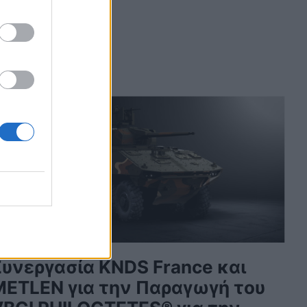
Συνεργασία KNDS France και
METLEN για την Παραγωγή του