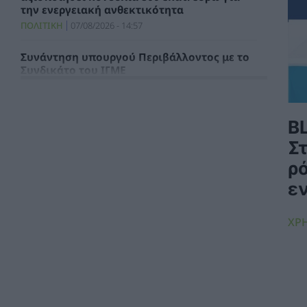
την ενεργειακή ανθεκτικότητα
ΠΟΛΙΤΙΚΗ
07/08/2026 - 14:57
Συνάντηση υπουργού Περιβάλλοντος με το
Συνδικάτο του ΙΓΜΕ
ΧΡΗΣΤΙΚΑ
07/08/2026 - 14:29
Τιμολόγιο Αναφοράς και Χρεώσεις
B
Προμήθειας Προμηθευτή Καθολικής
Υπηρεσίας για τον μήνα Αύγουστο 2026
Σ
ΗΛΕΚΤΡΙΣΜΟΣ
07/08/2026 - 13:49
ρό
ε
ΣΥΦΩΕΛ: Χάθηκαν 153,74 εκατ. ευρώ για τις
μπαταρίες – Μεγάλη απώλεια για τις μικρές
επιχειρήσεις
ΧΡ
ΑΠΟΘΗΚΕΥΣΗ
07/08/2026 - 13:11
Φρ. Παρασύρης: Βαφτίζουν «επιτυχία» τη
μεταφορά του λογαριασμού της Ρήτρας
Διαφυγής στους πολίτες
ΠΟΛΙΤΙΚΗ
07/08/2026 - 12:13