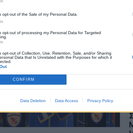
ης Ένωσης
In
o opt-out of the Sale of my Personal Data.
ΛΙΤΙΚΗ
26/08/2025 - 09:48
In
to opt-out of processing my Personal Data for Targeted
ing.
In
o opt-out of Collection, Use, Retention, Sale, and/or Sharing
ersonal Data that Is Unrelated with the Purposes for which it
lected.
Out
CONFIRM
Data Deletion
Data Access
Privacy Policy