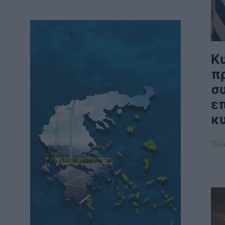
οι αμφισβητήσεις για το καλώδιο της
ηλεκτρικής διασύνδεσης Ελλάδας-Κύπρου
ΠΟΛΙΤΙΚΗ
06/08/2026 - 14:37
SOWISE+: Επιστημονική πρόοδος και
καινοτομία για μια κυκλική οικονομία στην
Κ
πράξη
π
ΠΕΡΙΒΑΛΛΟΝ
06/08/2026 - 13:59
σ
Κουκουλόπουλος: Τελευταία η Δυτική
ε
Μακεδονία στους μόνιμους διορισμούς
κ
εκπαιδευτικών – Πήγε “περίπατο” η Ρήτρα
Δίκαιης Μετάβασης
ΠΟΛΙΤΙΚΗ
06/08/2026 - 13:25
ΠΟ
Σταύρος Παπασταύρου: Η συμφωνία
δημιουργεί νέα και ισχυρή δυναμική για την
υλοποίηση του GSI
ΠΟΛΙΤΙΚΗ
06/08/2026 - 12:46
Υποβλήθηκε το αίτημα για την