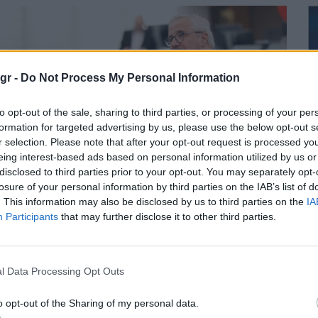
gr -
Do Not Process My Personal Information
to opt-out of the sale, sharing to third parties, or processing of your per
formation for targeted advertising by us, please use the below opt-out s
r selection. Please note that after your opt-out request is processed y
eing interest-based ads based on personal information utilized by us or
disclosed to third parties prior to your opt-out. You may separately opt-
losure of your personal information by third parties on the IAB’s list of
Τ
. This information may also be disclosed by us to third parties on the
IA
Participants
that may further disclose it to other third parties.
την Κοπεγχάγη ο Γ. Μανιάτης
α τη Διακοινοβουλευτική
l Data Processing Opt Outs
ιάσκεψη για την Κοινή
ξωτερική Πολιτική και Άμυνα
Α
o opt-out of the Sharing of my personal data.