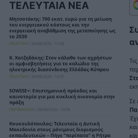
ΤΕΛΕΥΤΑΙΑ ΝΕΑ
Μητσοτάκης: 700 εκατ. ευρώ για τη μείωση
του ενεργειακού κόστους και την
Σ
ενεργειακή αναβάθμιση της μεταποίησης ως
το 2030
α
ΠΟΛΙΤΙΚΗ
06/08/2026 - 15:08
Κ. Χατζηδάκης: Στον κάλαθο των αχρήστων
Τι
οι αμφισβητήσεις για το καλώδιο της
πε
ηλεκτρικής διασύνδεσης Ελλάδας-Κύπρου
ΠΟΛΙΤΙΚΗ
06/08/2026 - 14:37
Στ
εκ
SOWISE+: Επιστημονική πρόοδος και
καινοτομία για μια κυκλική οικονομία στην
Σε
πράξη
Πα
ΠΕΡΙΒΑΛΛΟΝ
06/08/2026 - 13:59
Έχε
Κουκουλόπουλος: Τελευταία η Δυτική
και
Μακεδονία στους μόνιμους διορισμούς
και
εκπαιδευτικών – Πήγε “περίπατο” η Ρήτρα