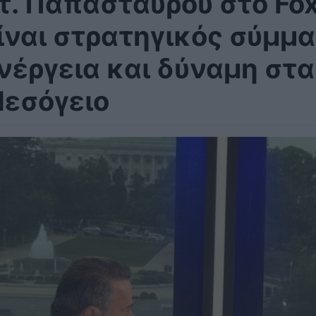
τ. Παπασταύρου στο Fox
ίναι στρατηγικός σύμμ
νέργεια και δύναμη στ
εσόγειο