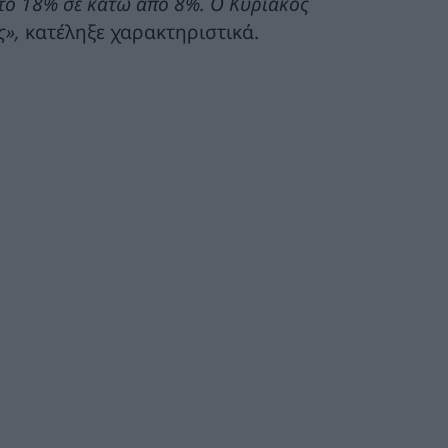
 το 18% σε κάτω από 8%. Ο Κυριάκος
ς»,
κατέληξε χαρακτηριστικά.