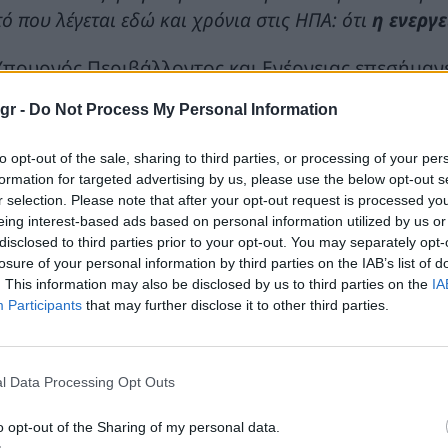
ό που λέγεται εδώ και χρόνια στις ΗΠΑ: ότι
η ενεργ
Υπουργός Περιβάλλοντος και Ενέργειας επεσήμανε 
αγκαία η ενεργειακή διαφοροποίηση και στάθηκε
gr -
Do Not Process My Personal Information
ή την έννοια, έχουμε αμερικανικό LNG που φτάνει μ
θμού FSRU, και από εκεί μέσω Βουλγαρίας, Ρουμανί
to opt-out of the sale, sharing to third parties, or processing of your per
 ενεργειακή διαφοροποίηση που είναι απαραίτητη. 
formation for targeted advertising by us, please use the below opt-out s
r selection. Please note that after your opt-out request is processed y
 τη Chevron για να αναπτύξουμε τον τομέα των υδρ
eing interest-based ads based on personal information utilized by us or
γματοποιήσουμε την πρώτη ερευνητική γεώτρηση μετ
disclosed to third parties prior to your opt-out. You may separately opt-
είναι παραγωγός φυσικού αερίου τα επόμενα χρόνια»
losure of your personal information by third parties on the IAB’s list of
. This information may also be disclosed by us to third parties on the
IA
Participants
that may further disclose it to other third parties.
ωτηθείς γιατί ακόμα και σήμερα που η Ρωσία συνε
ακολουθούν να υπάρχουν κράτη μέλη της ΕΕ που 
πασταύρου
σημείωσε πως
«νομίζω γιατί η Ρωσία 
l Data Processing Opt Outs
λοί μπέρδεψαν τη χαμηλή τιμή με την ασφάλεια. Ότα
γματικά χαμηλή τιμή. Η ασφάλεια εφοδιασμού είναι 
o opt-out of the Sharing of my personal data.