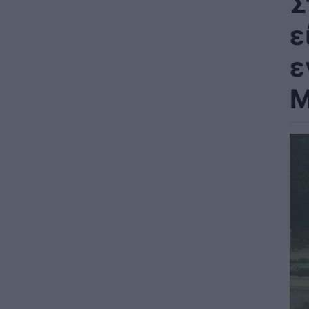
Σ
ε
ε
Μ