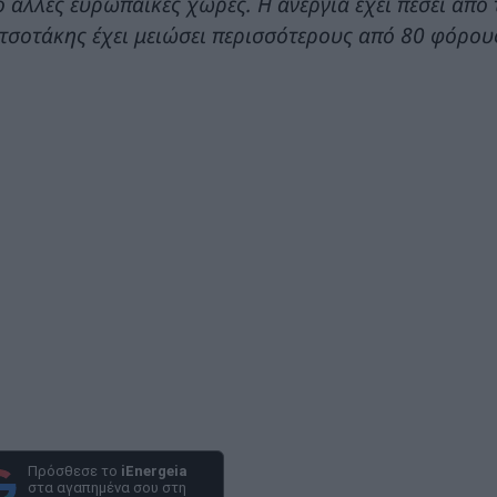
 άλλες ευρωπαϊκές χώρες. Η ανεργία έχει πέσει από
τσοτάκης έχει μειώσει περισσότερους από 80 φόρου
Πρόσθεσε το
iEnergeia
στα αγαπημένα σου στη