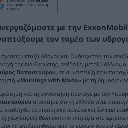
Πρόσθεσε το
iEnergeia
στα αγαπημένα σου στη
Google
υνεργαζόμαστε με την ExxonMobil 
ναπτύξουμε τον τομέα των υδρογ
ς σχέσεις μεταξύ Αθήνας και Ουάσιγκτον, τον ανα
ριοχή της ΝΑ Ευρώπης, ανέδειξε, μεταξύ άλλων, ο
αύρος Παπασταύρου
, σε συνέντευξη που παραχ
πομπή
«Mornings
with
Maria»
με τη δημοσιογρ
 ερώτηση για τη συνάντηση που είχε με τον Υπου
πασταύρου
απάντησε ότι
«η Ελλάδα είναι στρατη
ι αναδειχθεί σε στρατηγικό πυλώνα και δύναμη σταθ
 τη γεωγραφική θέση ώστε να επιτρέψει στο αμερικ
 έτσι να απεξαρτηθούμε από το ρωσικό φυσικό αέριο