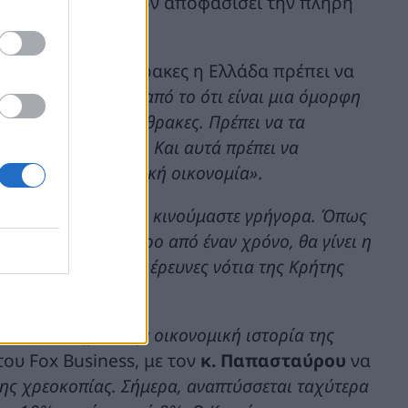
ή Ένωση έχει πλέον αποφασίσει την πλήρη
έλος του 2027.
 τους υδρογονάνθρακες η Ελλάδα πρέπει να
χει η Ελλάδα, πέρα από το ότι είναι μια όμορφη
υνητικά, υδρογονάνθρακες. Πρέπει να τα
ωγραφική μας θέση. Και αυτά πρέπει να
κυριά και την ελληνική οικονομία»
.
ρα, επιταχύνουμε και κινούμαστε γρήγορα. Όπως
ου 2027, σε λιγότερο από έναν χρόνο, θα γίνει η
ποιήσει σεισμικές έρευνες νότια της Κρήτης
ήγησε.
λλάξει πλήρως την οικονομική ιστορία της
του Fox Business, με τον
κ. Παπασταύρου
να
της χρεοκοπίας. Σήμερα, αναπτύσσεται ταχύτερα