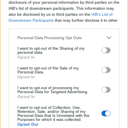
disclosure of your personal information by third parties on the
IAB’s list of downstream participants. This information may
also be disclosed by us to third parties on the
IAB’s List of
Downstream Participants
that may further disclose it to other
third parties.
ΑΝΑΝΕΩΣΙΜΕΣ ΠΗΓΕΣ ΕΝΕΡΓΕΙΑΣ
Personal Data Processing Opt Outs
Η ελληνική AI Scaleup nvisionist παρουσιάζει
νέα επιστημονική καινοτομία στο κορυφαίο
I want to opt-out of the Sharing of my
διεθνές forum της αιολικής ενέργειας
personal data.
Opted In
09/06/2026 - 08:18
I want to opt-out of the Sale of my
Personal Data.
Opted In
I want to opt-out of processing my
Personal Data for Targeted Advertising.
Opted In
I want to opt-out of Collection, Use,
Retention, Sale, and/or Sharing of my
Personal Data that Is Unrelated with the
Purposes for which it was collected.
Opted Out