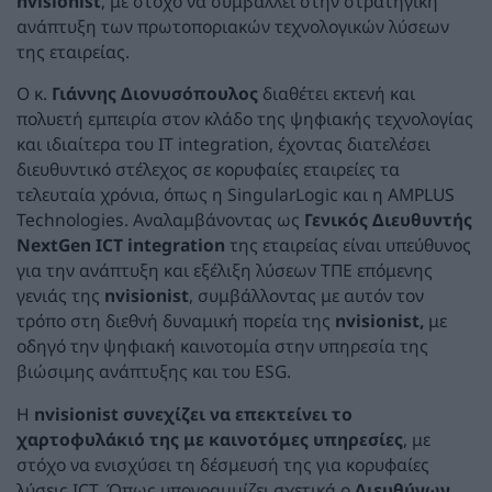
nvisionist
, με στόχο να συμβάλλει στην στρατηγική
ανάπτυξη των πρωτοποριακών τεχνολογικών λύσεων
της εταιρείας.
Ο κ.
Γιάννης Διονυσόπουλος
διαθέτει εκτενή και
πολυετή εμπειρία στον κλάδο της ψηφιακής τεχνολογίας
και ιδιαίτερα του IT integration, έχοντας διατελέσει
διευθυντικό στέλεχος σε κορυφαίες εταιρείες τα
τελευταία χρόνια, όπως η SingularLogic και η AMPLUS
Technologies. Αναλαμβάνοντας ως
Γενικός Διευθυντής
NextGen ICT integration
της εταιρείας είναι υπεύθυνος
για την ανάπτυξη και εξέλιξη λύσεων ΤΠΕ επόμενης
γενιάς της
nvisionist
, συμβάλλοντας με αυτόν τον
τρόπο στη διεθνή δυναμική πορεία της
nvisionist
,
με
οδηγό την ψηφιακή καινοτομία στην υπηρεσία της
βιώσιμης ανάπτυξης και του ESG.
Η
nvisionist
συνεχίζει να επεκτείνει το
χαρτοφυλάκιό της με καινοτόμες υπηρεσίες
, με
στόχο να ενισχύσει τη δέσμευσή της για κορυφαίες
λύσεις ICT. Όπως υπογραμμίζει σχετικά ο
Διευθύνων