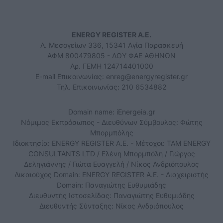
ENERGY REGISTER Α.Ε.
Λ. Μεσογείων 336, 15341 Αγία Παρασκευή
ΑΦΜ 800479805 - ΔΟΥ ΦΑΕ ΑΘΗΝΩΝ
Αρ. ΓΕΜΗ 124714401000
E-mail Επικοινωνίας:
enreg@energyregister.gr
Τηλ. Επικοινωνίας: 210 6534882
Domain name: iEnergeia.gr
Νόμιμος Εκπρόσωπος - Διευθύνων Σύμβουλος: Φώτης
Μπορμπόλης
Ιδιοκτησία: ENERGY REGISTER Α.Ε. - Μέτοχοι: TAM ENERGY
CONSULTANTS LTD / Ελένη Μπορμπόλη / Γιώργος
Δεληγιάννης / Γιώτα Ευαγγελή / Νίκος Ανδριόπουλος
Δικαιούχος Domain: ENERGY REGISTER Α.Ε. - Διαχειριστής
Domain: Παναγιώτης Ευθυμιάδης
Διευθυντής Ιστοσελίδας: Παναγιώτης Ευθυμιάδης
Διευθυντής Σύνταξης: Νίκος Ανδριόπουλος