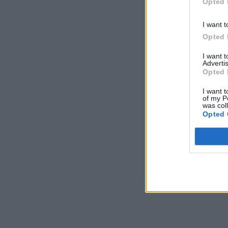
Opted 
ΚΟΣΜΟΣ
07/08/2026 - 11:04
I want t
Ειδικό Χωροταξικό Πλαίσιο για τον
Τουρισμό: Στρατηγικό εργαλείο για
Opted 
οργανωμένη, ισόρροπη και βιώσιμη
τουριστική ανάπτυξη
I want 
Advertis
ΠΟΛΙΤΙΚΗ
07/08/2026 - 10:47
Opted 
Απολογισμός Γ. Μανιάτη για τον δεύτερο
I want t
of my P
χρόνο της θητείας του στο Ευρωπαϊκό
was col
Κοινοβούλιο
Opted 
ΠΟΛΙΤΙΚΗ
07/08/2026 - 10:44
Δήλωση του Υπουργού Ενέργειας Κύπρου
για την είσοδο Meridiam στην ηλεκτρική
διασύνδεση Great Sea Interconnector
ΠΟΛΙΤΙΚΗ
07/08/2026 - 09:32
Θετικό βήμα η επανενεργοποίηση της
Κυβερνητικής Επιτροπής Βιομηχανίας – Η
βιομηχανία ξανά στο επίκεντρο της