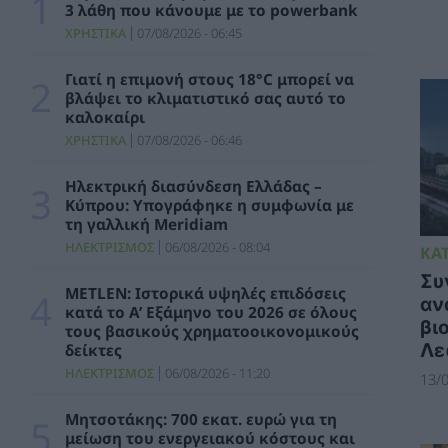
3 λάθη που κάνουμε με το powerbank
Μήπως καταστρέφετε το κινητό σας; Τα 3
ΧΡΗΣΤΙΚΑ
07/08/2026 - 06:45
λάθη που κάνουμε με το powerbank
ΧΡΗΣΤΙΚΑ
07/08/2026 - 06:45
Γιατί η επιμονή στους 18°C μπορεί να
βλάψει το κλιματιστικό σας αυτό το
καλοκαίρι
Μητσοτάκης: 700 εκατ. ευρώ για τη μείωση
του ενεργειακού κόστους και την
ΧΡΗΣΤΙΚΑ
07/08/2026 - 06:46
ενεργειακή αναβάθμιση της μεταποίησης ως
το 2030
Ηλεκτρική διασύνδεση Ελλάδας –
ΠΟΛΙΤΙΚΗ
06/08/2026 - 15:08
Κύπρου: Υπογράφηκε η συμφωνία με
τη γαλλική Meridiam
Κ. Χατζηδάκης: Στον κάλαθο των αχρήστων
ΗΛΕΚΤΡΙΣΜΟΣ
06/08/2026 - 08:04
ΚΑ
οι αμφισβητήσεις για το καλώδιο της
Συ
ηλεκτρικής διασύνδεσης Ελλάδας-Κύπρου
METLEN: Ιστορικά υψηλές επιδόσεις
αν
ΠΟΛΙΤΙΚΗ
06/08/2026 - 14:37
κατά το Α’ Εξάμηνο του 2026 σε όλους
βι
τους βασικούς χρηματοοικονομικούς
Λε
δείκτες
SOWISE+: Επιστημονική πρόοδος και
καινοτομία για μια κυκλική οικονομία στην
ΗΛΕΚΤΡΙΣΜΟΣ
06/08/2026 - 11:20
13/0
πράξη
ΠΕΡΙΒΑΛΛΟΝ
06/08/2026 - 13:59
Μητσοτάκης: 700 εκατ. ευρώ για τη
μείωση του ενεργειακού κόστους και