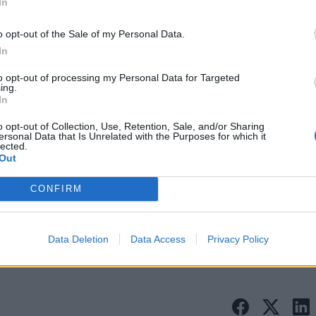
In
o opt-out of the Sale of my Personal Data.
In
to opt-out of processing my Personal Data for Targeted
ing.
In
o opt-out of Collection, Use, Retention, Sale, and/or Sharing
ersonal Data that Is Unrelated with the Purposes for which it
Πρόσθεσε το
iEnergeia
lected.
στα αγαπημένα σου στη
Out
Google
CONFIRM
ΔΕΗ
ΡΗΤΡΑ ΑΝ
Data Deletion
Data Access
Privacy Policy