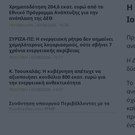
Η
Χρηματοδότηση 204,6 εκατ. ευρώ από το
Εθνικό Πρόγραμμα Ανάπτυξης για την
Ι
ανάπλαση της ΔΕΘ
ΠΕΡΙΒΑΛΛΟΝ
07/08/2026 - 15:36
Πρ
ΣΥΡΙΖΑ-ΠΣ: Η ενεργειακή ρήτρα δεν σημαίνει
χαμηλότερους λογαριασμούς, ούτε σβήνει 7
αν
χρόνια ενεργειακής ακρίβειας
ΠΟΛΙΤΙΚΗ
07/08/2026 - 15:17
Η 
δύ
Κ. Τσουκαλάς: Η κυβέρνηση απέτυχε να
αξιοποιήσει κονδύλια 800 εκατ. ευρώ για
Το
την ενεργειακή ανθεκτικότητα
ΠΟΛΙΤΙΚΗ
07/08/2026 - 14:57
αν
όχ
Συνάντηση υπουργού Περιβάλλοντος με το
κα
Συνδικάτο του ΙΓΜΕ
πρ
ΧΡΗΣΤΙΚΑ
07/08/2026 - 14:29
έν
Τιμολόγιο Αναφοράς και Χρεώσεις