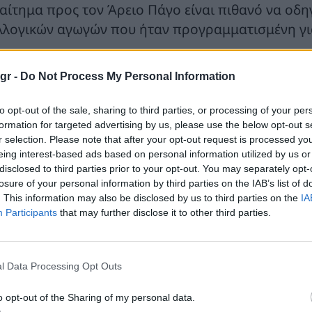
 αίτημα προς τον Άρειο Πάγο είναι πιθανό να οδ
λλογικών αγωγών που ήταν προγραμματισμένη για
πιλοτική δίκη στον Άρειο Πάγο για θέματα γενικό
gr -
Do Not Process My Personal Information
αδικασία με σκοπό να επιταχυνθούν οι ρυθμοί απ
 επιλύονται ζητήματα, που εξαιτίας της φύσης το
to opt-out of the sale, sharing to third parties, or processing of your per
ράλληλα, με την καθιέρωση της πιλοτικής δίκης κ
formation for targeted advertising by us, please use the below opt-out s
ρας αναμένεται να αποφευχθεί και ο κίνδυνος έκ
r selection. Please note that after your opt-out request is processed y
eing interest-based ads based on personal information utilized by us or
αιώνιση των δικών ενώπιον των δικαστηρίων ουσίας
disclosed to third parties prior to your opt-out. You may separately opt-
ίτες.
losure of your personal information by third parties on the IAB’s list of
. This information may also be disclosed by us to third parties on the
IA
Participants
that may further disclose it to other third parties.
l Data Processing Opt Outs
o opt-out of the Sharing of my personal data.